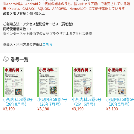
※Androidは、Android２世代前の端末のうち、国内キャリア経由で販売されている端
末（Xperia、GALAXY、AQUOS、ARROWS、Nexusなど）にて動作確認しています
必要メモリ容量
48 MB以上
ご利用方法
アクセス型配信サービス（買切型）
同時使用端末数
1
※インターネット経由でのWEBブラウザによるアクセス参照
※導入・利用方法の詳細は
こちら
巻号一覧
小児内科58巻8号
小児内科58巻7号
小児内科58巻6号
小児内科58巻5
（26年8月号）
（26年7月号）
（26年6月号）
（26年5月号）
¥3,190
¥3,190
¥3,190
¥3,190