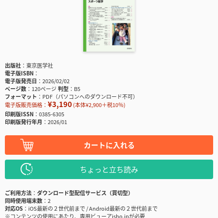
出版社
東京医学社
電子版ISBN
電子版発売日
2026/02/02
ページ数
120ページ
判型
B5
フォーマット
PDF（パソコンへのダウンロード不可）
¥3,190
電子版販売価格：
(本体¥2,900＋税10％)
印刷版ISSN
0385-6305
印刷版発行年月
2026/01
カートに入れる
ちょっと立ち読み
ご利用方法
ダウンロード型配信サービス（買切型）
同時使用端末数
2
対応OS
iOS最新の２世代前まで / Android最新の２世代前まで
※コンテンツの使用にあたり、専用ビューアisho.jpが必要