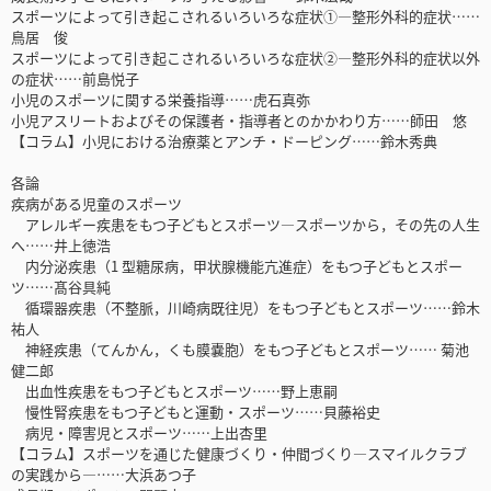
スポーツによって引き起こされるいろいろな症状①―整形外科的症状……
鳥居 俊
スポーツによって引き起こされるいろいろな症状②―整形外科的症状以外
の症状……前島悦子
小児のスポーツに関する栄養指導……虎石真弥
小児アスリートおよびその保護者・指導者とのかかわり方……師田 悠
【コラム】小児における治療薬とアンチ・ドーピング……鈴木秀典
各論
疾病がある児童のスポーツ
アレルギー疾患をもつ子どもとスポーツ―スポーツから，その先の人生
へ……井上徳浩
内分泌疾患（1 型糖尿病，甲状腺機能亢進症）をもつ子どもとスポー
ツ……髙谷具純
循環器疾患（不整脈，川崎病既往児）をもつ子どもとスポーツ……鈴木
祐人
神経疾患（てんかん，くも膜嚢胞）をもつ子どもとスポーツ…… 菊池
健二郎
出血性疾患をもつ子どもとスポーツ……野上恵嗣
慢性腎疾患をもつ子どもと運動・スポーツ……貝藤裕史
病児・障害児とスポーツ……上出杏里
【コラム】スポーツを通じた健康づくり・仲間づくり―スマイルクラブ
の実践から―……大浜あつ子