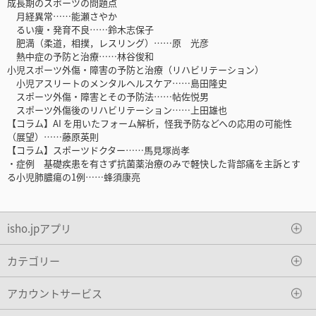
成長期のスポーツの問題点
月経異常……能瀬さやか
るい痩・発育不良……鈴木志保子
肥満（柔道，相撲，レスリング）……原 光彦
熱中症の予防と治療……林谷俊和
小児スポーツ外傷・障害の予防と治療（リハビリテーション）
小児アスリートのメンタルヘルスケア……島田隆史
スポーツ外傷・障害とその予防法……帖佐悦男
スポーツ外傷後のリハビリテーション……上田雄也
【コラム】AI を用いたフォーム解析，怪我予防などへの応用の可能性
（展望）……藤原英則
【コラム】スポーツドクター……馬見塚尚孝
・症例 基礎疾患を有さず抗菌薬治療のみで軽快した背部痛を主訴とす
る小児肺膿瘍の1例……蜂須康亮
isho.jpアプリ
カテゴリー
アカウントサービス