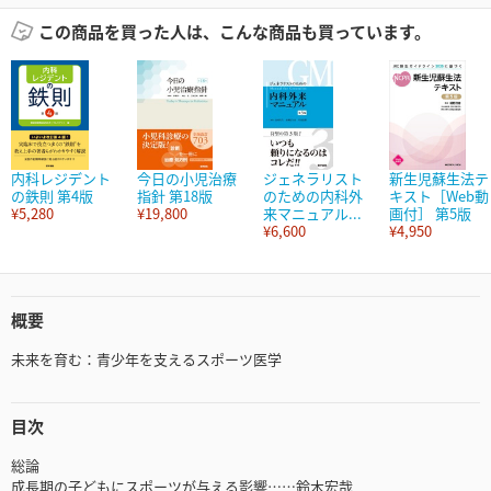
この商品を買った人は、こんな商品も買っています。
内科レジデント
今日の小児治療
ジェネラリスト
新生児蘇生法テ
の鉄則 第4版
指針 第18版
のための内科外
キスト［Web動
¥5,280
¥19,800
来マニュアル...
画付］ 第5版
¥6,600
¥4,950
概要
未来を育む：青少年を支えるスポーツ医学
目次
総論
成長期の子どもにスポーツが与える影響……鈴木宏哉