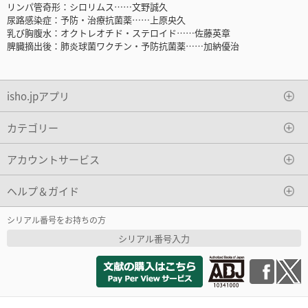
リンパ管奇形：シロリムス……文野誠久
尿路感染症：予防・治療抗菌薬……上原央久
乳び胸腹水：オクトレオチド・ステロイド……佐藤英章
脾臓摘出後：肺炎球菌ワクチン・予防抗菌薬……加納優治
isho.jpアプリ
カテゴリー
アカウントサービス
ヘルプ＆ガイド
シリアル番号をお持ちの方
シリアル番号入力