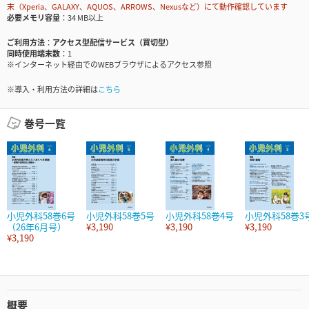
末（Xperia、GALAXY、AQUOS、ARROWS、Nexusなど）にて動作確認しています
必要メモリ容量
34 MB以上
ご利用方法
アクセス型配信サービス（買切型）
同時使用端末数
1
※インターネット経由でのWEBブラウザによるアクセス参照
※導入・利用方法の詳細は
こちら
巻号一覧
小児外科58巻6号
小児外科58巻5号
小児外科58巻4号
小児外科58巻3
（26年6月号）
¥3,190
¥3,190
¥3,190
¥3,190
概要