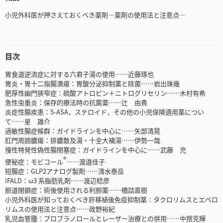
小児外科医が押さえておくべき薬剤―薬剤の使用法と注意点―
目次
胃食道逆流症に対する六君子湯の使用……近藤琢也
胃炎・胃十二指腸潰瘍：胃酸分泌抑制薬と除菌……岩出珠幾
肥厚性幽門狭窄症：硫酸アトロピン＋ニトログリセリン……木村有希
急性虫垂炎：保存的療法時の抗菌薬……辻 由貴
炎症性腸疾患：5-ASA，ステロイド，その他の小児保険適用薬につい
て……星 雄介
過敏性腸症候群：ガイドラインを中心に……矢部清晃
肛門周囲膿瘍：排膿散及湯・十全大補湯……伊勢一哉
慢性特発性偽性腸閉塞症：ガイドラインを中心に……武藤 充
®
便秘症：モビコール
……渡邉佳子
短腸症：GLP2アナログ製剤……清水泰岳
IFALD：ω3 系脂肪乳剤……渡辺稔彦
胆道閉鎖症：術後使用される利胆薬……橋詰直樹
小児外科医が知っておくべき肝移植後免疫抑制薬：タクロリムスとエベロ
リムスの使用法と注意点……政野裕紀
乳児血管腫：プロプラノロールとレーザー治療との併用……中捨克輝