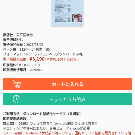
出版社
東京医学社
電子版ISBN
電子版発売日
2026/07/09
ページ数
112ページ
判型
B5
フォーマット
PDF（パソコンへのダウンロード不可）
¥3,190
電子版販売価格：
(本体¥2,900＋税10％)
印刷版ISSN
0385-6313
印刷版発行年月
2026/06
カートに入れる
ちょっと立ち読み
ご利用方法
ダウンロード型配信サービス（買切型）
同時使用端末数
2
対応OS
iOS最新の２世代前まで / Android最新の２世代前まで
※コンテンツの使用にあたり、専用ビューアisho.jpが必要
※Androidは、Android２世代前の端末のうち、国内キャリア経由で販売されている端