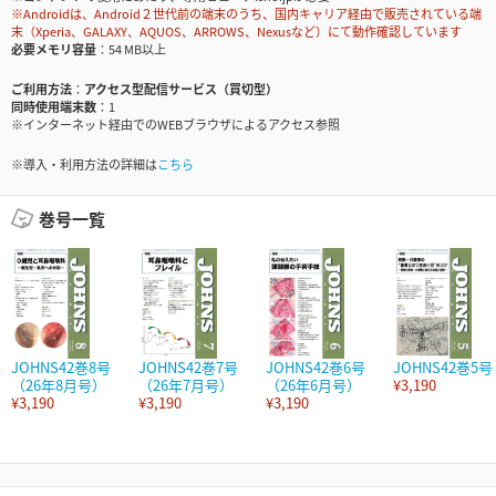
※Androidは、Android２世代前の端末のうち、国内キャリア経由で販売されている端
末（Xperia、GALAXY、AQUOS、ARROWS、Nexusなど）にて動作確認しています
必要メモリ容量
54 MB以上
ご利用方法
アクセス型配信サービス（買切型）
同時使用端末数
1
※インターネット経由でのWEBブラウザによるアクセス参照
※導入・利用方法の詳細は
こちら
巻号一覧
JOHNS42巻8号
JOHNS42巻7号
JOHNS42巻6号
JOHNS42巻5号
（26年8月号）
（26年7月号）
（26年6月号）
¥3,190
¥3,190
¥3,190
¥3,190