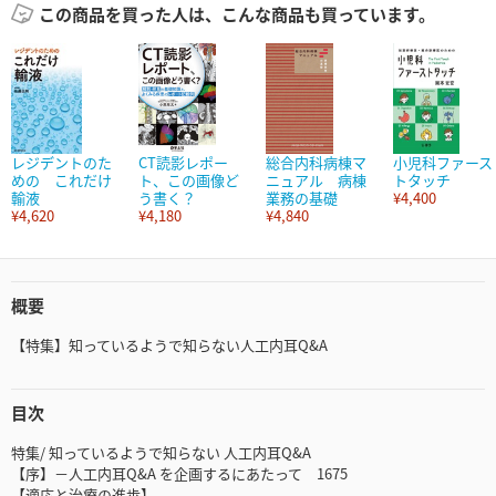
この商品を買った人は、こんな商品も買っています。
レジデントのた
CT読影レポー
総合内科病棟マ
小児科ファース
めの これだけ
ト、この画像ど
ニュアル 病棟
トタッチ
輸液
う書く？
業務の基礎
¥4,400
¥4,620
¥4,180
¥4,840
概要
【特集】知っているようで知らない人工内耳Q&A
目次
特集/ 知っているようで知らない 人工内耳Q&A
【序】－人工内耳Q&A を企画するにあたって 1675
【適応と治療の進歩】