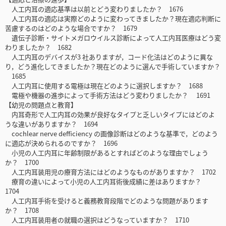
人工内耳の適応基準は以前とどう変わりましたか？ 1676
人工内耳の適応は実際どのように変わってきましたか？現在適応判断に
苦慮するのはどのような場合ですか？ 1679
遺伝子診断・サイトメガロウイルス診断によって人工内耳医療はどう変
わりましたか？ 1682
人工内耳のデバイスが3 社ありますが，コード化法はどのように異な
り，どう進化してきましたか？現在どのように選んで手術していますか？
1685
人工内耳に使用する電極は現在どのように選択しますか？ 1688
電極や機器の進歩によって手術方法はどう変わりましたか？ 1691
【幼児の問題点と教育】
内耳奇形で人工内耳の効果が良好なタイプと乏しいタイプにはどのよ
うな違いがありますか？ 1694
cochlear nerve defficiency の画像診断はどのような基準で，どのよう
に適応が決められるのですか？ 1696
小児の人工内耳に年齢制限があるとすればどのような理由でしょう
か？ 1700
人工内耳装用児の療育方法にはどのようなものがありますか？ 1702
療育の違いによって小児の人工内耳術後成績に差はありますか？
1704
人工内耳手術を受けると義務教育段階でどのような問題があります
か？ 1708
人工内耳装用者の就職の選択はどうなっていますか？ 1710