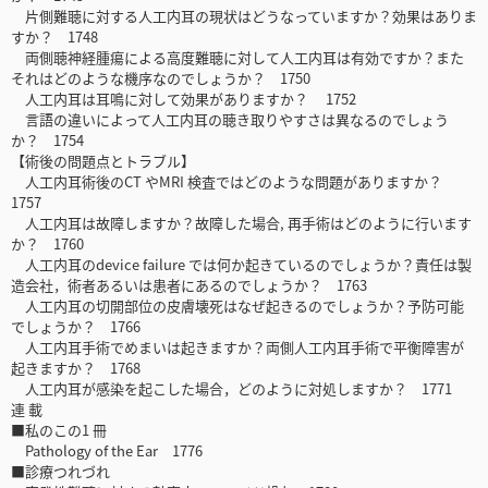
片側難聴に対する人工内耳の現状はどうなっていますか？効果はありま
すか？ 1748
両側聴神経腫瘍による高度難聴に対して人工内耳は有効ですか？また
それはどのような機序なのでしょうか？ 1750
人工内耳は耳鳴に対して効果がありますか？ 1752
言語の違いによって人工内耳の聴き取りやすさは異なるのでしょう
か？ 1754
【術後の問題点とトラブル】
人工内耳術後のCT やMRI 検査ではどのような問題がありますか？
1757
人工内耳は故障しますか？故障した場合, 再手術はどのように行います
か？ 1760
人工内耳のdevice failure では何か起きているのでしょうか？責任は製
造会社，術者あるいは患者にあるのでしょうか？ 1763
人工内耳の切開部位の皮膚壊死はなぜ起きるのでしょうか？予防可能
でしょうか？ 1766
人工内耳手術でめまいは起きますか？両側人工内耳手術で平衡障害が
起きますか？ 1768
人工内耳が感染を起こした場合，どのように対処しますか？ 1771
連 載
■私のこの1 冊
Pathology of the Ear 1776
■診療つれづれ