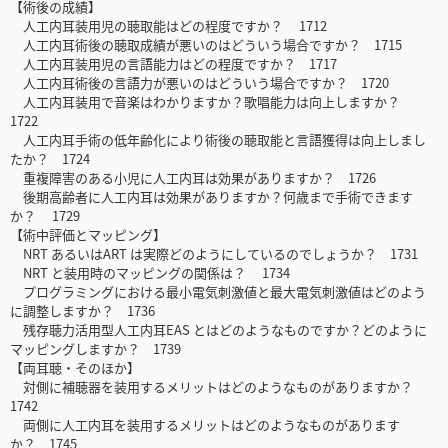
【術後の成績】
人工内耳装用児の聴取能はどの程度ですか？ 1712
人工内耳術後の聴取成績が悪いのはどういう場合ですか？ 1715
人工内耳装用児の言語能力はどの程度ですか？ 1717
人工内耳術後の言語力が悪いのはどういう場合ですか？ 1720
人工内耳装用で音楽はわかりますか？歌唱能力は向上しますか？
1722
人工内耳手術の低年齢化により術後の聴取能と言語獲得は向上しまし
たか？ 1724
重複障害のある小児に人工内耳は効果がありますか？ 1726
後期高齢者に人工内耳は効果がありますか？何歳まで手術できます
か？ 1729
【術中評価とマッピング】
NRT あるいはART は実際どのようにしているのでしょうか？ 1731
NRT と装用時のマッピングの関係は？ 1734
プログラミングにおける最小電気刺激値と最大電気刺激値はどのよう
に調整しますか？ 1736
残存聴力活用型人工内耳EAS とはどのようなものですか？どのように
マッピングしますか？ 1739
【両耳聴・そのほか】
対側に補聴器を装用するメリットはどのようなものがありますか？
1742
両側に人工内耳を装用するメリットはどのようなものがあります
か？ 1745