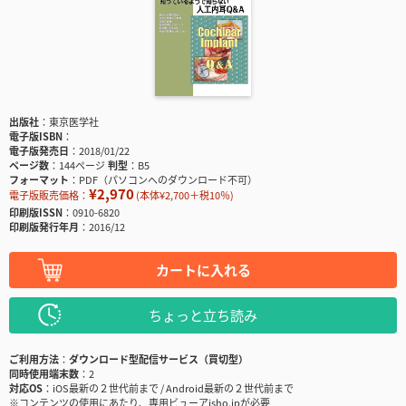
出版社
東京医学社
電子版ISBN
電子版発売日
2018/01/22
ページ数
144ページ
判型
B5
フォーマット
PDF（パソコンへのダウンロード不可）
¥2,970
電子版販売価格：
(本体¥2,700＋税10％)
印刷版ISSN
0910-6820
印刷版発行年月
2016/12
カートに入れる
ちょっと立ち読み
ご利用方法
ダウンロード型配信サービス（買切型）
同時使用端末数
2
対応OS
iOS最新の２世代前まで / Android最新の２世代前まで
※コンテンツの使用にあたり、専用ビューアisho.jpが必要