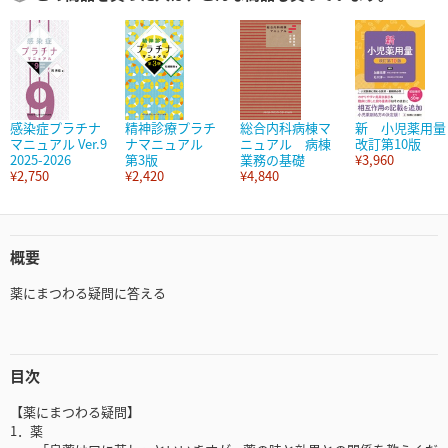
感染症プラチナ
精神診療プラチ
総合内科病棟マ
新 小児薬用量
マニュアル Ver.9
ナマニュアル
ニュアル 病棟
改訂第10版
2025-2026
第3版
業務の基礎
¥3,960
¥2,750
¥2,420
¥4,840
概要
薬にまつわる疑問に答える
目次
【薬にまつわる疑問】
1．薬