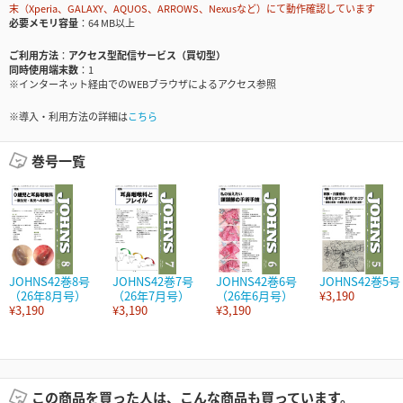
末（Xperia、GALAXY、AQUOS、ARROWS、Nexusなど）にて動作確認しています
必要メモリ容量
64 MB以上
ご利用方法
アクセス型配信サービス（買切型）
同時使用端末数
1
※インターネット経由でのWEBブラウザによるアクセス参照
※導入・利用方法の詳細は
こちら
巻号一覧
JOHNS42巻8号
JOHNS42巻7号
JOHNS42巻6号
JOHNS42巻5号
（26年8月号）
（26年7月号）
（26年6月号）
¥3,190
¥3,190
¥3,190
¥3,190
この商品を買った人は、こんな商品も買っています。