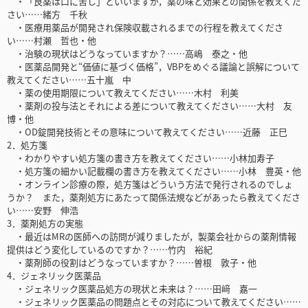
・「良薬は口に苦し」といいますが，薬の味と効果との関係を教えくだ
さい……緒方 千秋
・医療用薬品が開発され保険収載されるまでの行程を教えてくださ
い……村瀬 哲也・他
・治験の現状はどうなっていますか？……高嶋 泰之・他
・医薬品開発と“価値に基づく価格”，VBPをめぐる議論と誤解について
教えてください……五十嵐 中
・薬の使用期限について教えてください……木村 利美
・薬剤の投与法とそれによる差について教えてください……大村 友
博・他
・OD錠開発技術とその意味について教えてください……近藤 正巳
2．処方箋
・わかりやすい処方箋の書き方を教えてください……小林加寿子
・処方箋の細かい記載欄の書き方を教えてください……小林 豊英・他
・オンライン診療の際，処方箋はどういう方法で発行されるのでしょ
うか？ また，薬剤処方にあたって関係法規などがあったら教えてくださ
い……安野 伸浩
3．薬剤処方の実態
・最近はMRの医師への訪問が減りましたが，製薬会社からの薬剤情報
提供はどう変化しているのですか？……竹内 裕紀
・薬剤師の役割はどうなっていますか？……曽根 敦子・他
4．ジェネリック医薬品
・ジェネリック医薬品処方の現状と未来は？……田﨑 嘉一
・ジェネリック医薬品の問題点とその対応について教えてください……