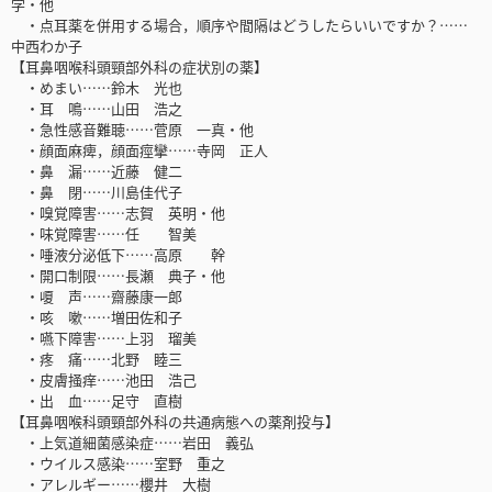
学・他
・点耳薬を併用する場合，順序や間隔はどうしたらいいですか？……
中西わか子
【耳鼻咽喉科頭頸部外科の症状別の薬】
・めまい……鈴木 光也
・耳 鳴……山田 浩之
・急性感音難聴……菅原 一真・他
・顔面麻痺，顔面痙攣……寺岡 正人
・鼻 漏……近藤 健二
・鼻 閉……川島佳代子
・嗅覚障害……志賀 英明・他
・味覚障害……任 智美
・唾液分泌低下……高原 幹
・開口制限……長瀬 典子・他
・嗄 声……齋藤康一郎
・咳 嗽……増田佐和子
・嚥下障害……上羽 瑠美
・疼 痛……北野 睦三
・皮膚掻痒……池田 浩己
・出 血……足守 直樹
【耳鼻咽喉科頭頸部外科の共通病態への薬剤投与】
・上気道細菌感染症……岩田 義弘
・ウイルス感染……室野 重之
・アレルギー……櫻井 大樹