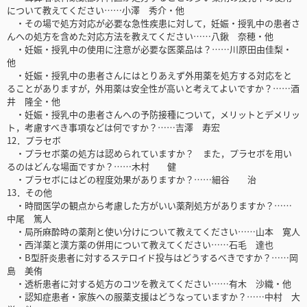
について教えてください……小澤 秀介・他
・その場で処方対応が必要な急性疾患に対して，妊娠・授乳中の患者さ
んへの処方を含めた対応方法を教えてください……八鍬 奈穂・他
・妊娠・授乳中の使用に注意が必要な医薬品は？……川原田由佳梨・
他
・妊娠・授乳中の患者さんにはとりあえず外用薬を処方する対応をと
ることがありますが，外用薬は安全性が高いと考えてよいですか？……酒
井 隆全・他
・妊娠・授乳中の患者さんへの予防接種について，メリットとデメリッ
ト，考慮すべき事項などは何ですか？……吉澤 寿宏
12．プラセボ
・プラセボ薬の処方は認められていますか？ また，プラセボを用い
るのはどんな場面ですか？……木村 健
・プラセボにはどの程度効果がありますか？……細谷 治
13．その他
・時間医学の観点から考慮した方がいい薬剤処方がありますか？……
中尾 篤人
・局所麻酔時の薬剤と使い分けについて教えてください……山本 寛人
・西洋薬と漢方薬の併用について教えてください……石毛 達也
・B型肝炎患者に対するステロイド投与はどうするべきですか？……岡
島 美侑
・透析患者に対する処方のコツを教えてください……有木 沙織・他
・認知症患者・家族への服薬支援はどうなっていますか？……中村 大