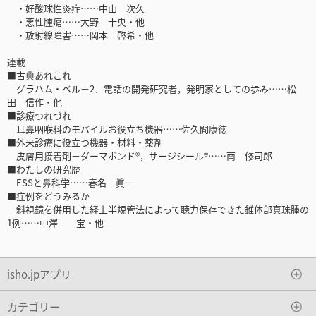
・好酸球性炎症……中山 次久
・悪性腫瘍……大野 十央・他
・放射線障害……岡本 啓希・他
連載
■古典あれこれ
グラハム・ベル－2．電話の開発研究者，発明家としての歩み……松
田 信作・他
■診療つれづれ
耳鼻咽喉科のモバイルお役立ち機器……佐久間康徳
■外来診療に役立つ機器・材料・薬剤
皮膚用接着剤－ダーマボンド®，サージシール®……南 修司郎
■わたしの研究歴
ESSと鼻科学……春名 眞一
■症例をどうみるか
斜視鏡を併用した経上半規管法によって聴力保存できた錐体部真珠腫の
1例……中澤 宝・他
isho.jpアプリ
カテゴリー