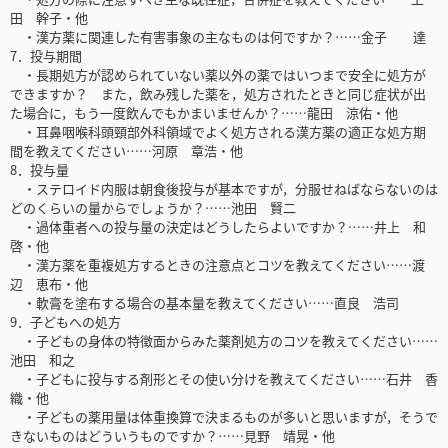
田 幹子・他
・漢方薬に関連した有害事象の主なものは何ですか？……金子 達
7．投与期間
・長期処方が認められていない薬以外の薬ではいつまで安全に処方が
できますか？ また，飲み残した薬を，処方されたときと同じ症状が出
た場合に，もう一度飲んでもかまいませんか？……龍田 涼佑・他
・耳鼻咽喉科頭頸部外科領域でよく処方される漢方薬の適正な処方期
間を教えてください……河原 章浩・他
8．投与量
・ステロイド内服は朝食後投与が基本ですが，分服せねばならないのは
どのくらいの量からでしょうか？……池田 賢二
・過体重者への投与量の決定はどうしたらよいですか？……井上 和
啓・他
・漢方薬を重複処方するときの注意点とコツを教えてください……渡
辺 恵布・他
・軟膏を塗布する場合の基本量を教えてください……直良 浩司
9．子どもへの処方
・子どもの身体の特徴面からみた薬剤処方のコツを教えてください……
池田 和之
・子どもに投与する剤形とその使い分けを教えてください……石井 香
織・他
・子どもの薬用量は体重換算で決まるものが多いと思いますが，そうで
きないものはどういうものですか？……見野 靖晃・他