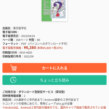
出版社
東京医学社
電子版ISBN
電子版発売日
2023/04/24
ページ数
358ページ
判型
B5
フォーマット
PDF（パソコンへのダウンロード不可）
¥6,380
電子版販売価格：
(本体¥5,800＋税10％)
印刷版ISSN
0910-6820
印刷版発行年月
2022/09
カートに入れる
ちょっと立ち読み
ご利用方法
ダウンロード型配信サービス（買切型）
同時使用端末数
2
対応OS
iOS最新の２世代前まで / Android最新の２世代前まで
※コンテンツの使用にあたり、専用ビューアisho.jpが必要
※Androidは、Android２世代前の端末のうち、国内キャリア経由で販売されている端