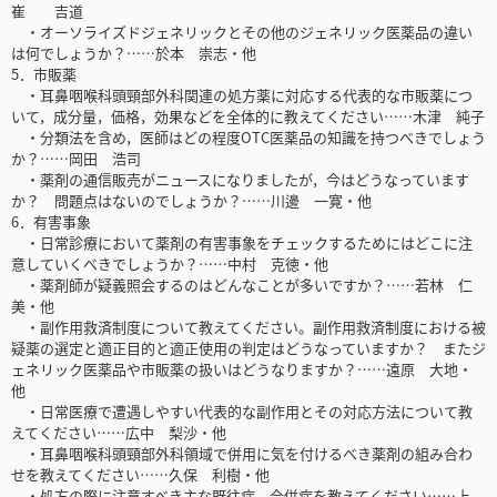
崔 吉道
・オーソライズドジェネリックとその他のジェネリック医薬品の違い
は何でしょうか？……於本 崇志・他
5．市販薬
・耳鼻咽喉科頭頸部外科関連の処方薬に対応する代表的な市販薬につ
いて，成分量，価格，効果などを全体的に教えてください……木津 純子
・分類法を含め，医師はどの程度OTC医薬品の知識を持つべきでしょう
か？……岡田 浩司
・薬剤の通信販売がニュースになりましたが，今はどうなっています
か？ 問題点はないのでしょうか？……川邊 一寛・他
6．有害事象
・日常診療において薬剤の有害事象をチェックするためにはどこに注
意していくべきでしょうか？……中村 克徳・他
・薬剤師が疑義照会するのはどんなことが多いですか？……若林 仁
美・他
・副作用救済制度について教えてください。副作用救済制度における被
疑薬の選定と適正目的と適正使用の判定はどうなっていますか？ またジ
ェネリック医薬品や市販薬の扱いはどうなりますか？……遠原 大地・
他
・日常医療で遭遇しやすい代表的な副作用とその対応方法について教
えてください……広中 梨沙・他
・耳鼻咽喉科頭頸部外科領域で併用に気を付けるべき薬剤の組み合わ
せを教えてください……久保 利樹・他
・処方の際に注意すべき主な既往症，合併症を教えてください……上