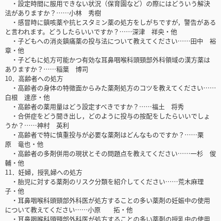
・設定時間に服用できない状況（保育園など）の際にはどういう解決
法がありますか？……小林 秀樹
・感冒時に鎮咳薬や抗ヒスタミン薬の処方をしがちですが，警告がある
と言われます。どうしたらいいですか？……深津 祥央・他
・子どもへの消炎鎮痛薬の投与法について教えてください……田中 裕
章・他
・子どもに処方可能かつ有効な耳鼻咽喉科頭頸部外科領域の漢方薬は
ありますか？……稲葉 博司
10．高齢者への処方
・高齢者の身体の特徴面からみた薬剤処方のコツを教えてください……
白根 達彦・他
・高齢者の薬用量はどう設定すべきですか？……福土 将秀
・合併症をどう聞き出し，どのように投与の按配をしたらいいでしょ
うか？……神村 英利
・高齢者で特に慎重投与が必要な薬剤はどんなものですか？……栗
原 竜也・他
・高齢者の多剤併用の現状とその問題点を教えてください……一杉 俊
輔・他
11．妊婦，授乳婦への処方
・胎児に対する薬剤のリスク分類を紹介してください……荒木麻理
子・他
・耳鼻咽喉科頭頸部外科医が処方することの多い薬剤の妊娠中の使用
について教えてください……小原 拓・他
・耳鼻咽喉科頭頸部外科医が処方することの多い薬剤の授乳中の使用