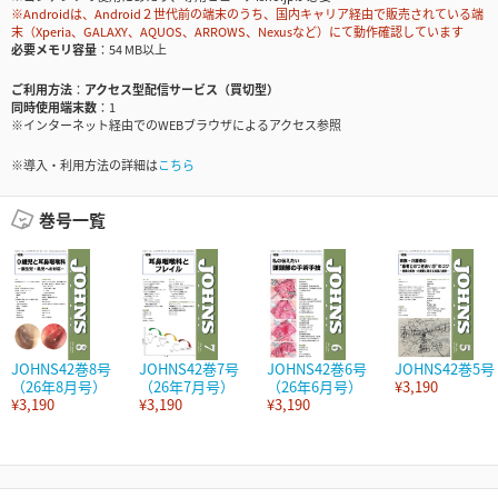
※Androidは、Android２世代前の端末のうち、国内キャリア経由で販売されている端
末（Xperia、GALAXY、AQUOS、ARROWS、Nexusなど）にて動作確認しています
必要メモリ容量
54 MB以上
ご利用方法
アクセス型配信サービス（買切型）
同時使用端末数
1
※インターネット経由でのWEBブラウザによるアクセス参照
※導入・利用方法の詳細は
こちら
巻号一覧
JOHNS42巻8号
JOHNS42巻7号
JOHNS42巻6号
JOHNS42巻5号
（26年8月号）
（26年7月号）
（26年6月号）
¥3,190
¥3,190
¥3,190
¥3,190