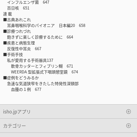
インフルエンザ菌 647
百日咳 651
連 載
■古典あれこれ
耳鼻咽喉科学のパイオニア 日本編20 658
■診療つれづれ
飽きずに楽しく診療するために 664
■疾患と病態生理
反復性中耳炎 667
■手術手技
私が愛用する手術器具137
軟骨カッターとフィブリン糊 671
WEERDA 型拡張式下咽頭憩室鏡 674
■症例をどうみるか
急速な気道狭窄をきたした特発性深頸部
血腫の１例 677
isho.jpアプリ
カテゴリー