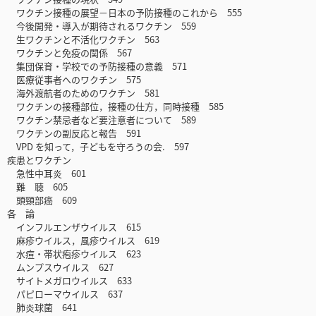
ワクチン接種の展望－日本の予防接種のこれから 555
今後開発・導入が期待されるワクチン 559
生ワクチンと不活化ワクチン 563
ワクチンと免疫の関係 567
集団保育・学校での予防接種の意義 571
医療従事者へのワクチン 575
海外渡航者のためのワクチン 581
ワクチンの接種部位，接種の仕方，同時接種 585
ワクチン禁忌者など要注意者について 589
ワクチンの副反応と報告 591
VPD を知って，子どもを守ろうの会. 597
疾患とワクチン
急性中耳炎 601
難 聴 605
頭頸部癌 609
各 論
インフルエンザウイルス 615
麻疹ウイルス，風疹ウイルス 619
水痘・帯状疱疹ウイルス 623
ムンプスウイルス 627
サイトメガロウイルス 633
パピローマウイルス 637
肺炎球菌 641