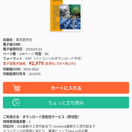
出版社
東京医学社
電子版ISBN
電子版発売日
2018/01/22
ページ数
144ページ
判型
B5
フォーマット
PDF（パソコンへのダウンロード不可）
¥2,970
電子版販売価格：
(本体¥2,700＋税10％)
印刷版ISSN
0910-6820
印刷版発行年月
2015/05
カートに入れる
ちょっと立ち読み
ご利用方法
ダウンロード型配信サービス（買切型）
同時使用端末数
2
対応OS
iOS最新の２世代前まで / Android最新の２世代前まで
※コンテンツの使用にあたり、専用ビューアisho.jpが必要