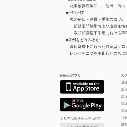
化学物質過敏症……池田 浩己
■手術手技
私の秘伝－処置・手術のコツ6
前鼓室開放術および血管条性
喉頭顕微鏡下手術における声帯
■症例をどうみるか
局所麻酔下に行った鼓室型グロム
レンバチニブを中止したのちに急
isho.jpアプリ
カ
基
臨
臨
臨
臨
社
シリアル番号をお持ちの方
基