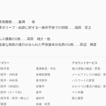
突発難聴……森満 保
ポリープ・結節に対する一操作手術での切除……福田 宏之
ス腫瘍の1例……高田 雄介・他
速な病状の進行がみられた甲状腺未分化癌の1例……田辺 輝彦
テゴリー
アカウントサービス
礎医学系
看護教員・学生
個人情報の確認・変更
床医学・内科系
各種医療職
メールアドレスの確認・変
床医学・外科系
東洋医学
パスワードの変更
床医学（領域別）
栄養学
かかりつけ書店の確認・変
床医学（テーマ別）
薬学
マイ本棚
会医学系・医学一般など
歯科学
購入履歴
礎看護
保健・体育