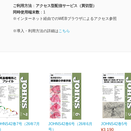
ご利用方法
アクセス型配信サービス（買切型）
同時使用端末数
1
※インターネット経由でのWEBブラウザによるアクセス参照
※導入・利用方法の詳細は
こちら
OHNS42巻7号（26年7月
JOHNS42巻6号（26年6月
JOHNS42巻5号
）
号）
¥3,190