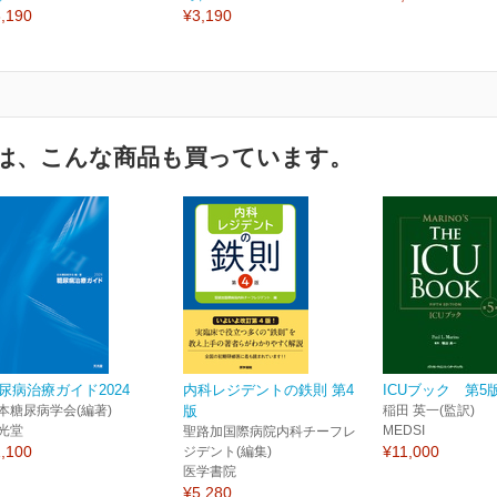
,190
¥3,190
は、こんな商品も買っています。
尿病治療ガイド2024
内科レジデントの鉄則 第4
ICUブック 第5
本糖尿病学会(編著)
版
稲田 英一(監訳)
光堂
MEDSI
聖路加国際病院内科チーフレ
,100
¥11,000
ジデント(編集)
医学書院
¥5,280