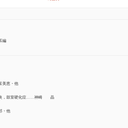
耳編
富美恵・他
炎，鼓室硬化症……神崎 晶
郎・他