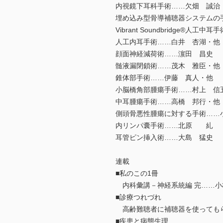
内視鏡下耳科手術……欠畑 誠治
埋め込み型骨導補聴器システムの
Vibrant Soundbridge®人工
人工内耳手術……白井 杏湖・他
顔面神経減荷術……濵田 昌史
髄液漏閉鎖術……茂木 雅臣・他
錐体部手術……伊藤 真人・他
小脳橋角部腫瘍手術……村上 信
中耳腫瘍手術……高橋 邦行・他
側頭骨悪性腫瘍に対する手術……
内リンパ囊手術……北原 糺
耳管ピン挿入術……大島 猛史
連載
■私のこの1冊
内科彙講－神経系統編 完……小
■診療つれづれ
高齢難聴者に補聴器を使っても
■疾患と病態生理