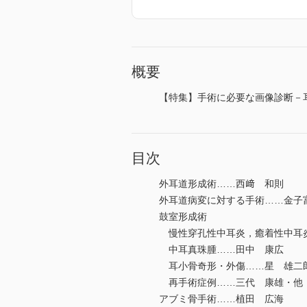
概要
【特集】手術に必要な画像診断－
目次
外耳道形成術……西﨑 和則
外耳道病変に対する手術……金子
鼓室形成術
慢性穿孔性中耳炎，癒着性中耳
中耳真珠腫……田中 康広
耳小骨奇形・外傷……星 雄二
再手術症例……三代 康雄・他
アブミ骨手術……植田 広海