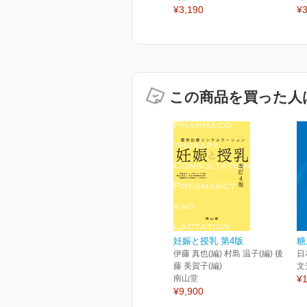
¥3,190
¥3
この商品を買った人
妊娠と授乳 第4版
糖
伊藤 真也(編) 村島 温子(編) 後
日
藤 美賀子(編)
文
南山堂
¥1
¥9,900