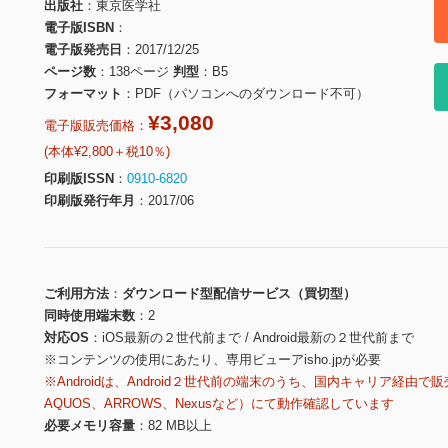
出版社
東京医学社
電子版ISBN
電子版発売日
2017/12/25
ページ数
138ページ
判型
B5
フォーマット
PDF（パソコンへのダウンロード不可）
¥3,080
電子版販売価格：
(本体¥2,800＋税10％)
印刷版ISSN
0910-6820
印刷版発行年月
2017/06
ご利用方法
ダウンロード型配信サービス（買切型）
同時使用端末数
2
対応OS
iOS最新の２世代前まで / Android最新の２世代前まで
※コンテンツの使用にあたり、専用ビューアisho.jpが必要
※Androidは、Android２世代前の端末のうち、国内キャリア経由で販
AQUOS、ARROWS、Nexusなど）にて動作確認しています
必要メモリ容量
82 MB以上