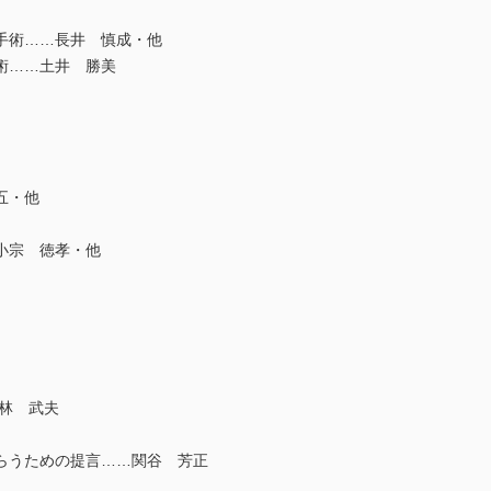
手術……長井 慎成・他
中耳手術……土井 勝美
五・他
小宗 徳孝・他
林 武夫
らうための提言……関谷 芳正