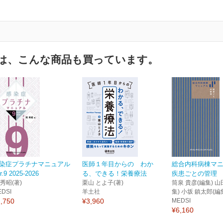
は、こんな商品も買っています。
染症プラチナマニュアル
医師１年目からの わか
総合内科病棟マ
r.9 2025-2026
る、できる！栄養療法
疾患ごとの管理
 秀昭(著)
栗山 とよ子(著)
筒泉 貴彦(編集) 山
EDSI
羊土社
集) 小坂 鎮太郎(編
,750
¥3,960
MEDSI
¥6,160