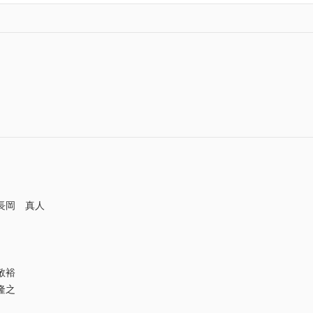
長岡 真人
敬裕
隆之