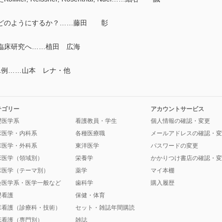
どのようにするか？……藤田 彰
臨床研究へ……植田 広海
例……山本 レナ・他
テゴリー
アカウントサービス
礎医学系
看護教員・学生
個人情報の確認・変更
床医学・内科系
各種医療職
メールアドレスの確認・変
床医学・外科系
東洋医学
パスワードの変更
床医学（領域別）
栄養学
かかりつけ書店の確認・変
床医学（テーマ別）
薬学
マイ本棚
会医学系・医学一般など
歯科学
購入履歴
礎看護
保健・体育
床看護（診療科・技術）
セット・雑誌年間購読
床看護（専門別）
雑誌