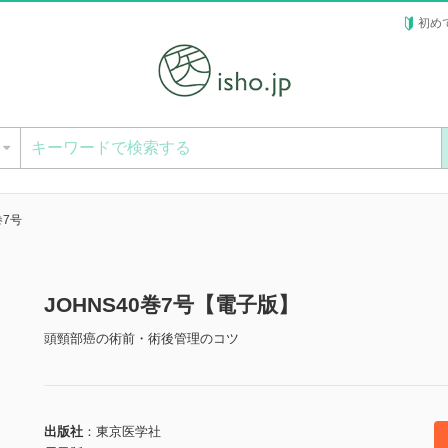
初め
ー
巻7号
JOHNS40巻7号【電子版】
頭頸部癌の術前・術後管理のコツ
出版社
東京医学社