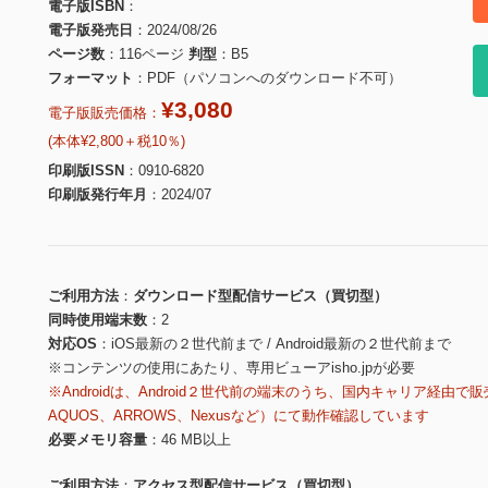
電子版ISBN
電子版発売日
2024/08/26
ページ数
116ページ
判型
B5
フォーマット
PDF（パソコンへのダウンロード不可）
¥3,080
電子版販売価格：
(本体¥2,800＋税10％)
印刷版ISSN
0910-6820
印刷版発行年月
2024/07
ご利用方法
ダウンロード型配信サービス（買切型）
同時使用端末数
2
対応OS
iOS最新の２世代前まで / Android最新の２世代前まで
※コンテンツの使用にあたり、専用ビューアisho.jpが必要
※Androidは、Android２世代前の端末のうち、国内キャリア経由で販
AQUOS、ARROWS、Nexusなど）にて動作確認しています
必要メモリ容量
46 MB以上
ご利用方法
アクセス型配信サービス（買切型）