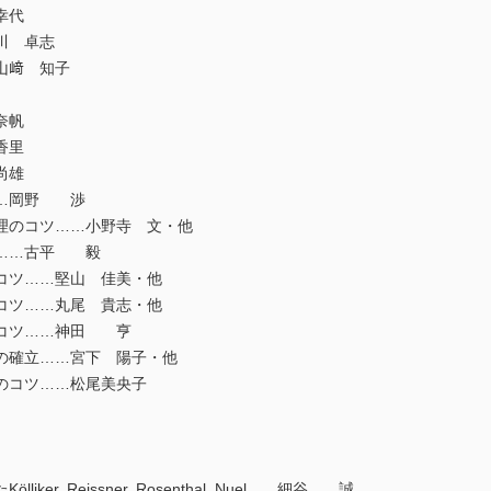
幸代
川 卓志
山﨑 知子
奈帆
香里
尚雄
……岡野 渉
理のコツ……小野寺 文・他
……古平 毅
コツ……堅山 佳美・他
コツ……丸尾 貴志・他
コツ……神田 亨
の確立……宮下 陽子・他
のコツ……松尾美央子
r, Reissner, Rosenthal, Nuel……細谷 誠