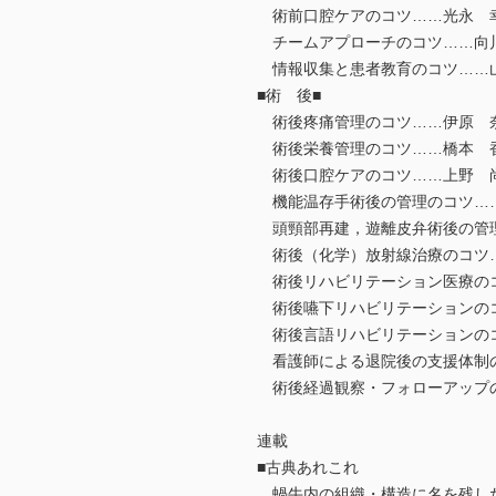
術前口腔ケアのコツ……光永 
チームアプローチのコツ……向
情報収集と患者教育のコツ……
■術 後■
術後疼痛管理のコツ……伊原 
術後栄養管理のコツ……橋本 
術後口腔ケアのコツ……上野 
機能温存手術後の管理のコツ
頭頸部再建，遊離皮弁術後の管
術後（化学）放射線治療のコツ
術後リハビリテーション医療の
術後嚥下リハビリテーションの
術後言語リハビリテーションの
看護師による退院後の支援体制
術後経過観察・フォローアップ
連載
■古典あれこれ
蝸牛内の組織・構造に名を残したKöllike