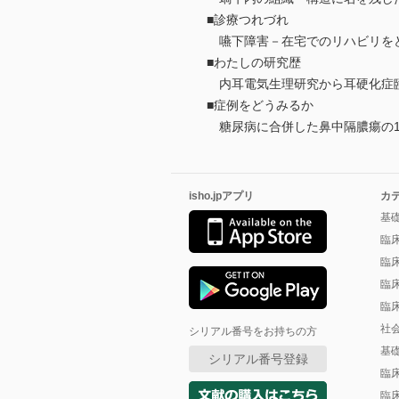
■診療つれづれ
嚥下障害－在宅でのリハビリを
■わたしの研究歴
内耳電気生理研究から耳硬化症
■症例をどうみるか
糖尿病に合併した鼻中隔膿瘍の1
isho.jpアプリ
カ
基
臨
臨
臨
臨
社
シリアル番号をお持ちの方
基
シリアル番号登録
臨
臨