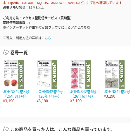
末（Xperia、GALAXY、AQUOS、ARROWS、Nexusなど）にて動作確認しています
必要メモリ容量
52 MB以上
ご利用方法
アクセス型配信サービス（買切型）
同時使用端末数
1
※インターネット経由でのWEBブラウザによるアクセス参照
※導入・利用方法の詳細は
こちら
巻号一覧
JOHNS42巻8号
JOHNS42巻7号
JOHNS42巻6号
JOHNS42巻5号
（26年8月号）
（26年7月号）
（26年6月号）
¥3,190
¥3,190
¥3,190
¥3,190
この商品を買った人は、こんな商品も買っています。