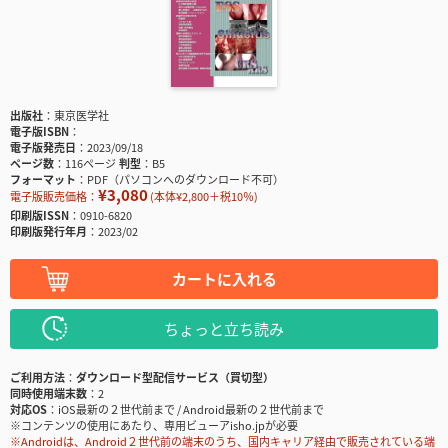
出版社
東京医学社
電子版ISBN
電子版発売日
2023/09/18
ページ数
116ページ
判型
B5
フォーマット
PDF（パソコンへのダウンロード不可）
¥3,080
電子版販売価格：
(本体¥2,800＋税10％)
印刷版ISSN
0910-6820
印刷版発行年月
2023/02
カートに入れる
ちょっと立ち読み
ご利用方法
ダウンロード型配信サービス（買切型）
同時使用端末数
2
対応OS
iOS最新の２世代前まで / Android最新の２世代前まで
※コンテンツの使用にあたり、専用ビューアisho.jpが必要
※Androidは、Android２世代前の端末のうち、国内キャリア経由で販売されている端