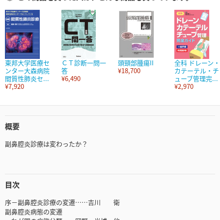
東邦大学医療セ
ＣＴ診断一問一
頭頸部腫瘍II
全科 ドレーン・
ンター大森病院
答
¥18,700
カテーテル・チ
間質性肺炎セ...
¥6,490
ューブ管理完...
¥7,920
¥2,970
概要
副鼻腔炎診療は変わったか？
目次
序－副鼻腔炎診療の変遷……吉川 衛
副鼻腔炎病態の変遷