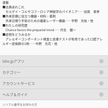
連載
■古典あれこれ
セルゲイ・コルサコフ－ロシア神経学のパイオニア……加我 君孝
■外来診療に役立つ機器・材料・薬剤
外来日帰り手術のための最新レーザー機器……宇野 光祐・他
■わたしの研究歴
Chance favors the prepared mind……丹生 健一
■症例をどうみるか
アレルギーコンポーネント検査と皮膚テストが有用であった口腔アレ
ルギー症候群の1例……中野 光花・他
isho.jpアプリ
カテゴリー
アカウントサービス
ヘルプ＆ガイド
シリアル番号をお持ちの方