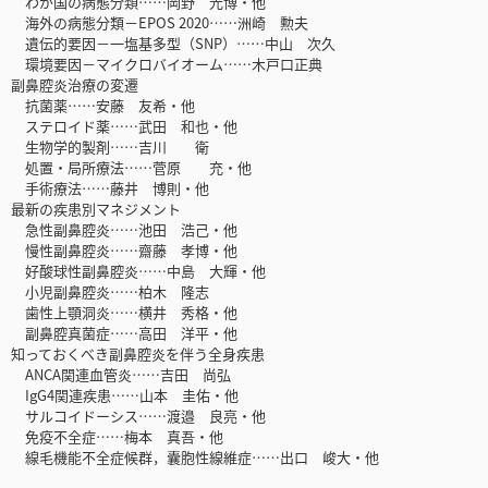
わが国の病態分類……岡野 光博・他
海外の病態分類－EPOS 2020……洲崎 勲夫
遺伝的要因－一塩基多型（SNP）……中山 次久
環境要因－マイクロバイオーム……木戸口正典
副鼻腔炎治療の変遷
抗菌薬……安藤 友希・他
ステロイド薬……武田 和也・他
生物学的製剤……吉川 衛
処置・局所療法……菅原 充・他
手術療法……藤井 博則・他
最新の疾患別マネジメント
急性副鼻腔炎……池田 浩己・他
慢性副鼻腔炎……齋藤 孝博・他
好酸球性副鼻腔炎……中島 大輝・他
小児副鼻腔炎……柏木 隆志
歯性上顎洞炎……横井 秀格・他
副鼻腔真菌症……高田 洋平・他
知っておくべき副鼻腔炎を伴う全身疾患
ANCA関連血管炎……吉田 尚弘
IgG4関連疾患……山本 圭佑・他
サルコイドーシス……渡邉 良亮・他
免疫不全症……梅本 真吾・他
線毛機能不全症候群，囊胞性線維症……出口 峻大・他