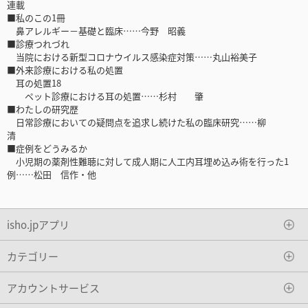
連載
■私のこの1冊
鼻アレルギー－基礎と臨床……今野 昭義
■診療つれづれ
当院における新型コロナウイルス感染症対策……丸山裕美子
■外来診療における私の処置
耳の処置18
ペット診療における耳の処置……杉村 肇
■わたしの研究歴
日常診療においての疑問点を追求し続けた私の臨床研究……柳
清
■症例をどうみるか
小児期の薬剤性難聴に対して成人期に人工内耳埋め込み術を行った1
例……松田 信作・他
isho.jpアプリ
カテゴリー
アカウントサービス