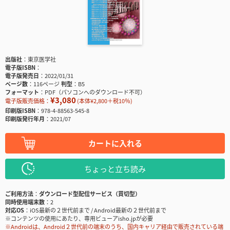
出版社
東京医学社
電子版ISBN
電子版発売日
2022/01/31
ページ数
116ページ
判型
B5
フォーマット
PDF（パソコンへのダウンロード不可）
¥3,080
電子版販売価格：
(本体¥2,800＋税10％)
印刷版ISBN
978-4-88563-545-8
印刷版発行年月
2021/07
カートに入れる
ちょっと立ち読み
ご利用方法
ダウンロード型配信サービス（買切型）
同時使用端末数
2
対応OS
iOS最新の２世代前まで / Android最新の２世代前まで
※コンテンツの使用にあたり、専用ビューアisho.jpが必要
※Androidは、Android２世代前の端末のうち、国内キャリア経由で販売されている端