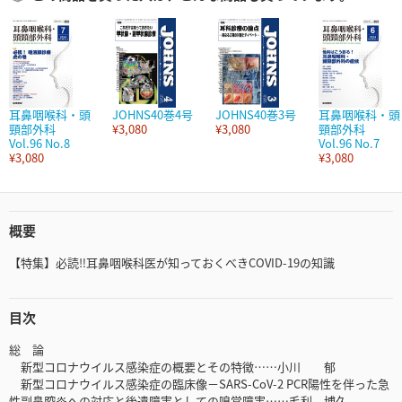
耳鼻咽喉科・頭
JOHNS40巻4号
JOHNS40巻3号
耳鼻咽喉科・頭
頸部外科
¥3,080
¥3,080
頸部外科
Vol.96 No.8
Vol.96 No.7
¥3,080
¥3,080
概要
【特集】必読‼耳鼻咽喉科医が知っておくべきCOVID-19の知識
目次
総 論
新型コロナウイルス感染症の概要とその特徴……小川 郁
新型コロナウイルス感染症の臨床像－SARS-CoV-2 PCR陽性を伴った急
性副鼻腔炎への対応と後遺障害としての嗅覚障害……毛利 博久