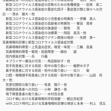
新型コロナウイルス感染症の診断のための各種検査……荻原 真二
新型コロナウイルス感染症の重症化因子・重症度分類と個々への対
応……清水 雄大・他
新型コロナウイルス感染症の小児患者の特異性……伊藤 真人
新型コロナウイルス感染症の高齢者の特異性……峯田 周幸
新型コロナウイルス感染症の後遺症……菊地 茂
新型コロナウイルス感染症の治療薬……岡田 昌浩・他
新型コロナウイルス感染症ワクチン開発の現状……矢野 寿一
耳鼻咽喉科診療と新型コロナウイルス感染症対策
耳鼻咽喉科障害－上気道炎症状，嗅覚・味覚……三輪 高喜
耳鼻咽喉科障害－聴覚・前庭障害……細谷 誠
院内感染対策……兵 行義
ネブライザー療法の可否……角田梨紗子・他
耳手術患者に対する術前・術中の取り扱い……飯野ゆき子
鼻手術患者に対する術前・術中の取り扱い……吉川 衛
口腔・咽喉頭手術患者に対する術前・術中の取り扱い……山田 将
大・他
気管切開術の取り扱い……有泉 陽介・他
頭頸部癌患者への対応……小林 謙也・他
嚥下障害患者の取り扱い……木村百合香
コロナ禍における耳鼻咽喉科学校保健……朝比奈紀彦
withコロナ時代における耳鼻咽喉科診療の現状と未来……村上 信五