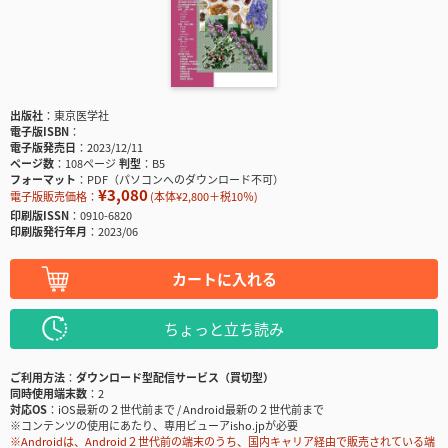
出版社
東京医学社
電子版ISBN
電子版発売日
2023/12/11
ページ数
108ページ
判型
B5
フォーマット
PDF（パソコンへのダウンロード不可）
¥3,080
電子版販売価格：
(本体¥2,800＋税10％)
印刷版ISSN
0910-6820
印刷版発行年月
2023/06
カートに入れる
ちょっと立ち読み
ご利用方法
ダウンロード型配信サービス（買切型）
同時使用端末数
2
対応OS
iOS最新の２世代前まで / Android最新の２世代前まで
※コンテンツの使用にあたり、専用ビューアisho.jpが必要
※Androidは、Android２世代前の端末のうち、国内キャリア経由で販売されている端