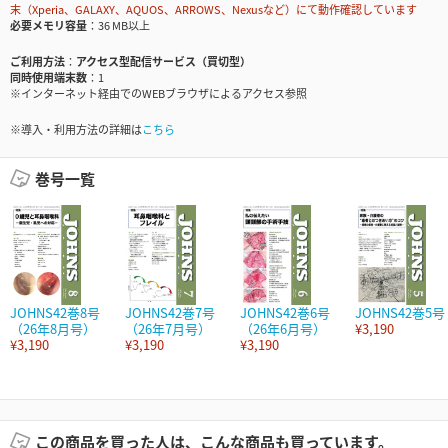
末（Xperia、GALAXY、AQUOS、ARROWS、Nexusなど）にて動作確認しています
必要メモリ容量
36 MB以上
ご利用方法
アクセス型配信サービス（買切型）
同時使用端末数
1
※インターネット経由でのWEBブラウザによるアクセス参照
※導入・利用方法の詳細は
こちら
巻号一覧
JOHNS42巻8号
JOHNS42巻7号
JOHNS42巻6号
JOHNS42巻5号
（26年8月号）
（26年7月号）
（26年6月号）
¥3,190
¥3,190
¥3,190
¥3,190
この商品を買った人は、こんな商品も買っています。