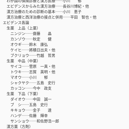
わが国の保険診療と漢方医療……小川 郁
エビデンスからみた漢方治療……長谷川博紀・他
漢方治療のための診断の基本……小川 恵子
漢方治療と西洋治療の接点と併用……平田 智也・他
エビデンス各論
生薬 上品（上薬）
ニンジン……齋藤 晶
カンゾウ……秋定 健
オウギ……鈴木 康弘
ケイヒ……將積日出夫・他
ブクリョウ……竹越 哲男
生薬 中品（中薬）
サイコ……菅原 一真・他
トウキ……志賀 英明・他
マオウ……小川 郁
シャクヤク……五島 史行
カッコン……今中 政支
生薬 下品（下薬）
ダイオウ……中田 誠一
ブ シ……五島 史行
キキョウ……金子 達
ハンゲ……佐藤 輝幸
サンショウ……和佐野浩一郎
漢方薬（方剤）