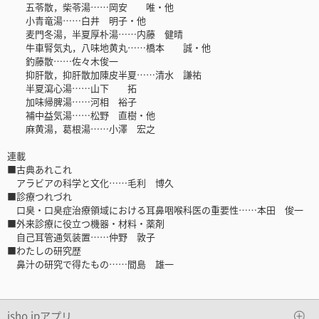
五苓散，柴苓湯……岡安 唯・他
小青竜湯……白井 明子・他
麦門冬湯，半夏厚朴湯……内藤 健晴
牛車腎気丸，八味地黄丸……橋本 誠・他
釣藤散……佐々木俊一
抑肝散，抑肝散加陳皮半夏……清水 謙祐
半夏瀉心湯……山下 拓
加味帰脾湯……河相 裕子
補中益気湯……松野 直樹・他
麻黄湯，葛根湯……小澤 宏之
連載
■古典あれこれ
アラビアの科学と文化……毛利 博久
■診療つれづれ
口臭・口臭症治療領域における耳鼻咽喉科医の重要性……本田 俊一
■外来診療に役立つ機器・材料・薬剤
自己耳管通気装置……仲野 敦子
■わたしの研究歴
鼻汁の研究で得たもの……間島 雄一
isho.jpアプリ