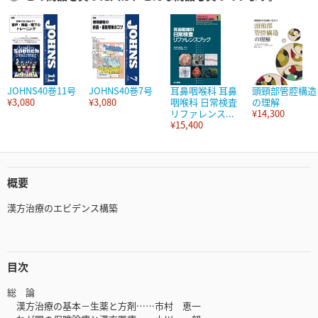
JOHNS40巻11号
JOHNS40巻7号
耳鼻咽喉科 耳鼻
頭頸部管腔構造
¥3,080
¥3,080
咽喉科 日常検査
の理解
リファレンス...
¥14,300
¥15,400
概要
漢方治療のエビデンス構築
目次
総 論
漢方治療の基本－生薬と方剤……市村 恵一