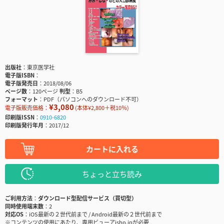
出版社
東京医学社
電子版ISBN
電子版発売日
2018/08/06
ページ数
120ページ
判型
B5
フォーマット
PDF（パソコンへのダウンロード不可）
¥3,080
電子版販売価格：
(本体¥2,800＋税10％)
印刷版ISSN
0910-6820
印刷版発行年月
2017/12
カートに入れる
ちょっと立ち読み
ご利用方法
ダウンロード型配信サービス（買切型）
同時使用端末数
2
対応OS
iOS最新の２世代前まで / Android最新の２世代前まで
※コンテンツの使用にあたり、専用ビューアisho.jpが必要