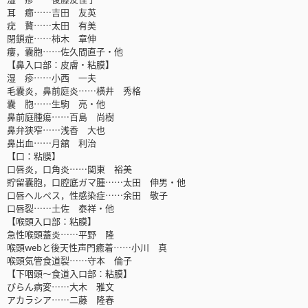
耳 癤……吉田 友英
疣 贅……太田 有美
閉鎖症……柿木 章伸
瘻，囊胞……佐久間直子・他
【鼻入口部：皮膚・粘膜】
湿 疹……小西 一夫
毛囊炎，鼻前庭炎……横井 秀格
囊 胞……生駒 亮・他
鼻前庭腫瘍……百島 尚樹
鼻弁狭窄……浅香 大也
鼻出血……月舘 利治
【口：粘膜】
口唇炎，口角炎……関東 裕美
貯留囊胞，口腔底ガマ腫……太田 伸男・他
口唇ヘルペス，性感染症……余田 敬子
口唇裂……土佐 泰祥・他
【喉頭入口部：粘膜】
急性喉頭蓋炎……平野 隆
喉頭webと後天性声門癒着……小川 真
喉頭気管食道裂……守本 倫子
【下咽頭～食道入口部：粘膜】
びらん病変……大木 雅文
アカラシア……二藤 隆春