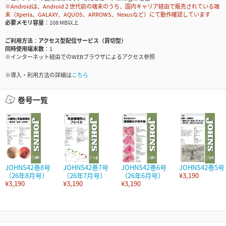
※Androidは、Android２世代前の端末のうち、国内キャリア経由で販売されている端
末（Xperia、GALAXY、AQUOS、ARROWS、Nexusなど）にて動作確認しています
必要メモリ容量
108 MB以上
ご利用方法
アクセス型配信サービス（買切型）
同時使用端末数
1
※インターネット経由でのWEBブラウザによるアクセス参照
※導入・利用方法の詳細は
こちら
巻号一覧
JOHNS42巻8号
JOHNS42巻7号
JOHNS42巻6号
JOHNS42巻5号
（26年8月号）
（26年7月号）
（26年6月号）
¥3,190
¥3,190
¥3,190
¥3,190