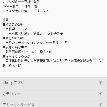
カンジダ症……平林 秀樹
Zenker憩室……千年 俊一
下咽頭梨状陥凹瘻……三枝 英人
連載
■私のこの1冊
耳科学アトラス
－形態と計測値 第3版……飯野ゆき子
■診療つれづれ
自身のモチベーションアップ……長谷川信吾
■疾患と病態生理
副鼻腔血瘤腫……木村 隆広・他
■症例をどうみるか
両側異時性に発症した感音難聴から診断に至った高安動脈炎例……美
馬 勝人・他
isho.jpアプリ
カテゴリー
アカウントサービス