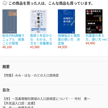
この商品を買った人は、こんな商品も買っています。
総合内科病棟マ
医師１年目から
病棟指示と頻用
抗菌薬の考え
ニュアル 疾患
の わかる、で
薬の使い方 決
方，使い方 ver.
ごとの管理
きる！栄養療法
定版
¥4,400
¥6,160
¥3,960
¥4,950
概要
【特集】みみ・はな・のどの入口部病変
目次
【序】－耳鼻咽喉科領域の入口部病変について……市村 恵一
【外耳道入口部：皮膚】
湿 疹……後藤友佳子