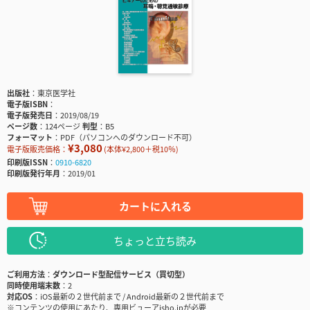
出版社
東京医学社
電子版ISBN
電子版発売日
2019/08/19
ページ数
124ページ
判型
B5
フォーマット
PDF（パソコンへのダウンロード不可）
¥3,080
電子版販売価格：
(本体¥2,800＋税10％)
印刷版ISSN
0910-6820
印刷版発行年月
2019/01
カートに入れる
ちょっと立ち読み
ご利用方法
ダウンロード型配信サービス（買切型）
同時使用端末数
2
対応OS
iOS最新の２世代前まで / Android最新の２世代前まで
※コンテンツの使用にあたり、専用ビューアisho.jpが必要