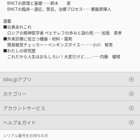
BNCTの原理と基礎……鈴木 実
BNCTの臨床－適応，禁忌，治療プロセス……粟飯原輝人
連載
■古典あれこれ
ロシアの精神医学者 ベヒテレフの歩みと謎の死……加我 君孝
■外来診療に役立つ機器・材料・薬剤
簡易聴覚チェッカー－ペンギンズボイス－……小川 郁男
■わたしの研究歴
これだから人生はおもしろい！大変だけど......……内藤 健晴
isho.jpアプリ
カテゴリー
アカウントサービス
ヘルプ＆ガイド
シリアル番号をお持ちの方