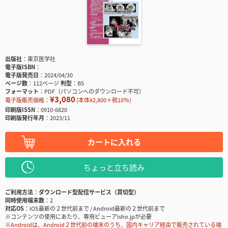
出版社
東京医学社
電子版ISBN
電子版発売日
2024/04/30
ページ数
112ページ
判型
B5
フォーマット
PDF（パソコンへのダウンロード不可）
¥3,080
電子版販売価格：
(本体¥2,800＋税10％)
印刷版ISSN
0910-6820
印刷版発行年月
2023/11
カートに入れる
ちょっと立ち読み
ご利用方法
ダウンロード型配信サービス（買切型）
同時使用端末数
2
対応OS
iOS最新の２世代前まで / Android最新の２世代前まで
※コンテンツの使用にあたり、専用ビューアisho.jpが必要
※Androidは、Android２世代前の端末のうち、国内キャリア経由で販売されている端