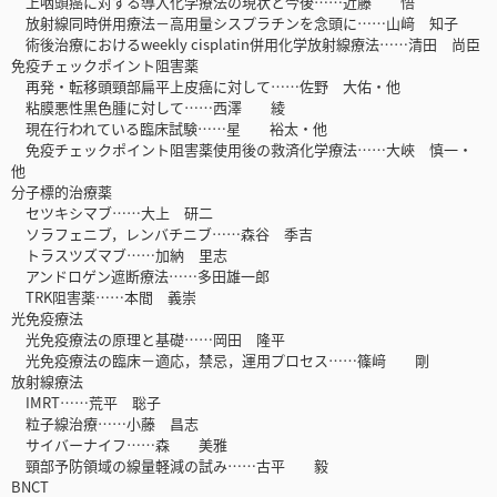
上咽頭癌に対する導入化学療法の現状と今後……近藤 悟
放射線同時併用療法－高用量シスプラチンを念頭に……山﨑 知子
術後治療におけるweekly cisplatin併用化学放射線療法……清田 尚臣
免疫チェックポイント阻害薬
再発・転移頭頸部扁平上皮癌に対して……佐野 大佑・他
粘膜悪性黒色腫に対して……西澤 綾
現在行われている臨床試験……星 裕太・他
免疫チェックポイント阻害薬使用後の救済化学療法……大峽 慎一・
他
分子標的治療薬
セツキシマブ……大上 研二
ソラフェニブ，レンバチニブ……森谷 季吉
トラスツズマブ……加納 里志
アンドロゲン遮断療法……多田雄一郎
TRK阻害薬……本間 義崇
光免疫療法
光免疫療法の原理と基礎……岡田 隆平
光免疫療法の臨床－適応，禁忌，運用プロセス……篠﨑 剛
放射線療法
IMRT……荒平 聡子
粒子線治療……小藤 昌志
サイバーナイフ……森 美雅
頸部予防領域の線量軽減の試み……古平 毅
BNCT