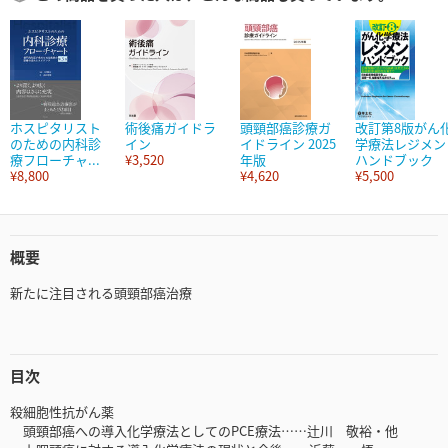
ホスピタリスト
術後痛ガイドラ
頭頸部癌診療ガ
改訂第8版がん
のための内科診
イン
イドライン 2025
学療法レジメン
療フローチャ...
¥3,520
年版
ハンドブック
¥8,800
¥4,620
¥5,500
概要
新たに注目される頭頸部癌治療
目次
殺細胞性抗がん薬
頭頸部癌への導入化学療法としてのPCE療法……辻川 敬裕・他