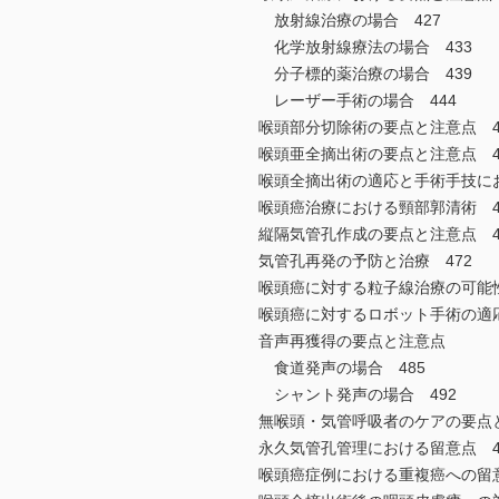
放射線治療の場合 427
化学放射線療法の場合 433
分子標的薬治療の場合 439
レーザー手術の場合 444
喉頭部分切除術の要点と注意点 4
喉頭亜全摘出術の要点と注意点 4
喉頭全摘出術の適応と手術手技にお
喉頭癌治療における頸部郭清術 4
縦隔気管孔作成の要点と注意点 4
気管孔再発の予防と治療 472
喉頭癌に対する粒子線治療の可能性
喉頭癌に対するロボット手術の適応
音声再獲得の要点と注意点
食道発声の場合 485
シャント発声の場合 492
無喉頭・気管呼吸者のケアの要点と
永久気管孔管理における留意点 4
喉頭癌症例における重複癌への留意