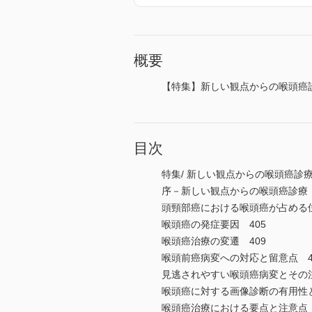
概要
【特集】新しい観点からの喉頭癌
目次
特集/ 新しい観点からの喉頭癌診
序－新しい観点からの喉頭癌診療 
頭頸部癌における喉頭癌が占める位
喉頭癌の発症要因 405
喉頭癌治療の変遷 409
喉頭前癌病変への対応と留意点 4
見逃されやすい喉頭癌病変とその注
喉頭癌に対する画像診断の有用性と
喉頭癌治療における要点と注意点