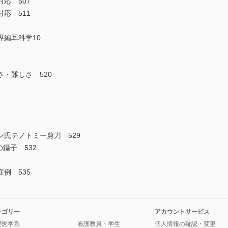
応 507
応 511
編耳科学10
・難しさ 520
テノトミー剪刀 529
鑷子 532
例 535
テゴリー
アカウントサービス
礎医学系
看護教員・学生
個人情報の確認・変更