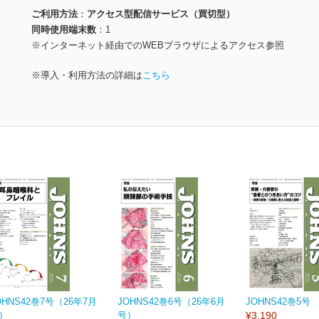
ご利用方法
アクセス型配信サービス（買切型）
同時使用端末数
1
※インターネット経由でのWEBブラウザによるアクセス参照
※導入・利用方法の詳細は
こちら
OHNS42巻7号（26年7月
JOHNS42巻6号（26年6月
JOHNS42巻5号
）
号）
¥3,190