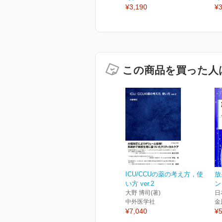
¥3,190
¥3
この商品を買った人
ICU/CCUの薬の考え方，使
放
い方 ver.2
ン
大野 博司(著)
日
中外医学社
金
¥7,040
¥5