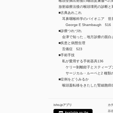
喉頭全摘出術後の咽頭皮膚瘻への対
放射線療法後の喉頭壊死の診断と対
■古典あれこれ
耳鼻咽喉科学のパイオニア 世界
George E Shambaugh 516
■診療つれづれ
会津で知った，地方診療の面白さ
■疾患と病態生理
舌痛症 523
■手術手技
私が愛用する手術器具136
ケリー剝離鉗子とスティーブン氏
サージカル・ルーペと2 種類の
■症例をどうみるか
喉頭蓋転移をきたした腎細胞癌症
isho.jpアプリ
カ
基