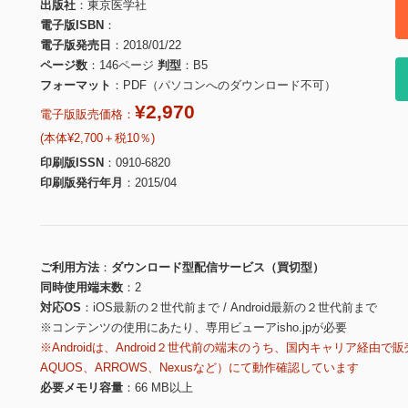
出版社
東京医学社
電子版ISBN
電子版発売日
2018/01/22
ページ数
146ページ
判型
B5
フォーマット
PDF（パソコンへのダウンロード不可）
¥2,970
電子版販売価格：
(本体¥2,700＋税10％)
印刷版ISSN
0910-6820
印刷版発行年月
2015/04
ご利用方法
ダウンロード型配信サービス（買切型）
同時使用端末数
2
対応OS
iOS最新の２世代前まで / Android最新の２世代前まで
※コンテンツの使用にあたり、専用ビューアisho.jpが必要
※Androidは、Android２世代前の端末のうち、国内キャリア経由で販
AQUOS、ARROWS、Nexusなど）にて動作確認しています
必要メモリ容量
66 MB以上