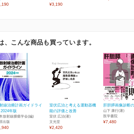
,190
¥3,190
は、こんな商品も買っています。
射線治療計画ガイドライ
室伏広治と考える運動器機
肝胆膵画像診断
 2024年版
能の評価と改善
山下 康行(著)
医学書院
本放射線腫瘍学会(編)
室伏 広治(著)
¥7,480
原出版
文光堂
,940
¥2,420