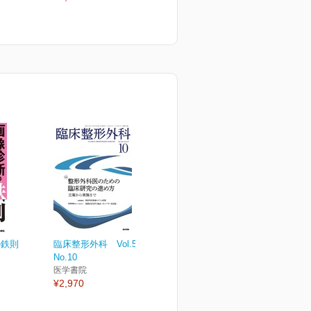
の鉄則
臨床整形外科 Vol.59
No.10
医学書院
¥2,970