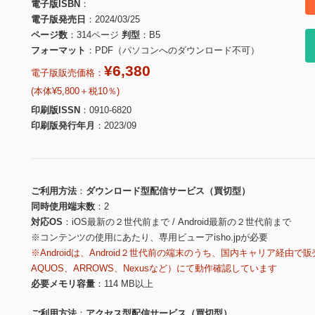
電子版ISBN
電子版発売日
2024/03/25
ページ数
314ページ
判型
B5
フォーマット
PDF（パソコンへのダウンロード不可）
¥6,380
電子版販売価格：
(本体¥5,800＋税10％)
印刷版ISSN
0910-6820
印刷版発行年月
2023/09
ご利用方法
ダウンロード型配信サービス（買切型）
同時使用端末数
2
対応OS
iOS最新の２世代前まで / Android最新の２世代前まで
※コンテンツの使用にあたり、専用ビューアisho.jpが必要
※Androidは、Android２世代前の端末のうち、国内キャリア経由で販
AQUOS、ARROWS、Nexusなど）にて動作確認しています
必要メモリ容量
114 MB以上
ご利用方法
アクセス型配信サービス（買切型）