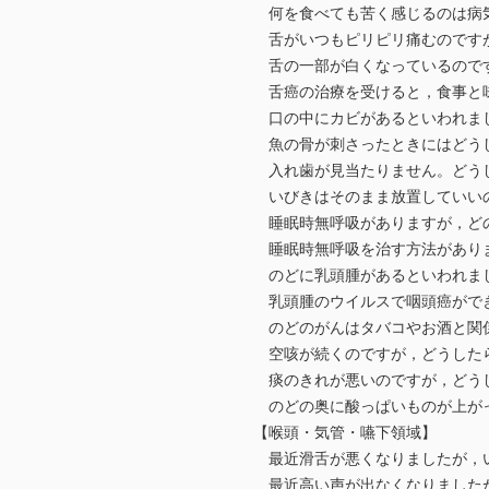
何を食べても苦く感じるのは病
舌がいつもピリピリ痛むのです
舌の一部が白くなっているので
舌癌の治療を受けると，食事と
口の中にカビがあるといわれまし
魚の骨が刺さったときにはどうし
入れ歯が見当たりません。どう
いびきはそのまま放置していい
睡眠時無呼吸がありますが，ど
睡眠時無呼吸を治す方法があり
のどに乳頭腫があるといわれまし
乳頭腫のウイルスで咽頭癌ができ
のどのがんはタバコやお酒と関
空咳が続くのですが，どうした
痰のきれが悪いのですが，どう
のどの奥に酸っぱいものが上がっ
【喉頭・気管・嚥下領域】
最近滑舌が悪くなりましたが，
最近高い声が出なくなりました