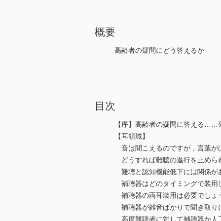
概要
高齢者の疑問にどう答えるか
目次
【序】高齢者の疑問に答える…
【耳領域】
音は聞こえるのですが，言葉がは
どうすれば難聴の進行を止めら
難聴と認知機能低下には関係が
補聴器はどのタイミングで装用
補聴器の両耳装用は必要でしょ
補聴器が雑音ばかりで聞き取りに
高度難聴者に対して補聴器か人工