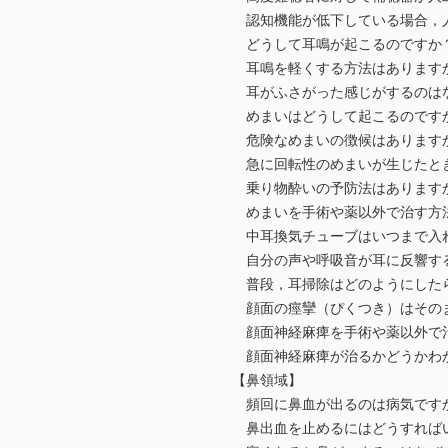
認知機能が低下している場合，人
どうして耳鳴が起こるのですか
耳鳴を軽くする方法はあります
耳がふさがった感じがするのは
めまいはどうして起こるのです
危険なめまいの徴候はあります
急に回転性のめまいが生じたと
乗り物酔いの予防法はあります
めまいを手術や薬以外で治す方
中耳換気チューブはいつまで入
自分の声や呼吸音が耳に反響する
普段，耳掃除はどのようにした
顔面の痙攣（ぴくつき）はそのま
顔面神経麻痺を手術や薬以外で
顔面神経麻痺が治るかどうかわ
【鼻領域】
頻回に鼻血が出るのは病気です
鼻出血を止めるにはどうすれば