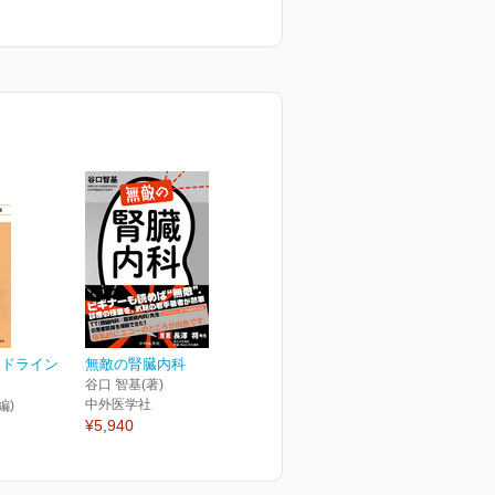
イドライン
無敵の腎臓内科
谷口 智基(著)
中外医学社
編)
¥5,940