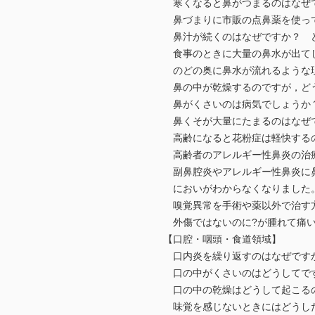
寒くなると鼻がつまるのはなぜ
鼻づまりに市販の点鼻薬を使っ
鼻汁が続くのはなぜですか？ 
食事のときに大量の鼻水が出てし
のどの奥に鼻水が流れるような現
鼻の中が乾燥するのですが，ど
鼻がくさいのは病気でしょうか
鼻くそが大量にたまるのはなぜで
高齢になると花粉症は軽快する
高齢者のアレルギー性鼻炎の治
副鼻腔炎やアレルギー性鼻炎に
においがわからなくなりました。
嗅覚異常を手術や薬以外で治す
外傷ではないのに?が腫れて痛
【口腔・咽頭・食道領域】
口内炎を繰り返すのはなぜですか
口の中がくさいのはどうしてです
口の中の乾燥はどうして起こるの
味覚を感じないときにはどうし