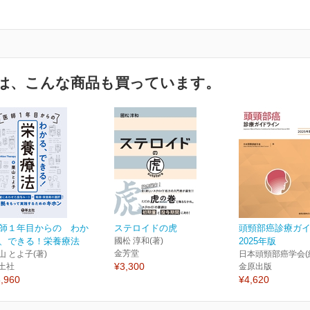
は、こんな商品も買っています。
師１年目からの わか
ステロイドの虎
頭頸部癌診療ガ
、できる！栄養療法
國松 淳和(著)
2025年版
金芳堂
山 とよ子(著)
日本頭頸部癌学会(
¥3,300
土社
金原出版
,960
¥4,620