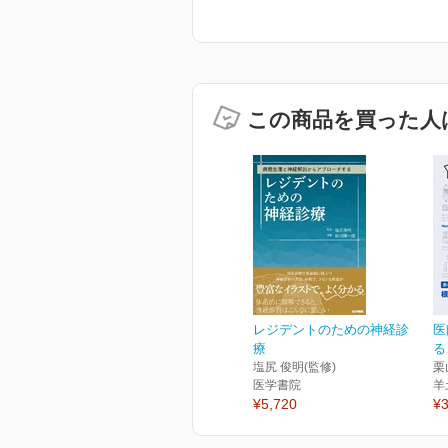
この商品を買った人
レジデントのための神経診
医
療
る
塩尻 俊明(監修)
栗
医学書院
羊
¥5,720
¥3