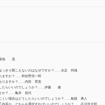
…菊地 茂
っきり聞こえないのはなぜですか？……水足 邦雄
れますか？……和佐野浩一郎
ありますか？……内田 育恵
したらいいのでしょうか？……伊藤 健
うか？……亀井 昌代
くい場合はどうしたらいいのでしょうか？……柘植 勇人
内耳か，どちらを選択すればいいのでしょうか？……石川浩太郎