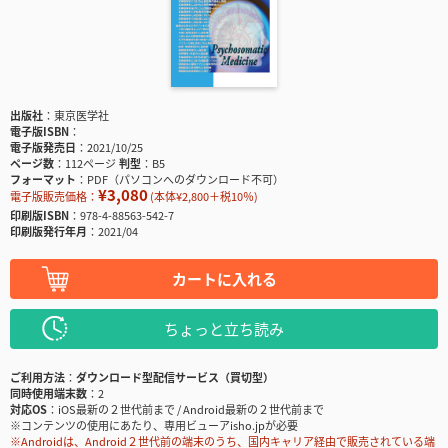
出版社
東京医学社
電子版ISBN
電子版発売日
2021/10/25
ページ数
112ページ
判型
B5
フォーマット
PDF（パソコンへのダウンロード不可）
¥3,080
電子版販売価格：
(本体¥2,800＋税10％)
印刷版ISBN
978-4-88563-542-7
印刷版発行年月
2021/04
カートに入れる
ちょっと立ち読み
ご利用方法
ダウンロード型配信サービス（買切型）
同時使用端末数
2
対応OS
iOS最新の２世代前まで / Android最新の２世代前まで
※コンテンツの使用にあたり、専用ビューアisho.jpが必要
※Androidは、Android２世代前の端末のうち、国内キャリア経由で販売されている端