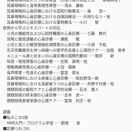
耳鼻咽喉科と身体表現性障害……清水 謙祐
耳鼻咽喉科心身診療における認知行動療法……森 浩一
耳鼻咽喉科心身診療における自律訓練法……片岡ちなつ・他
耳鼻咽喉科心身診療における薬物療法……小川 郁
症例から学ぶエキスパートの対応
小児の機能性および心因性難聴の心身診療……工藤 典代
耳鳴と聴覚過敏の心身診療……瀬尾 徹
小児と成人の聴覚情報処理障害の心身診療……小渕 千絵
先天性難聴児を持つ両親への医学的支援と心理的ケア……加我 君孝
メニエール病とめまいの心身診療の国際的動向……堀井 新
味覚・嗅覚障害の心身診療……志賀 英明・他
咽喉頭異常感の心身診療……上羽 瑠美
音声障害・吃音の心身診療……富里 周太
耳鼻咽喉科における疼痛と心身診療……和佐野浩一郎
耳鼻咽喉科における高齢者うつの心身診療……井野千代徳・他
頭頸部癌の緩和ケアと心身医学的治療……石木 寛人
頭頸部癌の終末期の心身診療……吉本 世一
頭頸部癌患者家族の心理ケア……富岡 利文・他
連載
■私のこの1冊
NMR入門－プログラム学習……肥塚 泉
■診療つれづれ