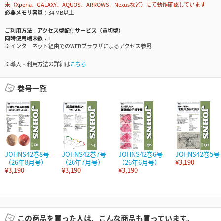
末（Xperia、GALAXY、AQUOS、ARROWS、Nexusなど）にて動作確認しています
必要メモリ容量
34 MB以上
ご利用方法
アクセス型配信サービス（買切型）
同時使用端末数
1
※インターネット経由でのWEBブラウザによるアクセス参照
※導入・利用方法の詳細は
こちら
巻号一覧
JOHNS42巻8号
JOHNS42巻7号
JOHNS42巻6号
JOHNS42巻5号
（26年8月号）
（26年7月号）
（26年6月号）
¥3,190
¥3,190
¥3,190
¥3,190
この商品を買った人は、こんな商品も買っています。