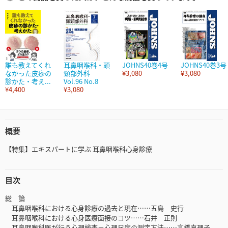
誰も教えてくれ
耳鼻咽喉科・頭
JOHNS40巻4号
JOHNS40巻3号
なかった皮疹の
頸部外科
¥3,080
¥3,080
診かた・考え...
Vol.96 No.8
¥4,400
¥3,080
概要
【特集】エキスパートに学ぶ 耳鼻咽喉科心身診療
目次
総 論
耳鼻咽喉科における心身診療の過去と現在……五島 史行
耳鼻咽喉科における心身医療面接のコツ……石井 正則
耳鼻咽喉科医が行う心理検査－心理尺度の測定方法……高橋真理子