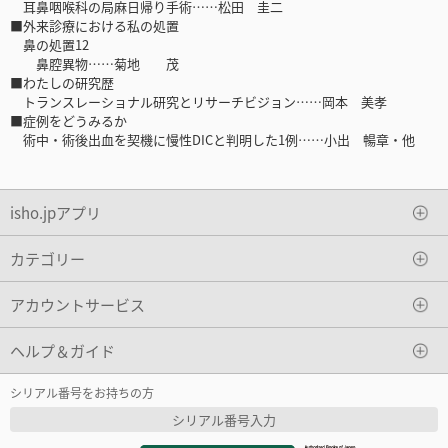
耳鼻咽喉科の局麻日帰り手術……松田 圭二
■外来診療における私の処置
鼻の処置12
鼻腔異物……菊地 茂
■わたしの研究歴
トランスレーショナル研究とリサーチビジョン……岡本 美孝
■症例をどうみるか
術中・術後出血を契機に慢性DICと判明した1例……小出 暢章・他
isho.jpアプリ
カテゴリー
アカウントサービス
ヘルプ＆ガイド
シリアル番号をお持ちの方
シリアル番号入力