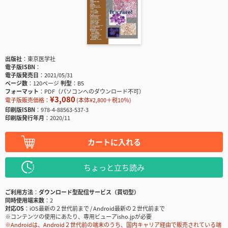
出版社
東京医学社
電子版ISBN
電子版発売日
2021/05/31
ページ数
120ページ
判型
B5
フォーマット
PDF（パソコンへのダウンロード不可）
¥3,080
電子版販売価格：
(本体¥2,800＋税10％)
印刷版ISBN
978-4-88563-537-3
印刷版発行年月
2020/11
カートに入れる
ちょっと立ち読み
ご利用方法
ダウンロード型配信サービス（買切型）
同時使用端末数
2
対応OS
iOS最新の２世代前まで / Android最新の２世代前まで
※コンテンツの使用にあたり、専用ビューアisho.jpが必要
※Androidは、Android２世代前の端末のうち、国内キャリア経由で販売されている端