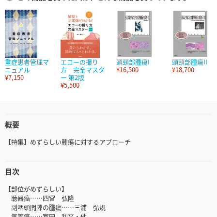
重症患者管理マ
エコーの撮り
頭頸部腫瘍I
頭頸部腫瘍II
ニュアル
方 完全マスタ
¥16,500
¥18,700
¥7,150
ー 第2版
¥5,500
概要
【特集】めずらしい腫瘍に対するアプローチ
目次
【部位がめずらしい】
聴器癌……四宮 弘隆
副咽頭間隙の腫瘍……三浦 弘規
気管癌……富岡 利文・他