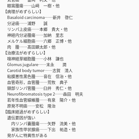
眼窩腫瘍……山﨑 一樹・他
【病理がめずらしい】
Basaloid carcinoma……新井 啓仁
分泌癌……浦野 誠
リンパ上皮癌……本郷 貴大・他
神経内分泌腫瘍……加納 里志
メルケル細胞癌……六郷 正博・他
肉 腫……髙田顕太郎・他
【治療法がめずらしい】
嗅神経芽細胞腫……小林 謙也
Glomus jugulare……末永 潤
Carotid body tumor……志賀 清人
粘膜悪性黒色腫……音在 信治・他
血管奇形，血管腫……荒牧 典子
頸部リンパ管腫……臼井 秀仁・他
Neurofibromatosis type 2……森田 明夫
若年性血管線維腫……有泉 陽介・他
原発不明癌……安松 隆治
【臨床経過がめずらしい】
遺伝要因が強い
内リンパ囊腫瘍……矢野 流美・他
家族性甲状腺癌……下出 祐造・他
発がんに特異性がある