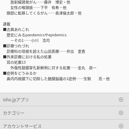
放射線誘発がん……藤井 博史・他
女性の喉頭癌……下平 有希・他
頸部に転移してくるがん……島津倫太郎・他
連載
■古典あれこれ
歴史にみるpandemicsやepidemics
－その1……小川 浩司
■診療つれづれ
診療科の垣根を超えた山岳医療……井出 里香
■外来診療における私の処置
耳の処置13
外傷性鼓膜穿孔新鮮例に対する処置……金丸 眞一
■症例をどうみるか
鼻内内視鏡下に切除した髄膜脳瘤の1症例……生駒 亮・他
isho.jpアプリ
カテゴリー
アカウントサービス