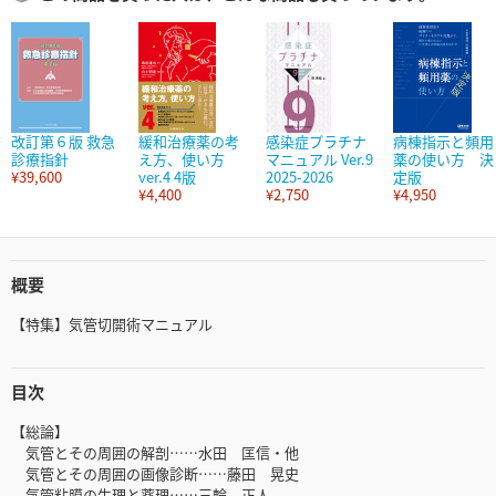
改訂第６版 救急
緩和治療薬の考
感染症プラチナ
病棟指示と頻用
診療指針
え方、使い方
マニュアル Ver.9
薬の使い方 決
¥39,600
ver.4 4版
2025-2026
定版
¥4,400
¥2,750
¥4,950
概要
【特集】気管切開術マニュアル
目次
【総論】
気管とその周囲の解剖……水田 匡信・他
気管とその周囲の画像診断……藤田 晃史
気管粘膜の生理と薬理……三輪 正人