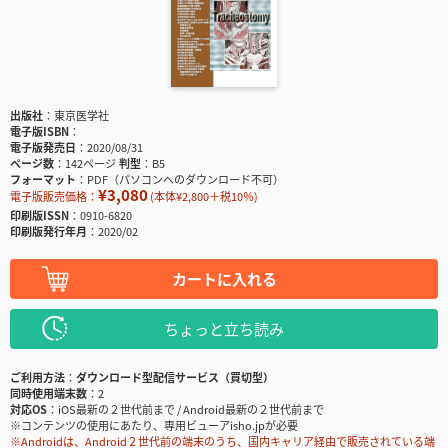
出版社
東京医学社
電子版ISBN
電子版発売日
2020/08/31
ページ数
142ページ
判型
B5
フォーマット
PDF（パソコンへのダウンロード不可）
¥3,080
電子版販売価格：
(本体¥2,800＋税10％)
印刷版ISSN
0910-6820
印刷版発行年月
2020/02
カートに入れる
ちょっと立ち読み
ご利用方法
ダウンロード型配信サービス（買切型）
同時使用端末数
2
対応OS
iOS最新の２世代前まで / Android最新の２世代前まで
※コンテンツの使用にあたり、専用ビューアisho.jpが必要
※Androidは、Android２世代前の端末のうち、国内キャリア経由で販売されている端