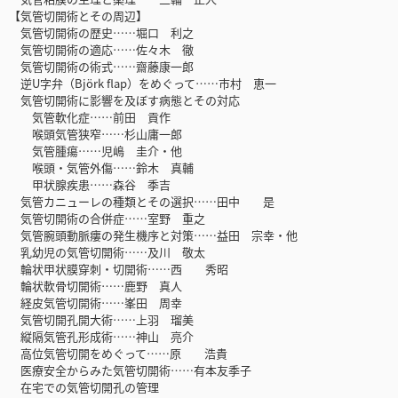
【気管切開術とその周辺】
気管切開術の歴史……堀口 利之
気管切開術の適応……佐々木 徹
気管切開術の術式……齋藤康一郎
逆U字弁（Björk flap）をめぐって……市村 恵一
気管切開術に影響を及ぼす病態とその対応
気管軟化症……前田 貢作
喉頭気管狭窄……杉山庸一郎
気管腫瘍……児嶋 圭介・他
喉頭・気管外傷……鈴木 真輔
甲状腺疾患……森谷 季吉
気管カニューレの種類とその選択……田中 是
気管切開術の合併症……室野 重之
気管腕頭動脈瘻の発生機序と対策……益田 宗幸・他
乳幼児の気管切開術……及川 敬太
輪状甲状膜穿刺・切開術……西 秀昭
輪状軟骨切開術……鹿野 真人
経皮気管切開術……峯田 周幸
気管切開孔開大術……上羽 瑠美
縦隔気管孔形成術……神山 亮介
高位気管切開をめぐって……原 浩貴
医療安全からみた気管切開術……有本友季子
在宅での気管切開孔の管理