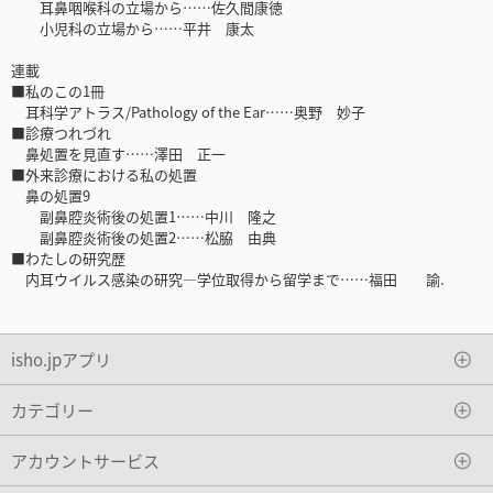
耳鼻咽喉科の立場から……佐久間康徳
小児科の立場から……平井 康太
連載
■私のこの1冊
耳科学アトラス/Pathology of the Ear……奥野 妙子
■診療つれづれ
鼻処置を見直す……澤田 正一
■外来診療における私の処置
鼻の処置9
副鼻腔炎術後の処置1……中川 隆之
副鼻腔炎術後の処置2……松脇 由典
■わたしの研究歴
内耳ウイルス感染の研究―学位取得から留学まで……福田 諭.
isho.jpアプリ
カテゴリー
アカウントサービス