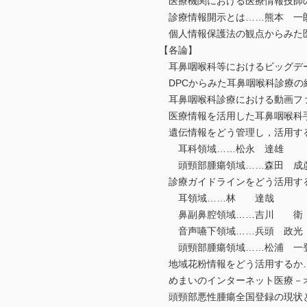
医療機関における医療情報技師
診療情報開示とは……熊本 一
個人情報保護法の観点からみた
【各論】
耳鼻咽喉科等におけるビッグデー
DPCからみた耳鼻咽喉科診療
耳鼻咽喉科診療における動画フ
医療情報を活用した耳鼻咽喉科
遺伝情報をどう管理し，活用す
耳科領域……松永 達雄
頭頸部腫瘍領域……森田 成
診療ガイドラインをどう活用す
耳領域……林 達哉
鼻副鼻腔領域……吉川 衛
音声嚥下領域……兵頭 政光
頭頸部腫瘍領域……松浦 一
地域花粉情報をどう活用するか
めまいのインターネット医療－オ
頭頸部悪性腫瘍全国登録の現状