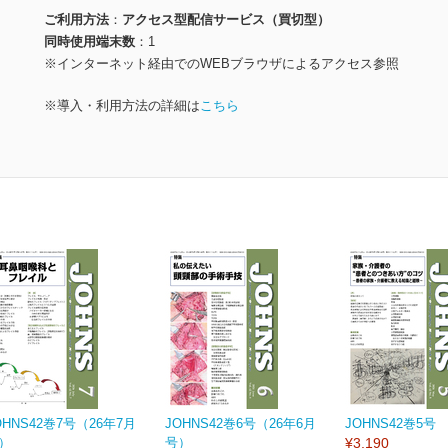
ご利用方法
アクセス型配信サービス（買切型）
同時使用端末数
1
※インターネット経由でのWEBブラウザによるアクセス参照
※導入・利用方法の詳細は
こちら
OHNS42巻7号（26年7月
JOHNS42巻6号（26年6月
JOHNS42巻5号
）
号）
¥3,190