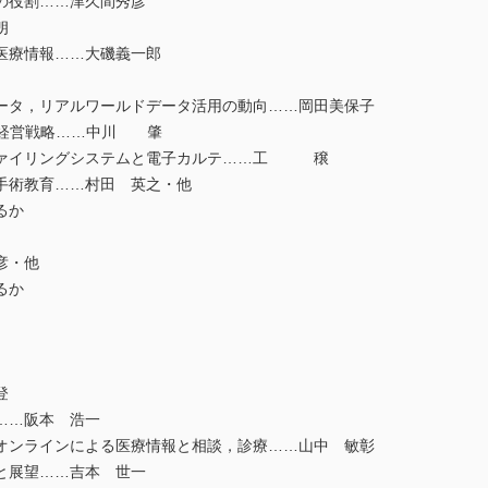
の役割……津久間秀彦
朗
医療情報……大磯義一郎
タ，リアルワールドデータ活用の動向……岡田美保子
の経営戦略……中川 肇
ァイリングシステムと電子カルテ……工 穣
手術教育……村田 英之・他
るか
彦・他
るか
登
……阪本 浩一
ンラインによる医療情報と相談，診療……山中 敏彰
と展望……吉本 世一