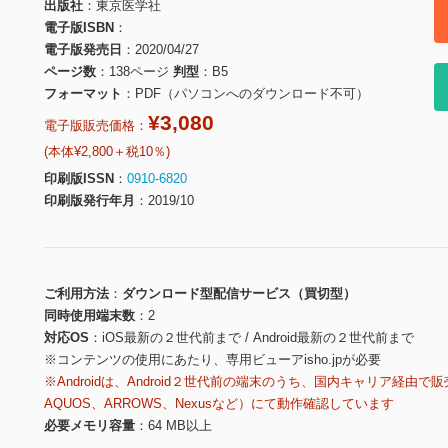
出版社
東京医学社
電子版ISBN
電子版発売日
2020/04/27
ページ数
138ページ
判型
B5
フォーマット
PDF（パソコンへのダウンロード不可）
¥3,080
電子版販売価格：
(本体¥2,800＋税10％)
印刷版ISSN
0910-6820
印刷版発行年月
2019/10
ご利用方法
ダウンロード型配信サービス（買切型）
同時使用端末数
2
対応OS
iOS最新の２世代前まで / Android最新の２世代前まで
※コンテンツの使用にあたり、専用ビューアisho.jpが必要
※Androidは、Android２世代前の端末のうち、国内キャリア経由で販
AQUOS、ARROWS、Nexusなど）にて動作確認しています
必要メモリ容量
64 MB以上