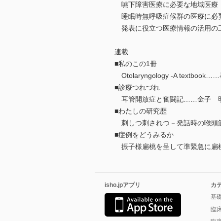
嚥下障害医療に必要な地域医療・
睡眠時無呼吸症候群の医療に必
発表に役立つ医療情報の活用の
連載
■私のこの1冊
Otolaryngology -A textboo
■診療つれづれ
耳管開放症と奮闘記……金子 
■わたしの研究歴
刺しつ刺されつ－発話時の喉頭
■症例をどうみるか
振子様扁桃を呈して準緊急に扁
isho.jpアプリ
カ
基
臨