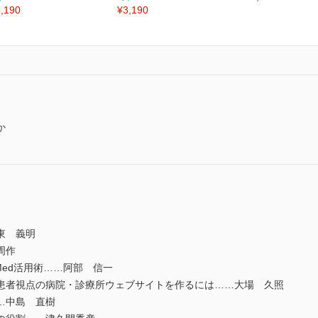
,190
¥3,190
か
東 義明
周作
ed活用術……阿部 信一
者視点の病院・診療所ウェブサイトを作るには……大場 久照
…中島 直樹