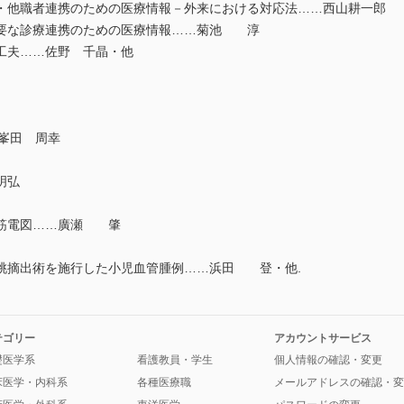
他職者連携のための医療情報－外来における対応法……西山耕一郎
要な診療連携のための医療情報……菊池 淳
工夫……佐野 千晶・他
k……峯田 周幸
明弘
筋電図……廣瀬 肇
桃摘出術を施行した小児血管腫例……浜田 登・他.
テゴリー
アカウントサービス
礎医学系
看護教員・学生
個人情報の確認・変更
床医学・内科系
各種医療職
メールアドレスの確認・変