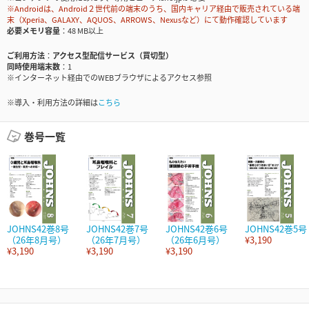
※Androidは、Android２世代前の端末のうち、国内キャリア経由で販売されている端
末（Xperia、GALAXY、AQUOS、ARROWS、Nexusなど）にて動作確認しています
必要メモリ容量
48 MB以上
ご利用方法
アクセス型配信サービス（買切型）
同時使用端末数
1
※インターネット経由でのWEBブラウザによるアクセス参照
※導入・利用方法の詳細は
こちら
巻号一覧
JOHNS42巻8号
JOHNS42巻7号
JOHNS42巻6号
JOHNS42巻5号
（26年8月号）
（26年7月号）
（26年6月号）
¥3,190
¥3,190
¥3,190
¥3,190