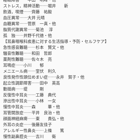
ストレス，精神活動……堀井 新
飲酒，喫煙……齊藤 祐毅
血圧異常……大井 元晴
血糖異常……菅原 一真・他
脂質代謝異常……菊池 淳
孤 独……井野千代徳・他
【耳鼻咽喉科疾患に対する生活指導・予防・セルフケア】
急性感音難聴……杉本 賢文・他
騒音性難聴……和田 哲郎
薬剤性難聴……佐々木 亮
耳鳴症……小川 郁
メニエール病……室伏 利久
良性発作性頭位めまい症……永井 賀子・他
起立性調節障害……田中 英高
動揺病……堤 剛
反復性中耳炎……工藤 典代
滲出性中耳炎……小林 一女
慢性中耳炎……森 華・他
耳管開放症……平井 良治・他
顔面神経麻痺……東 貴弘・他
外耳の炎症……後藤友佳子
アレルギー性鼻炎……上條 篤
慢性副鼻腔炎……吉川 衛