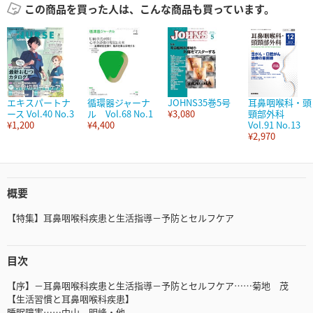
この商品を買った人は、こんな商品も買っています。
エキスパートナ
循環器ジャーナ
JOHNS35巻5号
耳鼻咽喉科・頭
ース Vol.40 No.3
ル Vol.68 No.1
¥3,080
頸部外科
¥1,200
¥4,400
Vol.91 No.13
¥2,970
概要
【特集】耳鼻咽喉科疾患と生活指導－予防とセルフケア
目次
【序】－耳鼻咽喉科疾患と生活指導－予防とセルフケア……菊地 茂
【生活習慣と耳鼻咽喉科疾患】
睡眠障害……中山 明峰・他