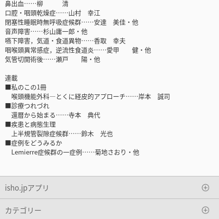
鼻出血……柳 清
口腔・咽頭乾燥症……山村 幸江
閉塞性睡眠時無呼吸症候群……安達 美佳・他
音声障害……杉山庸一郎・他
嚥下障害，気道・食道異物……香取 幸夫
咽喉頭異常感症，逆流性食道炎……愛甲 健・他
気管切開術後……瀬戸 陽・他
連載
■私のこの1冊
喉頭機能外科―とくに経皮的アプローチ……岸本 誠司
■診療つれづれ
還暦から始まる……寺本 典代
■疾患と病態生理
上半規管裂隙症候群……鈴木 光也
■症例をどうみるか
Lemierre症候群の一症例……菊地さおり・他
isho.jpアプリ
カテゴリー