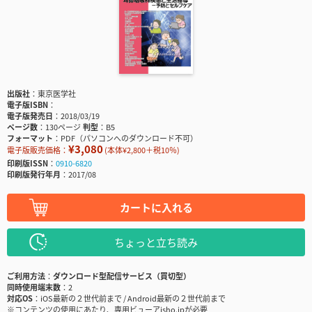
出版社
東京医学社
電子版ISBN
電子版発売日
2018/03/19
ページ数
130ページ
判型
B5
フォーマット
PDF（パソコンへのダウンロード不可）
¥3,080
電子版販売価格：
(本体¥2,800＋税10％)
印刷版ISSN
0910-6820
印刷版発行年月
2017/08
カートに入れる
ちょっと立ち読み
ご利用方法
ダウンロード型配信サービス（買切型）
同時使用端末数
2
対応OS
iOS最新の２世代前まで / Android最新の２世代前まで
※コンテンツの使用にあたり、専用ビューアisho.jpが必要