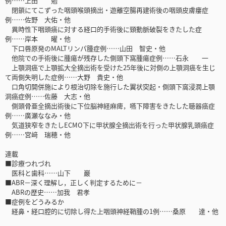
例……上田 勉
閉鎖にてこずった咽頭喉頭摘出・遊離空腸再建術後の咽頭皮膚瘻症
例……佐野 大佑・他
異時性下咽頭癌に対する経口的手術後に頸動脈破裂をきたした症
例……岸本 曜・他
下口唇原発のMALTリンパ腫症例……山田 智史・他
他院での手術後に腫瘍が残存した側頭下窩腫瘍症例……石永 一
上顎洞癌で上顎拡大全摘出術を受けた25年後に対側の上顎洞癌を生じ
て両側失明した症例……大野 貴史・他
口角切開併施により根治切除を施行した翼状突起・側頭下窩浸潤上顎
洞癌症例……佐藤 大志・他
側頭骨亜全摘出術後に下位脳神経麻痺，嚥下障害をきたした聴器癌症
例……廣瀬ななみ・他
気道狭窄をきたしECMO下に甲状腺全摘出術を行った甲状腺乳頭癌症
例……宮﨑 瑞穂・他
連載
■診療つれづれ
医科と歯科……山下 巌
■ABR－深く理解し，正しく判定するために－
ABRの歴史……加我 君孝
■症例をどうみるか
経鼻・経口腔的に切除し得た上咽頭神経鞘腫の1例……桑原 達・他