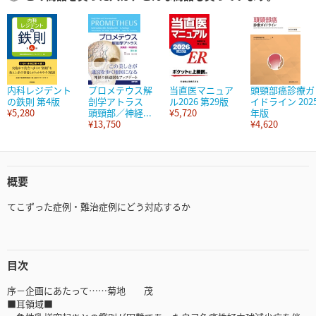
内科レジデント
プロメテウス解
当直医マニュア
頭頸部癌診療ガ
の鉄則 第4版
剖学アトラス
ル2026 第29版
イドライン 202
¥5,280
頭頸部／神経...
¥5,720
年版
¥13,750
¥4,620
概要
てこずった症例・難治症例にどう対応するか
目次
序－企画にあたって……菊地 茂
■耳領域■