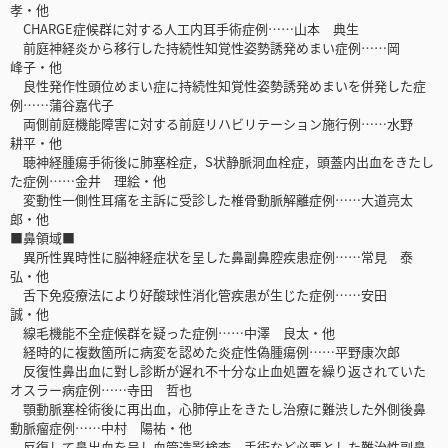
孝・他
CHARGE症候群に対する人工内耳手術症例……山本 典生
前庭神経炎から移行した持続性知覚性姿勢誘発めまい症例……岡
峰子・他
良性発作性頭位めまい症に持続性知覚性姿勢誘発めまいを併発した症
例……蒲谷嘉代子
両側前庭機能障害に対する前庭リハビリテーション施行例……水野
耕平・他
聴神経腫瘍手術後に肺塞栓症，S状静脈洞血栓症，頭蓋内出血をきたし
た症例……金井 理絵・他
変動性一側性耳痛を主訴に受診した椎骨動脈解離症例……大道亮太
郎・他
■鼻領域■
異所性異時性に脳神経症状を呈した鼻副鼻腔疾患症例……常見 泰
弘・他
舌下免疫療法により好酸球性消化管疾患が生じた症例……安田
誠・他
線毛機能不全症候群を疑った症例……中澤 良太・他
経時的に複数箇所に病変を認めた炎症性偽腫瘍例……平野康次郎
反復性鼻出血に對し診断が遅れ不十分な止血処置を繰り返されていた
オスラー病症例……寺田 哲也
顎動脈塞栓術後に再出血，心肺停止をきたし治療に難渋した外側後鼻
動脈瘤症例……中村 陽祐・他
反復して鼻出血を呈し血管造影検査，手術など必要とした難治性副鼻