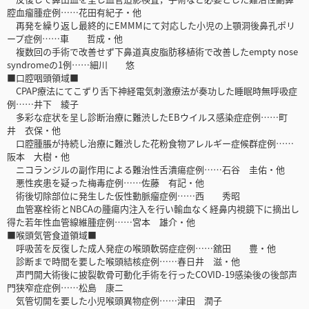
腔血瘤腫症例……花田有紀子・他
再発を繰り返し最終的にEMMMにて対応した小児の上顎洞後鼻孔ポリ
ープ症例……車 哲成・他
複数回の手術で改善せず下鼻道真皮脂肪移植術で改善したempty nose
syndromeの1例……細川 悠
■口腔咽頭領域■
CPAP療法にてこずり舌下神経電気刺激療法が奏功した睡眠時無呼吸症
例……井下 綾子
多彩な症状を呈し診断治療に難渋したEBウイルス感染症症例……町
井 衣保・他
口腔腫脹が持続し治療に難渋した花粉食物アレルギー症候群症例……
阪本 大樹・他
ニコランジルの副作用による難治性舌潰瘍症例……石谷 圭佑・他
悪性疾患を疑った梅毒症例……佐藤 有記・他
術後切除部位に発生した仮性動脈瘤症例……西 秀昭
血管塞栓術とNBCAの腫瘍内注入を行い輸血なく経鼻内視鏡下に摘出し
得た若年性血管線維腫症例……宮本 雄介・他
■喉頭気管食道領域■
呼吸苦を反復した成人発症の喉頭軟弱症症例……舘田 豊・他
診断まで時間を要した喉頭結核症例……春日井 滋・他
声門開大術後に披裂軟骨可動化手術を行ったCOVID-19感染後の後部声
門狭窄症症例……松島 康二
気管切開を要した小児喉頭異物症例……津田 潤子