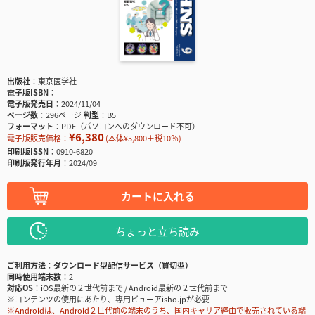
出版社
東京医学社
電子版ISBN
電子版発売日
2024/11/04
ページ数
296ページ
判型
B5
フォーマット
PDF（パソコンへのダウンロード不可）
¥6,380
電子版販売価格：
(本体¥5,800＋税10％)
印刷版ISSN
0910-6820
印刷版発行年月
2024/09
カートに入れる
ちょっと立ち読み
ご利用方法
ダウンロード型配信サービス（買切型）
同時使用端末数
2
対応OS
iOS最新の２世代前まで / Android最新の２世代前まで
※コンテンツの使用にあたり、専用ビューアisho.jpが必要
※Androidは、Android２世代前の端末のうち、国内キャリア経由で販売されている端