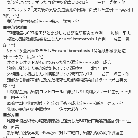
気道管理にてこずった再発性多発軟骨炎の1例……宇野 光祐・他
®
プロボックス
抜去後の気管食道瘻孔の閉鎖に難渋した症例……真栄田
裕行・他
難治性慢性咳嗽症例……鈴木 猛司・他
■頸部領域■
下咽頭癌のCRT後再発と誤診した結節性筋膜炎の症例……加納 里志
複数の頸部動脈破裂を生じたneurofibromatosis-1症例……成田 憲
彦・他
術中に多量出血をきたしたneurofibromatosis-1関連頸部静脈瘤症
例……永野 広海・他
オクトレオチドが有用であった乳び漏症例……大脇 成広
治療に難渋した頸部郭清後のリンパ漏症例……北野 睦三
外切開にて摘出した小児頸部リンパ管奇形の1例……岩元 翔吾・他
頸部から胸部背部に及んだ壊死性軟部組織感染症症例……米山英次
郎・他
甲状腺全摘出術前コントロールに難渋した甲状腺クリーゼ症例……伊
東 明子・他
原発性副甲状腺機能亢進症の手術不成功症例……渡辺 健太・他
乳児の頸部神経芽腫症例……佐々木彩花・他
■がん■
喉頭全摘出術後の咽頭瘻閉鎖に難渋したBRT後再発喉頭癌症例……工
藤 直美
放射線治療後再発下咽頭癌に対して経口手術施行後の創部潰瘍症