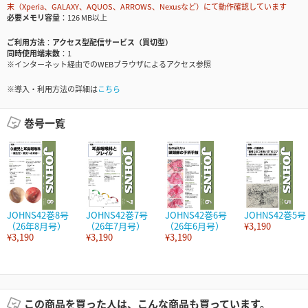
末（Xperia、GALAXY、AQUOS、ARROWS、Nexusなど）にて動作確認しています
必要メモリ容量
126 MB以上
ご利用方法
アクセス型配信サービス（買切型）
同時使用端末数
1
※インターネット経由でのWEBブラウザによるアクセス参照
※導入・利用方法の詳細は
こちら
巻号一覧
JOHNS42巻8号
JOHNS42巻7号
JOHNS42巻6号
JOHNS42巻5号
（26年8月号）
（26年7月号）
（26年6月号）
¥3,190
¥3,190
¥3,190
¥3,190
この商品を買った人は、こんな商品も買っています。