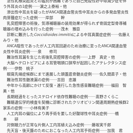
急性乳様突起炎との鑑別が困難であった自己免疫性好中球減少症を伴
う外耳炎の1症例……濵之上泰裕・他
滲出性中耳炎を疑ったがANCA関連血管炎性中耳炎からの多発血管炎性
肉芽腫症だった症例……岸部 幹
乳突腔障害の術後，気導補聴器の装用効果が得られず骨固定型骨導補
聴器の埋め込みを行った症例……茂木 雅臣
診断に難渋した
Coccidioides immitis
による中耳真菌症症例……佐藤え
みり・他
ANCA陰性であったが人工内耳回避のため治療に至ったANCA関連血管
炎性中耳炎症例……泉 修司
難治性耳漏を生じた術後乳突腔障害の症例……上野 真史・他
大脳ヘテロトピアによる耳管咽頭口狭窄が起因したアテレクタシス症
例……伊勢 桃子
眼窩先端症候群にまで進展した頭蓋底骨髄炎症例……佐久間直子・他
難治性耳性髄液漏の症例……吉田 忠雄
中年から高齢にかけて反復・進行した急性感音難聴症例……福田 智
美・他
長期経過をとったステロイド依存性難聴の症例……髙野さくらこ
難聴遺伝学的検査を契機に診断されたクリオピリン関連周期熱症候群2
家系の症例……小林有美子
人工内耳の偏位により再手術を要した好酸球性中耳炎症例……橋
本 研
対側聴力が正常な片側人工内耳植え込み症例……藤坂実千郎
先天盲・後天聾のためにおこなった人工内耳手術症例……加我 君