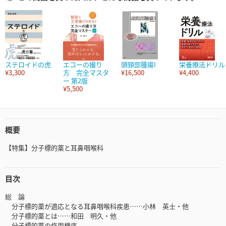
ステロイドの虎
エコーの撮り
頭頸部腫瘍I
栄養療法ドリル
¥3,300
方 完全マスタ
¥16,500
¥4,400
ー 第2版
¥5,500
概要
【特集】分子標的薬と耳鼻咽喉科
目次
総 論
分子標的薬が適応となる耳鼻咽喉科疾患……小林 英士・他
分子標的薬とは……和田 明久・他
分子標的薬の作用機序