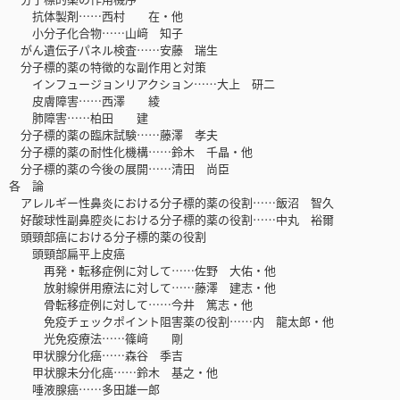
抗体製剤……西村 在・他
小分子化合物……山﨑 知子
がん遺伝子パネル検査……安藤 瑞生
分子標的薬の特徴的な副作用と対策
インフュージョンリアクション……大上 研二
皮膚障害……西澤 綾
肺障害……柏田 建
分子標的薬の臨床試験……藤澤 孝夫
分子標的薬の耐性化機構……鈴木 千晶・他
分子標的薬の今後の展開……清田 尚臣
各 論
アレルギー性鼻炎における分子標的薬の役割……飯沼 智久
好酸球性副鼻腔炎における分子標的薬の役割……中丸 裕爾
頭頸部癌における分子標的薬の役割
頭頸部扁平上皮癌
再発・転移症例に対して……佐野 大佑・他
放射線併用療法に対して……藤澤 建志・他
骨転移症例に対して……今井 篤志・他
免疫チェックポイント阻害薬の役割……内 龍太郎・他
光免疫療法……篠﨑 剛
甲状腺分化癌……森谷 季吉
甲状腺未分化癌……鈴木 基之・他
唾液腺癌……多田雄一郎