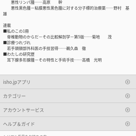
悪性リンパ腫……高原 幹
悪性黒色腫－粘膜悪性黒色腫に対する分子標的治療薬……野村 基
雄
連載
■私のこの1冊
脊椎動物のからだ－その比較解剖学－第5版……菊地 茂
■診療つれづれ
若手頭頸部外科医の手技習得……鵜久森 徹
■わたしの研究歴
耳下腺多形腺腫－その特性と手術手技……高橋 光明
isho.jpアプリ
カテゴリー
アカウントサービス
ヘルプ＆ガイド