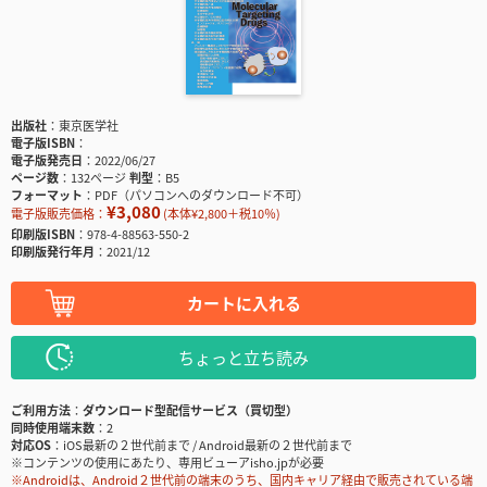
出版社
東京医学社
電子版ISBN
電子版発売日
2022/06/27
ページ数
132ページ
判型
B5
フォーマット
PDF（パソコンへのダウンロード不可）
¥3,080
電子版販売価格：
(本体¥2,800＋税10％)
印刷版ISBN
978-4-88563-550-2
印刷版発行年月
2021/12
カートに入れる
ちょっと立ち読み
ご利用方法
ダウンロード型配信サービス（買切型）
同時使用端末数
2
対応OS
iOS最新の２世代前まで / Android最新の２世代前まで
※コンテンツの使用にあたり、専用ビューアisho.jpが必要
※Androidは、Android２世代前の端末のうち、国内キャリア経由で販売されている端