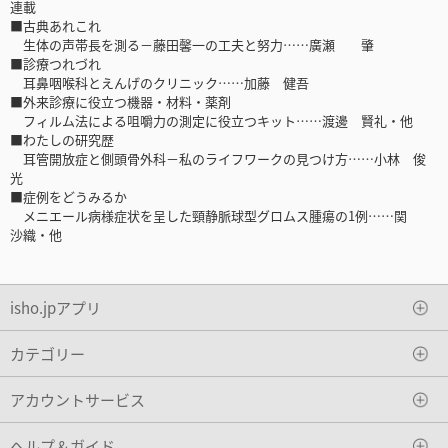
連載
■古典あれこれ
生体の声帯長を測る－藤田馨一の工夫と努力……廣瀬 肇
■診療つれづれ
耳鼻咽喉科とえんげのクリニック……加藤 健吾
■外来診療に役立つ機器・材料・薬剤
フィルム法による咀嚼力の測定に役立つキット……渡邊 賢礼・他
■わたしの研究歴
耳管開放症と側頭骨外科－私のライフワークの見つけ方……小林 俊
光
■症例をどうみるか
メニエール病様症状を呈した頸静脈球型グロムス腫瘍の1例……関
沙織・他
isho.jpアプリ
カテゴリー
アカウントサービス
ヘルプ＆ガイド