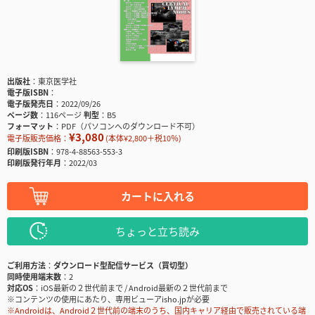
出版社
東京医学社
電子版ISBN
電子版発売日
2022/09/26
ページ数
116ページ
判型
B5
フォーマット
PDF（パソコンへのダウンロード不可）
¥3,080
電子版販売価格：
(本体¥2,800＋税10％)
印刷版ISBN
978-4-88563-553-3
印刷版発行年月
2022/03
カートに入れる
ちょっと立ち読み
ご利用方法
ダウンロード型配信サービス（買切型）
同時使用端末数
2
対応OS
iOS最新の２世代前まで / Android最新の２世代前まで
※コンテンツの使用にあたり、専用ビューアisho.jpが必要
※Androidは、Android２世代前の端末のうち、国内キャリア経由で販売されている端