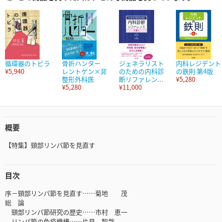
循環器のトビラ
骨折ハンター
ジェネラリスト
内科レジデント
¥5,940
レントゲン×非
のための内科診
の鉄則 第4版
整形外科医
断リファレン...
¥5,280
¥5,280
¥11,000
概要
【特集】頸部リンパ節を見直す
目次
序－頸部リンパ節を見直す……菊地 茂
総 論
頸部リンパ節研究の歴史……市村 恵一
リンパ節の免疫機構……片貝 智哉