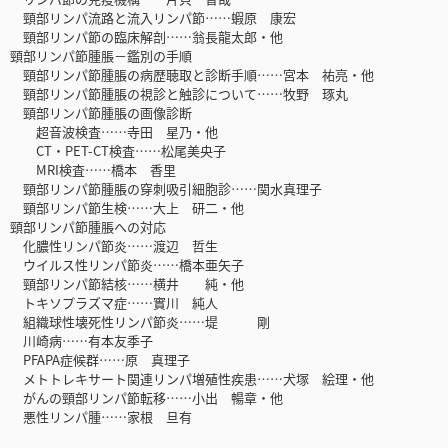
頸部リンパ流路と流入リンパ節……蝦原 康宏
頸部リンパ節の臨床解剖……翁長龍太郎・他
頸部リンパ節腫脹－鑑別の手順
頸部リンパ節腫脹の病歴聴取と診断手順……宮本 祐亮・他
頸部リンパ節腫脹の視診と触診について……牧野 琢丸
頸部リンパ節腫脹の画像診断
超音波検査……寺田 星乃・他
CT・PET-CT検査……松尾美央子
MRI検査……橋本 香里
頸部リンパ節腫脹の穿刺吸引細胞診……関水真理子
頸部リンパ節生検……大上 研二・他
頸部リンパ節腫脹への対応
化膿性リンパ節炎……渡辺 哲生
ウイルス性リンパ節炎……橋本亜矢子
頸部リンパ節結核……横井 純・他
トキソプラズマ症……實川 純人
組織球性壊死性リンパ節炎……堤 剛
川崎病……有本友季子
PFAPA症候群……原 真理子
メトトレキサート関連リンパ増殖性疾患……犬塚 絵理・他
がんの頸部リンパ節転移……小出 暢章・他
悪性リンパ腫……家根 旦有