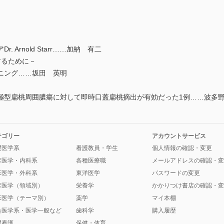
Arnold Starr……加納 有二
するために－
ニング……坂田 英明
型扁桃周囲膿瘍に対して即時口蓋扁桃摘出が有効だった1例……波多
テゴリー
アカウントサービス
礎医学系
看護教員・学生
個人情報の確認・変更
床医学・内科系
各種医療職
メールアドレスの確認・変
床医学・外科系
東洋医学
パスワードの変更
床医学（領域別）
栄養学
かかりつけ書店の確認・変
床医学（テーマ別）
薬学
マイ本棚
会医学系・医学一般など
歯科学
購入履歴
礎看護
保健・体育