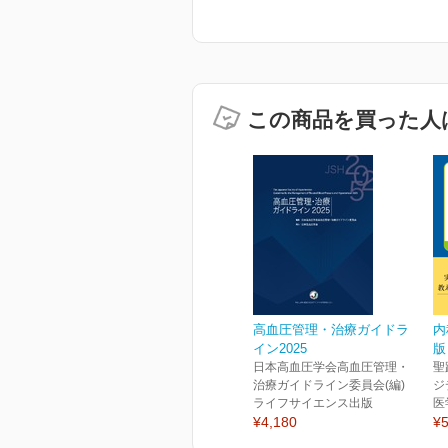
この商品を買った人
高血圧管理・治療ガイドラ
内
イン2025
版
日本高血圧学会高血圧管理・
聖
治療ガイドライン委員会(編)
ジ
ライフサイエンス出版
医
¥4,180
¥5