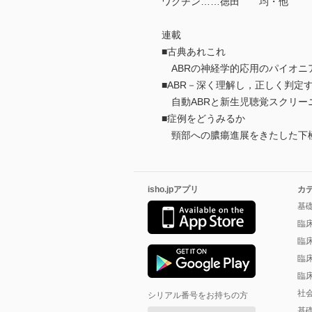
ワクチン……徳田 均・他
連載
■古典あれこれ
ABRの神経学的応用のパイオニアDr. 
■ABR－深く理解し，正しく判定
自動ABRと新生児聴覚スクリー
■症例をどうみるか
頸部への膿瘍進展をきたした下極
isho.jpアプリ
カ
基
臨
臨
臨
臨
社
シリアル番号をお持ちの方
基