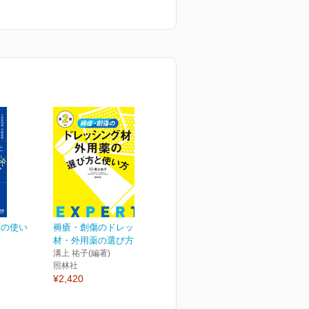
薬の使い
褥瘡・創傷のドレッシング
材・外用薬の選び方と使...
溝上 祐子(編著)
照林社
¥2,420