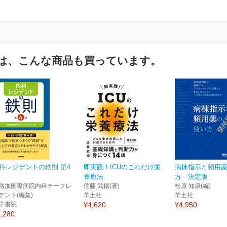
は、こんな商品も買っています。
科レジデントの鉄則 第4
即実践！ICUのこれだけ栄
病棟指示と頻用
養療法
方 決定版
路加国際病院内科チーフレ
佐藤 武揚(著)
松原 知康(編)
デント(編集)
羊土社
羊土社
学書院
¥4,620
¥4,950
,280