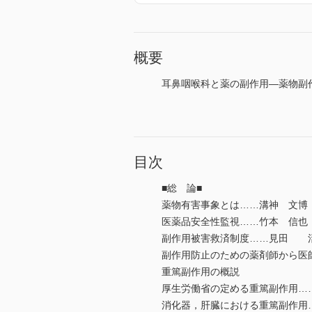
概要
耳鼻咽喉科と薬の副作用―薬物副
目次
■総 論■
薬物有害事象とは……溝神 文博
医薬品安全性監視……竹本 信也
副作用被害救済制度……見田 
副作用防止のための薬剤師から医
重篤副作用の概説
厚生労働省の定める重篤副作用…
消化器，肝臓における重篤副作用