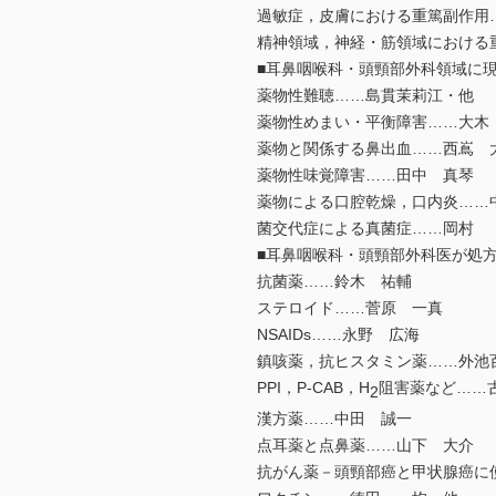
過敏症，皮膚における重篤副作用
精神領域，神経・筋領域における
■耳鼻咽喉科・頭頸部外科領域に現
薬物性難聴……島貫茉莉江・他
薬物性めまい・平衡障害……大木
薬物と関係する鼻出血……西嶌 
薬物性味覚障害……田中 真琴
薬物による口腔乾燥，口内炎……
菌交代症による真菌症……岡村
■耳鼻咽喉科・頭頸部外科医が処
抗菌薬……鈴木 祐輔
ステロイド……菅原 一真
NSAIDs……永野 広海
鎮咳薬，抗ヒスタミン薬……外池
PPI，P-CAB，H
阻害薬など……
2
漢方薬……中田 誠一
点耳薬と点鼻薬……山下 大介
抗がん薬－頭頸部癌と甲状腺癌に