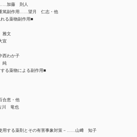
……加藤 則人
重篤副作用……望月 仁志・他
れる薬物副作用■
 雅文
大宣
中西わか子
 純
方する薬物による副作用■
百合恵・他
古川 竜也
使用する薬剤とその有害事象対策－……山﨑 知子