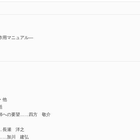
作用マニュアル―
・他
活
師への要望……四方 敬介
…長瀬 洋之
……加川 建弘