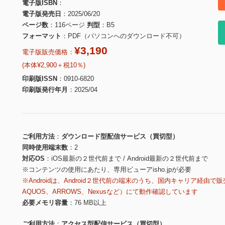
電子版ISBN
電子版発売日
2025/06/20
ページ数
116ページ
判型
B5
フォーマット
PDF（パソコンへのダウンロード不可）
¥3,190
電子版販売価格：
(本体¥2,900＋税10％)
印刷版ISSN
0910-6820
印刷版発行年月
2025/04
ご利用方法
ダウンロード型配信サービス（買切型）
同時使用端末数
2
対応OS
iOS最新の２世代前まで / Android最新の２世代前まで
※コンテンツの使用にあたり、専用ビューアisho.jpが必要
※Androidは、Android２世代前の端末のうち、国内キャリア経由で販
AQUOS、ARROWS、Nexusなど）にて動作確認しています
必要メモリ容量
76 MB以上
ご利用方法
アクセス型配信サービス（買切型）