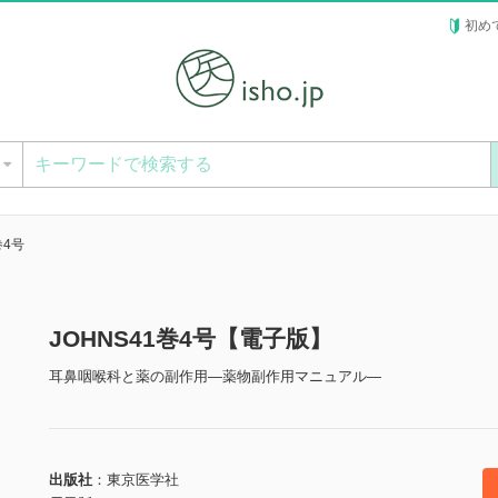
初め
ー
巻4号
JOHNS41巻4号【電子版】
耳鼻咽喉科と薬の副作用―薬物副作用マニュアル―
出版社
東京医学社