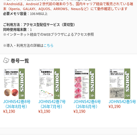
※Androidは、Android２世代前の端末のうち、国内キャリア経由で販売されている端
末（Xperia、GALAXY、AQUOS、ARROWS、Nexusなど）にて動作確認しています
必要メモリ容量
106 MB以上
ご利用方法
アクセス型配信サービス（買切型）
同時使用端末数
1
※インターネット経由でのWEBブラウザによるアクセス参照
※導入・利用方法の詳細は
こちら
巻号一覧
JOHNS42巻8号
JOHNS42巻7号
JOHNS42巻6号
JOHNS42巻5号
（26年8月号）
（26年7月号）
（26年6月号）
¥3,190
¥3,190
¥3,190
¥3,190