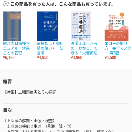
この商品を買った人は、こんな商品も買っています。
総合内科病棟マ
病棟指示と頻用
医師１年目から
エコーの撮り
ニュアル 疾患
薬の使い方 決
の わかる、で
方 完全マスタ
ごとの管理
定版
きる！栄養療法
ー 第2版
¥6,160
¥4,950
¥3,960
¥5,500
概要
【特集】上咽頭疾患とその周辺
目次
【上咽頭の解剖・画像・検査】
上咽頭の機能と生理 (黒瀬 誠・他)
上咽頭における細菌とウイルスの増殖過程 (熊井 琢美・他)