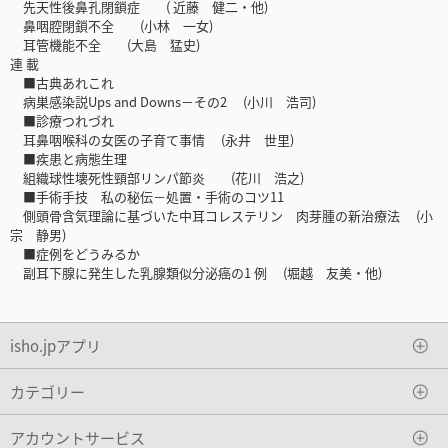
先天性後鼻孔閉鎖症 ( 近藤 健二・他)
鼻咽腔閉鎖不全 (小林 一女)
耳管機能不全 (大島 猛史)
連 載
■古典あれこれ
病巣感染説Ups and Downs－その2 (小川 浩司)
■診療つれづれ
耳鼻咽喉科の女医の子育て事情 (永井 世里)
■疾患と病態生理
組織球性壊死性頸部リンパ節炎 (花川 浩之)
■手術手技 私の秘伝－処置・手術のコツ11
側頭骨含気理論に基づいた中耳コレステリン 肉芽腫の新治療法 (小
宗 静男)
■症例をどうみるか
副耳下腺に発生した乳腺類似分泌癌の1 例 (堀越 友美・他)
isho.jpアプリ
カテゴリー
アカウントサービス