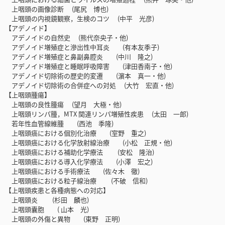
上咽頭の画像診断 (尾尻 博也)
上咽頭の内視鏡観察，生検のコツ (中平 光彦)
【アデノイド】
アデノイドの自然史 (熊代奈央子・他)
アデノイド増殖症と滲出性中耳炎 (有本友季子)
アデノイド増殖症と鼻副鼻腔炎 (中川 隆之)
アデノイド増殖症と睡眠呼吸障害 (津田香南子・他)
アデノイド切除術の歴史的変遷 (濵本 真一・他)
アデノイド切除術の合併症への対処 (大竹 宏直・他)
【上咽頭腫瘍】
上咽頭の良性腫瘍 (望月 大極・他)
上咽頭リンパ腫，MTX 関連リンパ増殖性疾患 (太田 一郎)
若年性血管線維腫 (西池 季隆)
上咽頭癌における個別化治療 (室野 重之)
上咽頭癌における化学放射線治療 (小松 正規・他)
上咽頭癌における補助化学療法 (安松 隆治)
上咽頭癌における導入化学療法 (小澤 宏之)
上咽頭癌における手術療法 (佐々木 徹)
上咽頭癌における粒子線治療 (不破 信和)
【上咽頭疾患と各種病態への対応】
上咽頭炎 (杉田 麟也)
上咽頭囊胞 ( 山本 光)
上咽頭の外傷と異物 (東野 正明)