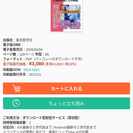
出版社
東京医学社
電子版ISBN
電子版発売日
2018/06/04
ページ数
120ページ
判型
B5
フォーマット
PDF（パソコンへのダウンロード不可）
¥3,080
電子版販売価格：
(本体¥2,800＋税10％)
印刷版ISSN
0910-6820
印刷版発行年月
2017/11
カートに入れる
ちょっと立ち読み
ご利用方法
ダウンロード型配信サービス（買切型）
同時使用端末数
2
対応OS
iOS最新の２世代前まで / Android最新の２世代前まで
※コンテンツの使用にあたり、専用ビューアisho.jpが必要