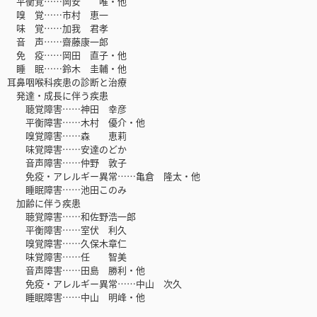
平衡覚……岡安 唯・他
嗅 覚……市村 恵一
味 覚……加我 君孝
音 声……齋藤康一郎
免 疫……岡田 直子・他
睡 眠……鈴木 圭輔・他
耳鼻咽喉科疾患の診断と治療
発達・成長に伴う疾患
聴覚障害……神田 幸彦
平衡障害……木村 優介・他
嗅覚障害……森 恵莉
味覚障害……安達のどか
音声障害……仲野 敦子
免疫・アレルギー異常……亀倉 隆太・他
睡眠障害……池田このみ
加齢に伴う疾患
聴覚障害……和佐野浩一郎
平衡障害……室伏 利久
嗅覚障害……久保木章仁
味覚障害……任 智美
音声障害……田島 勝利・他
免疫・アレルギー異常……中山 次久
睡眠障害……中山 明峰・他