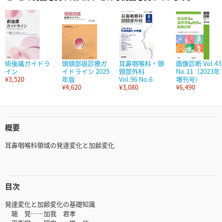
術後痛ガイドラ
頭頸部癌診療ガ
耳鼻咽喉科・頭
画像診断 Vol.43
イン
イドライン 2025
頸部外科
No.11（2023年
¥3,520
年版
Vol.96 No.6
増刊号）
¥4,620
¥3,080
¥6,490
概要
耳鼻咽喉科領域の発達変化と加齢変化
目次
発達変化と加齢変化の基礎知識
聴 覚……加我 君孝