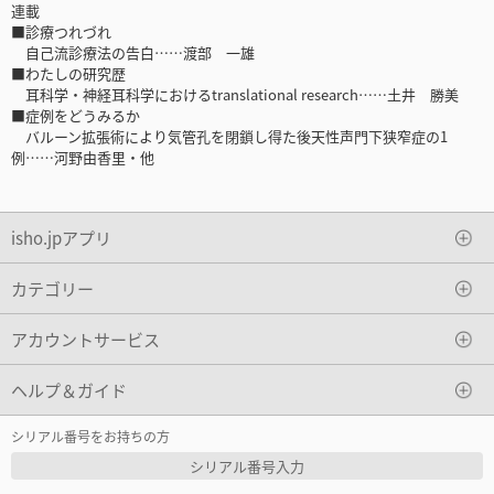
連載
■診療つれづれ
自己流診療法の告白……渡部 一雄
■わたしの研究歴
耳科学・神経耳科学におけるtranslational research……土井 勝美
■症例をどうみるか
バルーン拡張術により気管孔を閉鎖し得た後天性声門下狭窄症の1
例……河野由香里・他
isho.jpアプリ
カテゴリー
アカウントサービス
ヘルプ＆ガイド
シリアル番号をお持ちの方
シリアル番号入力