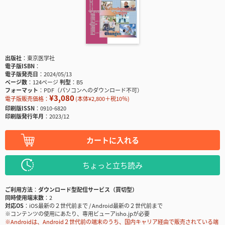
出版社
東京医学社
電子版ISBN
電子版発売日
2024/05/13
ページ数
124ページ
判型
B5
フォーマット
PDF（パソコンへのダウンロード不可）
¥3,080
電子版販売価格：
(本体¥2,800＋税10％)
印刷版ISSN
0910-6820
印刷版発行年月
2023/12
カートに入れる
ちょっと立ち読み
ご利用方法
ダウンロード型配信サービス（買切型）
同時使用端末数
2
対応OS
iOS最新の２世代前まで / Android最新の２世代前まで
※コンテンツの使用にあたり、専用ビューアisho.jpが必要
※Androidは、Android２世代前の端末のうち、国内キャリア経由で販売されている端