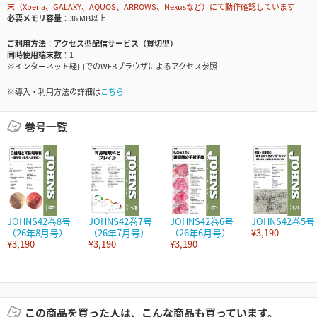
末（Xperia、GALAXY、AQUOS、ARROWS、Nexusなど）にて動作確認しています
必要メモリ容量
36 MB以上
ご利用方法
アクセス型配信サービス（買切型）
同時使用端末数
1
※インターネット経由でのWEBブラウザによるアクセス参照
※導入・利用方法の詳細は
こちら
巻号一覧
JOHNS42巻8号
JOHNS42巻7号
JOHNS42巻6号
JOHNS42巻5号
（26年8月号）
（26年7月号）
（26年6月号）
¥3,190
¥3,190
¥3,190
¥3,190
この商品を買った人は、こんな商品も買っています。