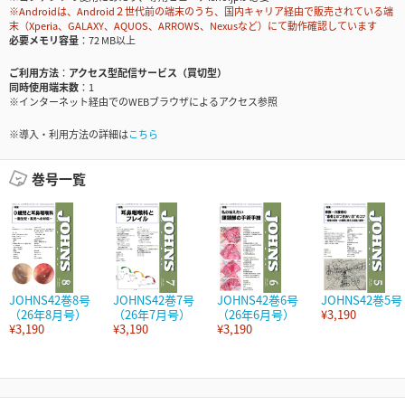
※Androidは、Android２世代前の端末のうち、国内キャリア経由で販売されている端
末（Xperia、GALAXY、AQUOS、ARROWS、Nexusなど）にて動作確認しています
必要メモリ容量
72 MB以上
ご利用方法
アクセス型配信サービス（買切型）
同時使用端末数
1
※インターネット経由でのWEBブラウザによるアクセス参照
※導入・利用方法の詳細は
こちら
巻号一覧
JOHNS42巻8号
JOHNS42巻7号
JOHNS42巻6号
JOHNS42巻5号
（26年8月号）
（26年7月号）
（26年6月号）
¥3,190
¥3,190
¥3,190
¥3,190