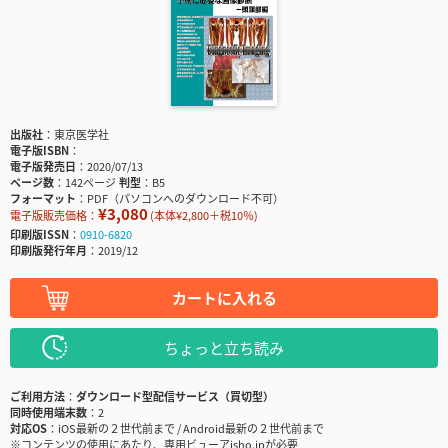
出版社
東京医学社
電子版ISBN
電子版発売日
2020/07/13
ページ数
142ページ
判型
B5
フォーマット
PDF（パソコンへのダウンロード不可）
¥3,080
電子版販売価格：
(本体¥2,800＋税10％)
印刷版ISSN
0910-6820
印刷版発行年月
2019/12
カートに入れる
ちょっと立ち読み
ご利用方法
ダウンロード型配信サービス（買切型）
同時使用端末数
2
対応OS
iOS最新の２世代前まで / Android最新の２世代前まで
※コンテンツの使用にあたり、専用ビューアisho.jpが必要