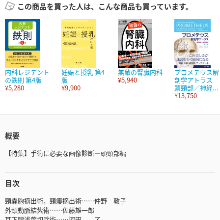
この商品を買った人は、こんな商品も買っています。
内科レジデント
妊娠と授乳 第4
無敵の腎臓内科
プロメテウス解
の鉄則 第4版
版
¥5,940
剖学アトラス
¥5,280
¥9,900
頭頸部／神経...
¥13,750
概要
【特集】手術に必要な画像診断―頭頸部編
目次
頸囊胞摘出術，頸瘻摘出術……仲野 敦子
外頸動脈結紮術……佐藤雄一郎
耳下腺浅葉切除術……河田 了