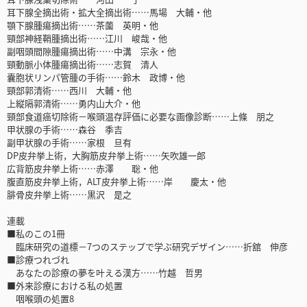
耳下腺全摘出術・拡大全摘出術……馬場 大輔・他
顎下腺腫瘍摘出術……茶薗 英明・他
頸部神経鞘腫摘出術……江川 峻哉・他
副咽頭間隙腫瘍摘出術……中溝 宗永・他
頸動脈小体腫瘍摘出術……志賀 清人
囊胞状リンパ管腫の手術……鈴木 政博・他
頸部郭清術……西川 大輔・他
上縦隔郭清術……勇内山大介・他
頸部食道癌切除術－喉頭温存評価に必要な画像診断……上條 朋之
甲状腺の手術……森谷 季吉
副甲状腺の手術……家根 旦有
DP皮弁挙上術，大胸筋皮弁挙上術……矢吹雄一郎
広背筋皮弁挙上術……赤澤 聡・他
腹直筋皮弁挙上術，ALT皮弁挙上術……岸 慶太・他
腓骨皮弁挙上術……黒沢 是之
連載
■私のこの1冊
臨床研究の道標－7つのステップで学ぶ研究デザイン……折舘 伸彦
■診療つれづれ
あなたの診療の夢を叶える漢方……竹越 哲男
■外来診療における私の処置
咽喉頭の処置8