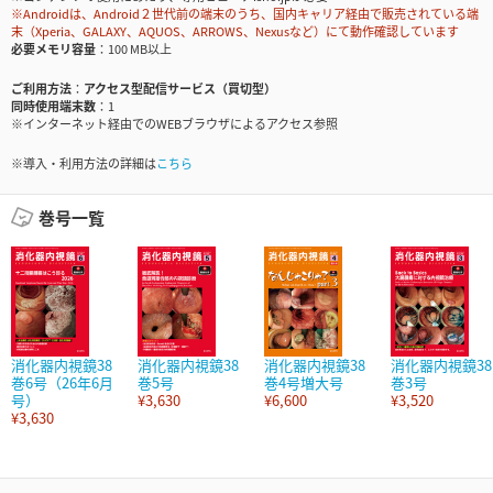
※Androidは、Android２世代前の端末のうち、国内キャリア経由で販売されている端
末（Xperia、GALAXY、AQUOS、ARROWS、Nexusなど）にて動作確認しています
必要メモリ容量
100 MB以上
ご利用方法
アクセス型配信サービス（買切型）
同時使用端末数
1
※インターネット経由でのWEBブラウザによるアクセス参照
※導入・利用方法の詳細は
こちら
巻号一覧
消化器内視鏡38
消化器内視鏡38
消化器内視鏡38
消化器内視鏡38
巻6号（26年6月
巻5号
巻4号増大号
巻3号
号）
¥3,630
¥6,600
¥3,520
¥3,630