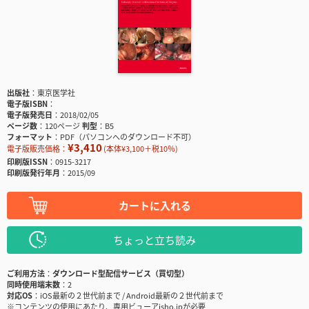
出版社
東京医学社
電子版ISBN
電子版発売日
2018/02/05
ページ数
120ページ
判型
B5
フォーマット
PDF（パソコンへのダウンロード不可）
¥3,410
電子版販売価格：
(本体¥3,100＋税10％)
印刷版ISSN
0915-3217
印刷版発行年月
2015/09
カートに入れる
ちょっと立ち読み
ご利用方法
ダウンロード型配信サービス（買切型）
同時使用端末数
2
対応OS
iOS最新の２世代前まで / Android最新の２世代前まで
※コンテンツの使用にあたり、専用ビューアisho.jpが必要