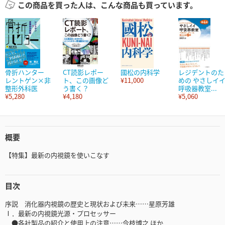
この商品を買った人は、こんな商品も買っています。
骨折ハンター
CT読影レポー
國松の内科学
レジデントのた
レントゲン×非
ト、この画像ど
¥11,000
めの やさしイ
整形外科医
う書く？
呼吸器教室...
¥5,280
¥4,180
¥5,060
概要
【特集】最新の内視鏡を使いこなす
目次
序説 消化器内視鏡の歴史と現状および未来……星原芳雄
Ⅰ．最新の内視鏡光源・プロセッサー
●各社製品の紹介と使用上の注意……今枝博之 ほか