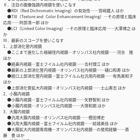
Ⅱ．注目の画像強調内視鏡を使いこなす
●RDI（Red Dichromatic Imaging）の有効性……宮﨑蔵人 ほか
●TXI（Texture and Color Enhancement Imaging）―その原理と臨床
応用……阿部清一郎 ほか
●LCI（Linked Color Imaging）―その原理と臨床応用……大澤博之 ほ
か
Ⅲ．最新のスコープを使いこなす
1．上部消化管内視鏡
●ここまで進化した極細径内視鏡―オリンパス社内視鏡……河合 隆
ほか
●経鼻内視鏡―富士フイルム社内視鏡……吉村理江 ほか
●最新の上部消化管内視鏡―オリンパス社内視鏡……樋口和寿 ほか
●経口上部消化管内視鏡―富士フイルム社汎用内視鏡……有馬美和子
ほか
●上部消化管拡大内視鏡―オリンパス社内視鏡……土山寿志 ほか
2．小腸内視鏡
●小腸内視鏡―富士フイルム社内視鏡……矢野智則 ほか
●小腸内視鏡―オリンパス社内視鏡……大塚和朗 ほか
3．大腸内視鏡
●汎用大腸内視鏡―オリンパス社内視鏡……樫田博史
●汎用大腸内視鏡―富士フイルム社内視鏡……結城美佳 ほか
●大腸拡大内視鏡専用機―オリンパス社内視鏡―の使用経験……斎
藤 豊 ほか