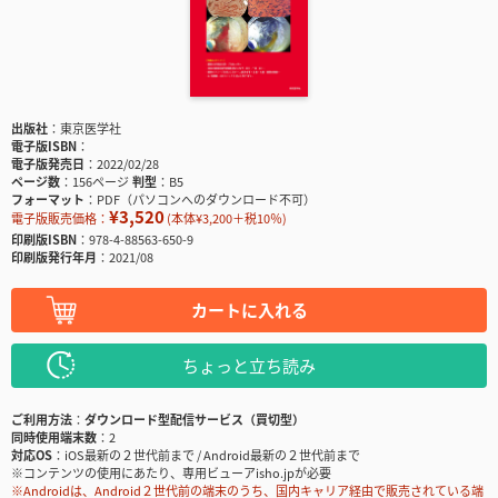
出版社
東京医学社
電子版ISBN
電子版発売日
2022/02/28
ページ数
156ページ
判型
B5
フォーマット
PDF（パソコンへのダウンロード不可）
¥3,520
電子版販売価格：
(本体¥3,200＋税10％)
印刷版ISBN
978-4-88563-650-9
印刷版発行年月
2021/08
カートに入れる
ちょっと立ち読み
ご利用方法
ダウンロード型配信サービス（買切型）
同時使用端末数
2
対応OS
iOS最新の２世代前まで / Android最新の２世代前まで
※コンテンツの使用にあたり、専用ビューアisho.jpが必要
※Androidは、Android２世代前の端末のうち、国内キャリア経由で販売されている端