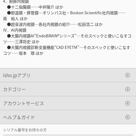
4．胆膵内視鏡
●十二指腸鏡……中井陽介 ほか
●胆道鏡・膵管鏡―オリンパス社・Boston Scientific社内視鏡……
南 裕人 ほか
●超音波内視鏡―各社内視鏡の紹介……松田浩二 ほか
Ⅳ．AI内視鏡
●大腸内視鏡AI“EndoBRAIN®シリーズ”―そのスペックと使いこなすコ
ツ……三澤将史 ほか
●大腸内視鏡診断支援機能“CAD EYETM”―そのスペックと使いこなす
コツ……坂本 琢 ほか
isho.jpアプリ
カテゴリー
アカウントサービス
ヘルプ＆ガイド
シリアル番号をお持ちの方