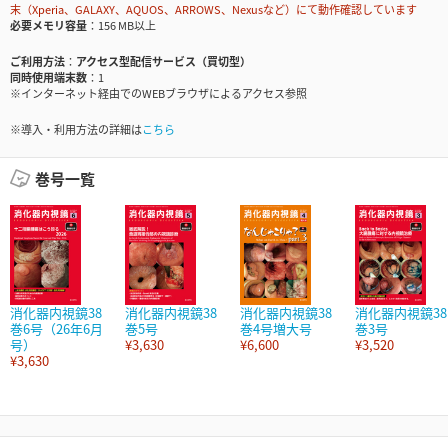
末（Xperia、GALAXY、AQUOS、ARROWS、Nexusなど）にて動作確認しています
必要メモリ容量
156 MB以上
ご利用方法
アクセス型配信サービス（買切型）
同時使用端末数
1
※インターネット経由でのWEBブラウザによるアクセス参照
※導入・利用方法の詳細は
こちら
巻号一覧
消化器内視鏡38
消化器内視鏡38
消化器内視鏡38
消化器内視鏡38
巻6号（26年6月
巻5号
巻4号増大号
巻3号
号）
¥3,630
¥6,600
¥3,520
¥3,630