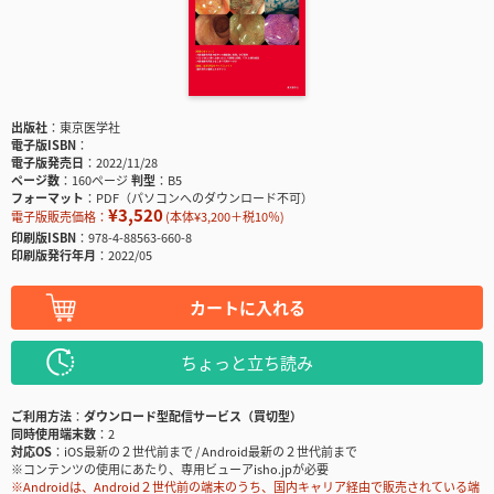
出版社
東京医学社
電子版ISBN
電子版発売日
2022/11/28
ページ数
160ページ
判型
B5
フォーマット
PDF（パソコンへのダウンロード不可）
¥3,520
電子版販売価格：
(本体¥3,200＋税10％)
印刷版ISBN
978-4-88563-660-8
印刷版発行年月
2022/05
カートに入れる
ちょっと立ち読み
ご利用方法
ダウンロード型配信サービス（買切型）
同時使用端末数
2
対応OS
iOS最新の２世代前まで / Android最新の２世代前まで
※コンテンツの使用にあたり、専用ビューアisho.jpが必要
※Androidは、Android２世代前の端末のうち、国内キャリア経由で販売されている端