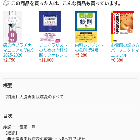
この商品を買った人は、こんな商品も買っています。
感染症プラチナ
ジェネラリスト
内科レジデント
心電図の読み方
マニュアル Ver.9
のための内科診
の鉄則 第4版
パーフェクトマ
2025-2026
断リファレン...
¥5,280
ニュアル
¥2,750
¥11,000
¥6,380
概要
【特集】大腸鋸歯状病変のすべて
目次
序説……斎藤 豊
【総論】
●大腸鋸歯状病変の疫学……榎本有里 ほか