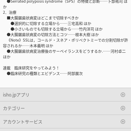
●Serrated polyposis syndrome（SPS）の特徴と診断……卜部祐司 ほ
か
2．治療
■大腸鋸歯状病変はどこまで切除すべきか
●選択的に切除する立場から……三宅高和 ほか
●小さいものでも切除する立場から……竹内洋司 ほか
●大腸鋸歯状病変の切除方法とコツ……根本大樹 ほか
《Note》SSLは，コールド・スネア・ポリペクトミーでの分割切除が許
容されるか……木本義明 ほか
●大腸鋸歯状病変治療後のサーベイランスをどうするか.……河村卓二
ほか
連載 臨床研究をやってみよう！
●臨床研究の種類とエビデンス……阿部展次
isho.jpアプリ
カテゴリー
アカウントサービス