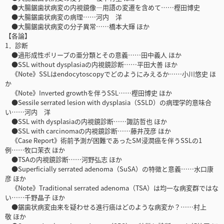
●大腸鋸歯状病変の内視鏡像―用語の変遷を含めて……樫田博史
●大腸鋸歯状病変の病理……河内 洋
●大腸鋸歯状病変の分子異常……橋本大輝 ほか
【各論】
1．診断
●過形成性ポリープの亜分類とその意義……田中義人 ほか
●SSL without dysplasiaの内視鏡診断……平田大善 ほか
《Note》SSLはendocytoscopyでどのようにみえるか……小川悠史 ほ
か
《Note》Inverted growthを伴うSSL……樫田博史 ほか
●Sessile serrated lesion with dysplasia（SSLD）の病理学的意味合
い……河内 洋
●SSL with dysplasiaの内視鏡診断……諏訪哲也 ほか
●SSL with carcinomaの内視鏡診断……藤井茂彦 ほか
《Case Report》術前予測が困難であったSM浸潤癌を伴うSSLの1
例……牧口茉衣 ほか
●TSAの内視鏡診断……河野弘志 ほか
●Superficially serrated adenoma（SuSA）の特徴と意義……水口康
彦 ほか
《Note》Traditional serrated adenoma（TSA）は均一な病変群ではな
い……千野晶子 ほか
●鋸歯状病変由来を疑わせる進行癌はどのような病変か？……村上
敬 ほか