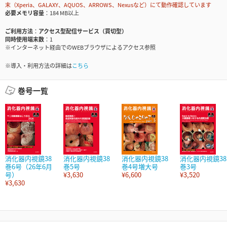
末（Xperia、GALAXY、AQUOS、ARROWS、Nexusなど）にて動作確認しています
必要メモリ容量
184 MB以上
ご利用方法
アクセス型配信サービス（買切型）
同時使用端末数
1
※インターネット経由でのWEBブラウザによるアクセス参照
※導入・利用方法の詳細は
こちら
巻号一覧
消化器内視鏡38
消化器内視鏡38
消化器内視鏡38
消化器内視鏡38
巻6号（26年6月
巻5号
巻4号増大号
巻3号
号）
¥3,630
¥6,600
¥3,520
¥3,630