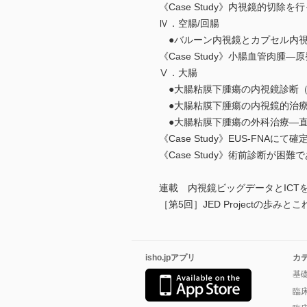
《Case Study》内視鏡的切
Ⅳ．空腸/回腸
●バルーン内視鏡とカプセル内視
《Case Study》小腸血管肉
Ⅴ．大腸
●大腸粘膜下腫瘍の内視鏡診断（
●大腸粘膜下腫瘍の内視鏡的治療
●大腸粘膜下腫瘍の外科治療―直
《Case Study》EUS-FN
《Case Study》術前診断が困難であ
連載 内視鏡ビッグデータとICT
［第5回］JED Projectの歩み
isho.jpアプリ
カ
基
臨