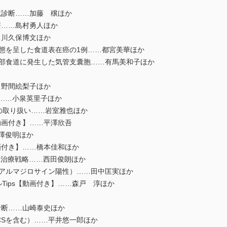
診断……加藤 穣ほか
……島村勇人ほか
川久保博文ほか
様の形態を呈した食道表在癌の1例……都宮美華ほか
除した頸部食道に発生した気管支囊胞……有馬美和子ほか
野間絵梨子ほか
取……小泉英里子ほか
腫瘍の取り扱い……岩室雅也ほか
画付き】……平澤欣吾
平澤俊明ほか
付き】……橋本佳和ほか
Tに対する治療戦略……西田俊朗ほか
胃癌（アルマジロサイン陽性）……田中匡実ほか
ルTips【動画付き】……森戸 淳ほか
断……山崎泰史ほか
CSを含む）……平井悠一郎ほか