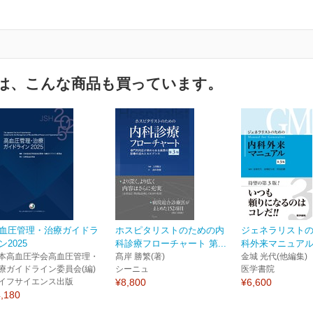
は、こんな商品も買っています。
血圧管理・治療ガイドラ
ホスピタリストのための内
ジェネラリスト
ン2025
科診療フローチャート 第...
科外来マニュアル
本高血圧学会高血圧管理・
髙岸 勝繁(著)
金城 光代(他編集)
療ガイドライン委員会(編)
シーニュ
医学書院
イフサイエンス出版
¥8,800
¥6,600
,180