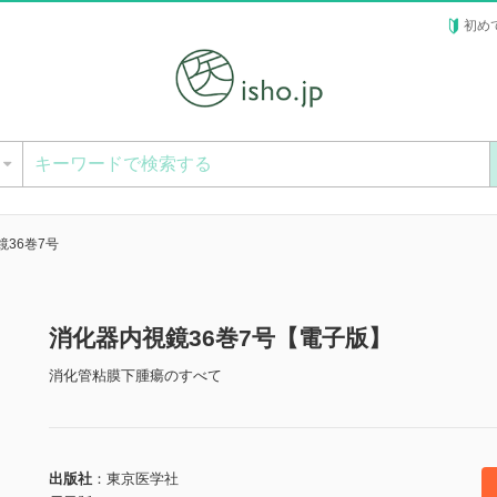
初め
ー
36巻7号
消化器内視鏡36巻7号【電子版】
消化管粘膜下腫瘍のすべて
出版社
東京医学社