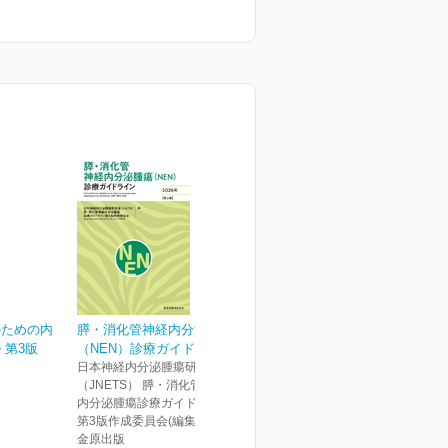
のための内
膵・消化管神経内分泌腫瘍
 第3版
（NEN）診療ガイドライ...
日本神経内分泌腫瘍研究会
（JNETS） 膵・消化管神経
内分泌腫瘍診療ガイドライン
第3版作成委員会(編集)
金原出版