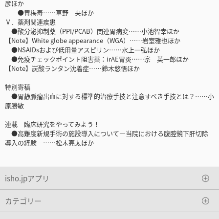
彦ほか
●胃梅毒……草野 央ほか
Ⅴ．薬剤関連疾患
●酸分泌抑制薬（PPI/PCAB）関連胃病変……小池智幸ほか
【Note】White globe appearance（WGA）……岩室雅也ほか
●NSAIDsおよび低用量アスピリン……水上一弘ほか
●免疫チェックポイント阻害薬：irAE胃炎……宗 英一郎ほか
【Note】炭酸ランタン沈着症……鈴木悠悟ほか
特別寄稿
●胃静脈瘤出血に対する標準的治療手技と注意すべき手技とは？……小
原勝敏
連載 臨床研究をやってみよう！
●高難度新規手術の施設導入について―当院における腹腔鏡下肝切除
導入の経験―……松木亮太ほか
isho.jpアプリ
カテゴリー