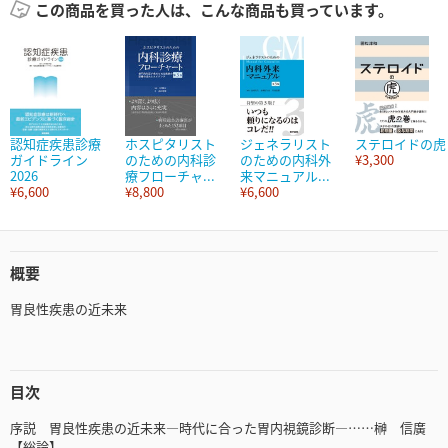
この商品を買った人は、こんな商品も買っています。
認知症疾患診療
ホスピタリスト
ジェネラリスト
ステロイドの虎
ガイドライン
のための内科診
のための内科外
¥3,300
2026
療フローチャ...
来マニュアル...
¥6,600
¥8,800
¥6,600
概要
胃良性疾患の近未来
目次
序説 胃良性疾患の近未来―時代に合った胃内視鏡診断―……榊 信廣
【総論】