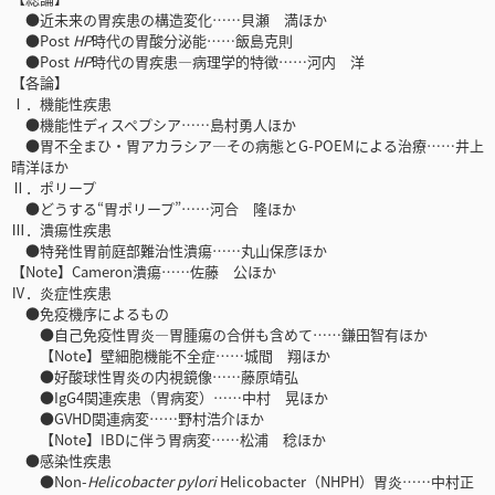
●近未来の胃疾患の構造変化……貝瀬 満ほか
●Post
HP
時代の胃酸分泌能……飯島克則
●Post
HP
時代の胃疾患―病理学的特徴……河内 洋
【各論】
Ⅰ．機能性疾患
●機能性ディスペプシア……島村勇人ほか
●胃不全まひ・胃アカラシア―その病態とG-POEMによる治療……井上
晴洋ほか
Ⅱ．ポリープ
●どうする“胃ポリープ”……河合 隆ほか
Ⅲ．潰瘍性疾患
●特発性胃前庭部難治性潰瘍……丸山保彦ほか
【Note】Cameron潰瘍……佐藤 公ほか
Ⅳ．炎症性疾患
●免疫機序によるもの
●自己免疫性胃炎―胃腫瘍の合併も含めて……鎌田智有ほか
【Note】壁細胞機能不全症……城間 翔ほか
●好酸球性胃炎の内視鏡像……藤原靖弘
●IgG4関連疾患（胃病変）……中村 晃ほか
●GVHD関連病変……野村浩介ほか
【Note】IBDに伴う胃病変……松浦 稔ほか
●感染性疾患
●Non-
Helicobacter pylori
Helicobacter（NHPH）胃炎……中村正