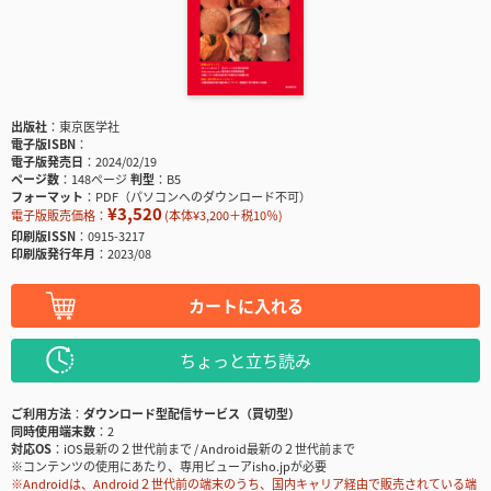
出版社
東京医学社
電子版ISBN
電子版発売日
2024/02/19
ページ数
148ページ
判型
B5
フォーマット
PDF（パソコンへのダウンロード不可）
¥3,520
電子版販売価格：
(本体¥3,200＋税10％)
印刷版ISSN
0915-3217
印刷版発行年月
2023/08
カートに入れる
ちょっと立ち読み
ご利用方法
ダウンロード型配信サービス（買切型）
同時使用端末数
2
対応OS
iOS最新の２世代前まで / Android最新の２世代前まで
※コンテンツの使用にあたり、専用ビューアisho.jpが必要
※Androidは、Android２世代前の端末のうち、国内キャリア経由で販売されている端