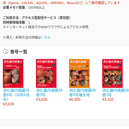
末（Xperia、GALAXY、AQUOS、ARROWS、Nexusなど）にて動作確認しています
必要メモリ容量
150 MB以上
ご利用方法
アクセス型配信サービス（買切型）
同時使用端末数
1
※インターネット経由でのWEBブラウザによるアクセス参照
※導入・利用方法の詳細は
こちら
巻号一覧
消化器内視鏡38
消化器内視鏡38
消化器内視鏡38
消化器内視鏡38
巻6号（26年6月
巻5号
巻4号増大号
巻3号
号）
¥3,630
¥6,600
¥3,520
¥3,630