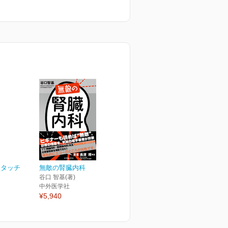
トタッチ
無敵の腎臓内科
谷口 智基(著)
中外医学社
¥5,940