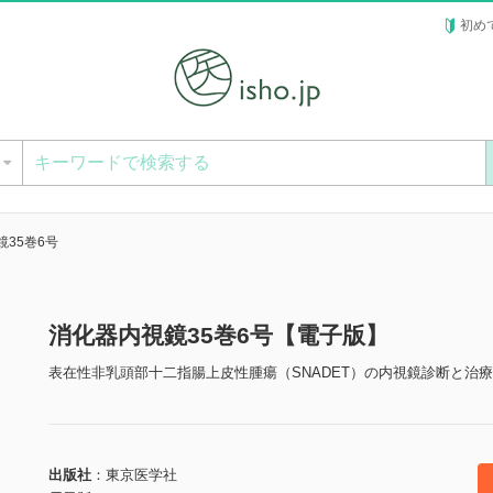
初め
ー
35巻6号
消化器内視鏡35巻6号【電子版】
表在性非乳頭部十二指腸上皮性腫瘍（SNADET）の内視鏡診断と治療
出版社
東京医学社