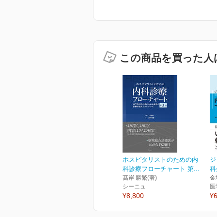
この商品を買った人
ホスピタリストのための内
ジ
科診療フローチャート 第...
科
髙岸 勝繁(著)
金
シーニュ
医
¥8,800
¥6