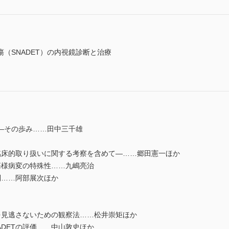
（SNADET）の内視鏡診断と治療
―その歩み……田中三千雄
の臨床的取り扱いに関する考察を含めて―……郷田憲一ほか
瘍様病変の特殊性……九嶋亮治
制……阿部展次ほか
を見逃さないための観察法……松井崇矩ほか
DETの評価……中山敦史ほか