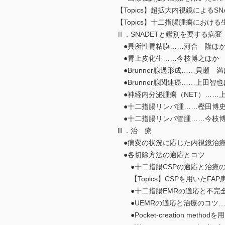
【Topics】超拡大内視鏡によるS
【Topics】十二指腸腫瘍におけ
Ⅱ．SNADETと鑑別を要する病変
●異所性胃粘膜……河合 隆ほ
●胃上皮化生……今枝博之ほか
●Brunner腺過形成……貝瀬 
●Brunner腺関連癌……上田智
●神経内分泌腫瘍（NET）……
●十二指腸リンパ腫……樫田博
●十二指腸リンパ管腫……今枝
Ⅲ．治 療
●病変の状況に応じた内視鏡治療戦
●各切除方法の適応とコツ
●十二指腸CSPの適応と治療の
【Topics】CSPを用いたF
●十二指腸EMRの適応と不完全
●UEMRの適応と治療のコツ…
●Pocket-creation met