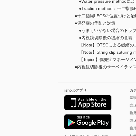
●Water pressure meth
●Traction method：
●十二指腸LECSの位置づけと
●偶発症の予防と対策
●うまくいかない場合のトラブ
●内視鏡切除後の縫縮の意義…
【Note】OTSCによる縫縮の
【Note】String clip sutur
【Topics】偶発症マネージメ
●内視鏡切除後のサーベイランス
isho.jpアプリ
カ
基
臨
臨
臨
臨
社