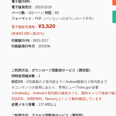
電子版ISBN
電子版発売日
2023/12/18
ページ数
152ページ
判型
B5
フォーマット
PDF（パソコンへのダウンロード不可）
¥3,520
電子版販売価格：
(本体¥3,200＋税10％)
印刷版ISSN
0915-3217
印刷版発行年月
2023/06
ご利用方法
ダウンロード型配信サービス（買切型）
同時使用端末数
2
対応OS
iOS最新の２世代前まで / Android最新の２世代前まで
※コンテンツの使用にあたり、専用ビューアisho.jpが必要
※Androidは、Android２世代前の端末のうち、国内キャリア経由で販
AQUOS、ARROWS、Nexusなど）にて動作確認しています
必要メモリ容量
172 MB以上
ご利用方法
アクセス型配信サービス（買切型）