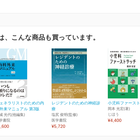
は、こんな商品も買っています。
ェネラリストのための内
レジデントのための神経診
小児科ファース
外来マニュアル 第3版
療
岡本 光宏(著)
じほう
城 光代(他編集)
塩尻 俊明(監修)
¥4,400
学書院
医学書院
,600
¥5,720