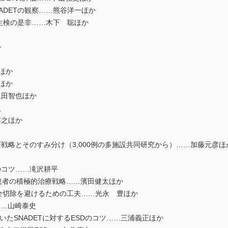
NADETの観察……熊谷洋一ほか
る生検の是非……木下 聡ほか
か
満ほか
也ほか
上田智也ほか
史
博之ほか
略とそのすみ分け（3,000例の多施設共同研究から）……加藤元彦ほ
コツ……滝沢耕平
AP患者の積極的治療戦略……濱田健太ほか
切除を避けるための工夫……光永 豊ほか
…山崎泰史
hodを用いたSNADETに対するESDのコツ……三浦義正ほか