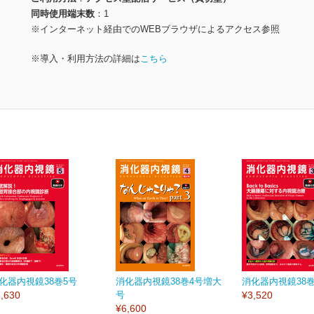
同時使用端末数
1
※インターネット経由でのWEBブラウザによるアクセス参照
※導入・利用方法の詳細は
こちら
化器内視鏡38巻5号
消化器内視鏡38巻4号増大
消化器内視鏡38巻
,630
号
¥3,520
¥6,600