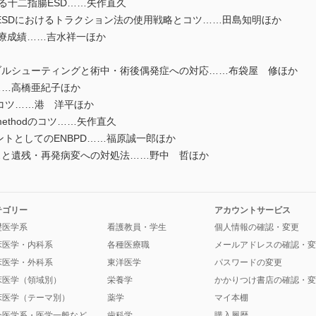
odによる十二指腸ESD……矢作直久
十二指腸ESDにおけるトラクション法の使用戦略とコツ……田島知明ほか
治療成績……吉水祥一ほか
ルシューティングと術中・術後偶発症への対応……布袋屋 修ほか
…高橋亜紀子ほか
コツ……港 洋平ほか
ing methodのコツ……矢作直久
ントとしてのENBPD……福原誠一郎ほか
と遺残・再発病変への対処法……野中 哲ほか
テゴリー
アカウントサービス
礎医学系
看護教員・学生
個人情報の確認・変更
床医学・内科系
各種医療職
メールアドレスの確認・変
床医学・外科系
東洋医学
パスワードの変更
床医学（領域別）
栄養学
かかりつけ書店の確認・変
床医学（テーマ別）
薬学
マイ本棚
会医学系・医学一般など
歯科学
購入履歴