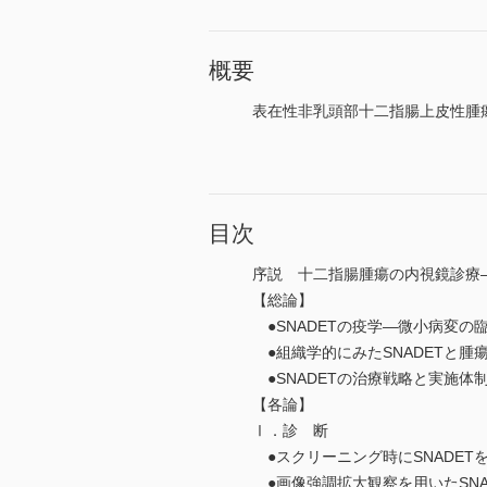
概要
表在性非乳頭部十二指腸上皮性腫瘍
目次
序説 十二指腸腫瘍の内視鏡診療
【総論】
●SNADETの疫学―微小病変
●組織学的にみたSNADETと腫
●SNADETの治療戦略と実施体
【各論】
Ⅰ．診 断
●スクリーニング時にSNADET
●画像強調拡大観察を用いたSNA