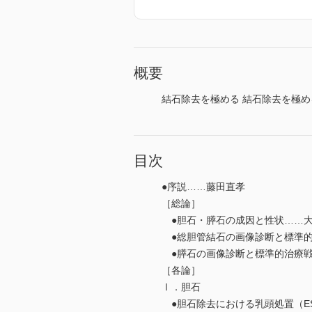
概要
結石除去を極める 結石除去を極め
目次
●序説……藤田直孝
［総論］
●胆石・膵石の成因と性状……大
●総胆管結石の画像診断と標準的
●膵石の画像診断と標準的治療戦
［各論］
Ⅰ．胆石
●胆石除去における乳頭処置（EST,