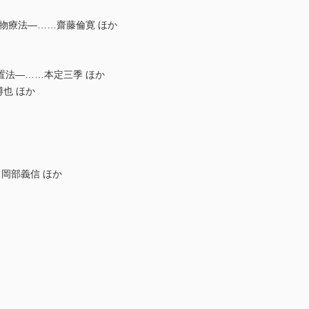
物療法―……齋藤倫寛 ほか
間置法―……本定三季 ほか
博也 ほか
岡部義信 ほか