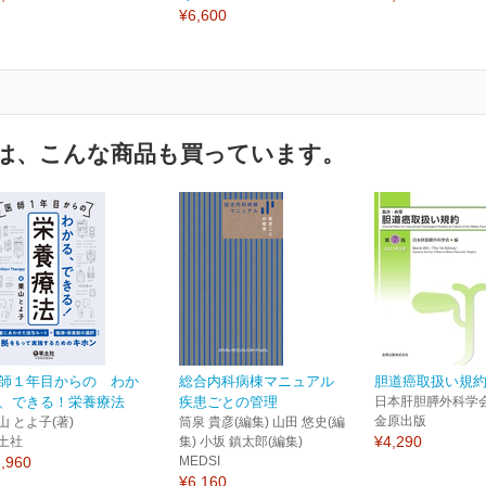
¥6,600
は、こんな商品も買っています。
師１年目からの わか
総合内科病棟マニュアル
胆道癌取扱い規約
、できる！栄養療法
疾患ごとの管理
日本肝胆膵外科学会
金原出版
山 とよ子(著)
筒泉 貴彦(編集) 山田 悠史(編
¥4,290
土社
集) 小坂 鎮太郎(編集)
,960
MEDSI
¥6,160