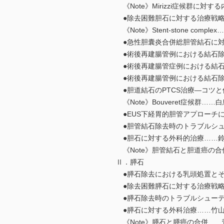
《Note》Mirizzi症候群に
●除去困難胆石に対する治療戦略―
《Note》Stent-stone comp
●急性胆囊炎合併総胆管結石に対
●術後再建腸管例における結石除去（
●術後再建腸管症例における結石除去
●術後再建腸管例における結石除去
●胆道結石のPTCS治療―コツと
《Note》Bouveret症候群……
●EUS下経胃的胆管アプローチに
●胆管結石除去時のトラブルシュ
●胆石に対する外科的治療……鈴
《Note》胆管結石と胆道癌の合
Ⅱ．膵石
●膵石除去における乳頭処置とそ
●除去困難膵石に対する治療戦略
●膵石除去時のトラブルシューテ
●膵石に対する外科治療……竹
《Note》膵石と膵癌の合併……