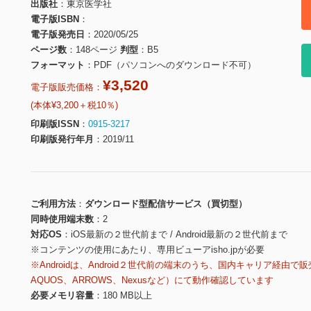
出版社
東京医学社
電子版ISBN
電子版発売日
2020/05/25
ページ数
148ページ
判型
B5
フォーマット
PDF（パソコンへのダウンロード不可）
¥3,520
電子版販売価格：
(本体¥3,200＋税10％)
印刷版ISSN
0915-3217
印刷版発行年月
2019/11
ご利用方法
ダウンロード型配信サービス（買切型）
同時使用端末数
2
対応OS
iOS最新の２世代前まで / Android最新の２世代前まで
※コンテンツの使用にあたり、専用ビューアisho.jpが必要
※Androidは、Android２世代前の端末のうち、国内キャリア経由で販
AQUOS、ARROWS、Nexusなど）にて動作確認しています
必要メモリ容量
180 MB以上