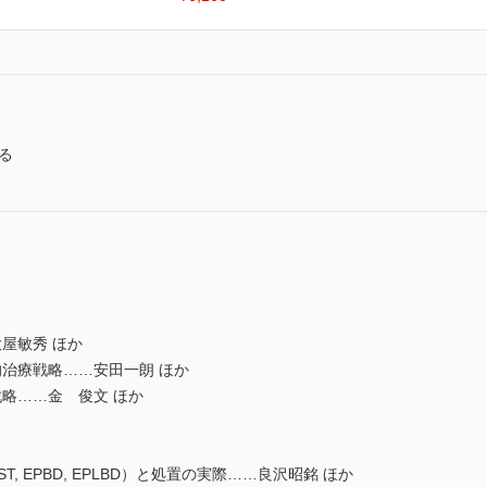
る
屋敏秀 ほか
治療戦略……安田一朗 ほか
略……金 俊文 ほか
 EPBD, EPLBD）と処置の実際……良沢昭銘 ほか