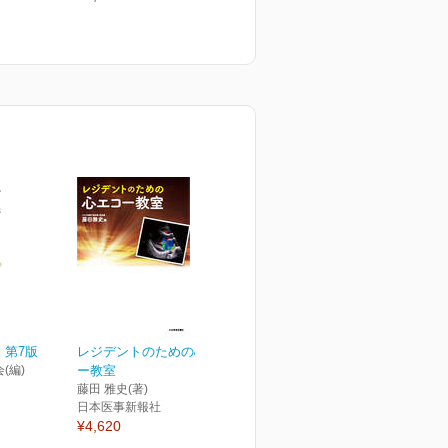
¥
 第7版
レジデントのための心エコ
(編)
ー教室
藤田 雅史(著)
日本医事新報社
¥4,620