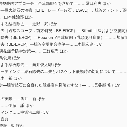
対する内視鏡的アプローチ―合流部胆石を含めて―……露口利夫 ほか
巨大結石の治療（EHL，レーザー砕石，ESWL），胆管ステント，薬
lex……山本健治郎 ほか
する結石除去……辻野 武 ほか
通常スコープ，前方斜視，BE-ERCP）―BillrothⅡ法および空腸
（BE-ERCP）―Roux-en-Y再建症例（乳頭あり症例）―……加藤
（BE-ERCP）―胆管空腸吻合症例―……木暮宏史 ほか
偶発症予防や対策―……三好広尚 ほか
白鳥俊康 ほか
よる結石除去……向井俊太郎 ほか
ーティング―結石除去の工夫とバスケット嵌頓時の対応について―……
木 裕 ほか
併―胆管結石に合併した胆道癌を見落とすな！―……長谷部 修 ほか
の実際……酒井 新 ほか
……伊藤 謙 ほか
ィング……中瀬浩二朗 ほか
山宜典
菅野 敦 ほか