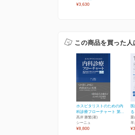
¥3,630
この商品を買った人
ホスピタリストのための内
医
科診療フローチャート 第...
る
髙岸 勝繁(著)
栗
シーニュ
羊
¥8,800
¥3