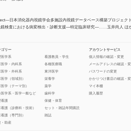
roject―日本消化器内視鏡学会多施設内視鏡データベース構築プロジェ
鏡検査における病変検出・診断支援―特定臨床研究―……玉井尚人 ほか
テゴリー
アカウントサービス
礎医学系
看護教員・学生
個人情報の確認・変更
床医学・内科系
各種医療職
メールアドレスの確認・変
床医学・外科系
東洋医学
パスワードの変更
床医学（領域別）
栄養学
かかりつけ書店の確認・変
床医学（テーマ別）
薬学
マイ本棚
会医学系・医学一般など
歯科学
購入履歴
礎看護
保健・体育
床看護（診療科・技術）
セット・雑誌年間購読
床看護（専門別）
雑誌
健・助産