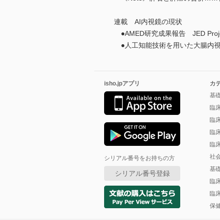
連載 AI内視鏡の現状
●AMED研究成果報告 JED P
●人工知能技術を用いた大腸内視
isho.jpアプリ
カ
基
臨
臨
臨
臨
社
シリアル番号をお持ちの方
基
シリアル番号登録
臨
臨
保