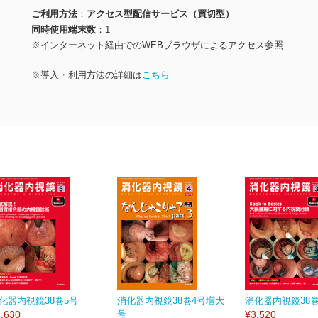
ご利用方法
アクセス型配信サービス（買切型）
同時使用端末数
1
※インターネット経由でのWEBブラウザによるアクセス参照
※導入・利用方法の詳細は
こちら
化器内視鏡38巻5号
消化器内視鏡38巻4号増大
消化器内視鏡38巻
,630
号
¥3,520