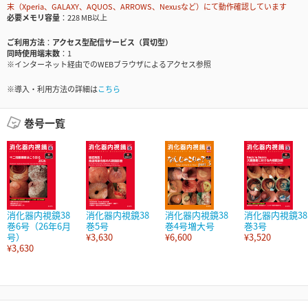
末（Xperia、GALAXY、AQUOS、ARROWS、Nexusなど）にて動作確認しています
必要メモリ容量
228 MB以上
ご利用方法
アクセス型配信サービス（買切型）
同時使用端末数
1
※インターネット経由でのWEBブラウザによるアクセス参照
※導入・利用方法の詳細は
こちら
巻号一覧
消化器内視鏡38
消化器内視鏡38
消化器内視鏡38
消化器内視鏡38
巻6号（26年6月
巻5号
巻4号増大号
巻3号
号）
¥3,630
¥6,600
¥3,520
¥3,630