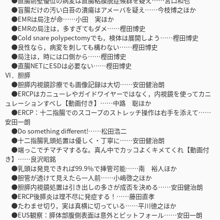
●直腸前壁優位の病変は直腸粘膜脱症候群を疑え……宮口和也
●盲腸だけの汚い白苔の潰瘍はアメーバを疑え……今枝博之ほか
●EMRは局注が命……小田 実ほか
●EMRの局注は，多すぎてもダメ……樫田博史
●Cold snare polypectomyでも，検体は展開しよう……樫田博史
●良性なら，病変を刺しても構わない……樫田博史
●局注は，時には口側から……樫田博史
●直腸NETにESDは必要ない……樫田博史
Ⅵ．胆膵
●胆膵内視鏡診療でも画像記録は大切……安田健治朗
●ERCPはカニューレやガイドワイヤーではなく，内視鏡を使ってカニ
ュレーションすべし【動画付き】……中路 聡ほか
●ERCP：十二指腸でのスコープのストレッチ操作は右手を添えて……
安田一朗
●Do something different!……松田浩二
●十二指腸乳頭処置は優しく・丁寧に……安田健治朗
●端っこでチマチマするな。真ん中でカッコよくキメてくれ【動画付
き】……良沢昭銘
●乳頭は発見できれば99.9％で挿管可能……南 裕人ほか
●胆管が透けて見えたら一人前……小嶋啓之ほか
●胆膵内視鏡処置は引き出しの多さが成否を決める……安田健治朗
●ERCP後膵炎は理不尽に発症する！……藤田直孝
●たわませ切り，実は真横に切っている……平川徳之ほか
●EUS観察：膵体部腹側表面は意外とピットフォール……安田一朗