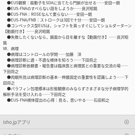
●EUS観察：振動子をSDAに当てたら門脈が出せる……安田一朗
●EUS-FNAのすべらない話をしようか……良沢昭銘
●EUS-FNA：ROSEなんて要らない……安田一朗
●EUS-FNA/FNB：ストロークは3回で十分……安田一朗
●コンベックス型EUSは，シャフトを真っすぐにしてショルダーターン
【動画付き】……良沢昭銘
●失敗したくないなら，画面から目を離すな【動画付き】……良沢昭
銘
Ⅶ．病理
●病理はコントロールの学問……加藤 洋
●病理診断に適・不適な検体を知ろう……下田将之
●病理診断依頼書・報告書は臨床医と病理医との重要な交流の場……
下田将之
●肉眼所見は病理診断の基本―伸展固定の重要性を認識しよう……下
田将之
●パラフィン包埋標本は形態観察のみならずさまざまな分子病理学的
解析手法を受け入れる……下田将之
●EUS-FNA検体提出の心得：見る，思いやる……石田和之
isho.jpアプリ