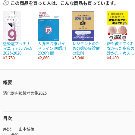
この商品を買った人は、こんな商品も買っています。
感染症プラチナ
大腸癌治療ガイ
レジデントのた
誰も教えてくれ
マニュアル Ver.9
ドライン 医師用
めの感染症診療
なかった皮疹の
2025-2026
2026年版
の鉄則
診かた・考え...
¥2,750
¥2,860
¥5,940
¥4,400
概要
消化器内視鏡寸言集2025
目次
序説……山本博徳
Ⅰ．全般