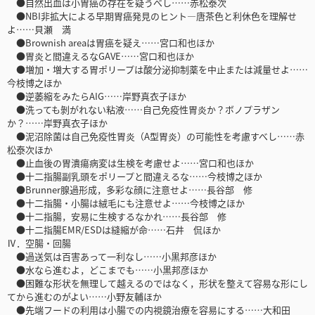
●自然出血は小胃癌の存在を疑うべし……赤松泰次
●NBI非拡大による早期胃癌発見のヒント―唐茶色と利休色を理解せ
よ……貝瀬 満
●Brownish areaは胃癌を疑え……宮口和也ほか
●胃炎と間違えるなGAVE……宮口和也ほか
●増加・増大する胃ポリープは酸分泌抑制薬を中止または減量せよ……
今枝博之ほか
●逆萎縮をみたらAIG……岸野真衣子ほか
●洗っても剝がれない粘液……自己免疫性胃炎か？ボノプラザン
か？……岸野真衣子ほか
●泥沼除菌は自己免疫性胃炎（A型胃炎）の可能性を考慮すべし……赤
松泰次ほか
●止血後の胃潰瘍病変は生検を考慮せよ……宮口和也ほか
●十二指腸副乳頭をポリープと間違えるな……今枝博之ほか
●Brunner腺過形成，多彩な顔に注意せよ……長谷部 修
●十二指腸・小腸は絨毛にも注意せよ……今枝博之ほか
●十二指腸，安易に生検するなかれ……長谷部 修
●十二指腸EMR/ESDは縫縮が命……石井 侃ほか
Ⅳ．空腸・回腸
●過送気は百害あって一利なし……小黒邦彦ほか
●水なら進むよ，どこまでも……小黒邦彦ほか
●困難な形状を無理して越えるのではなく，形状を整えて容易な形にし
てから進むのがよい……小野友輔ほか
●先端フードの利用は小腸での内視鏡治療を容易にする……大和田