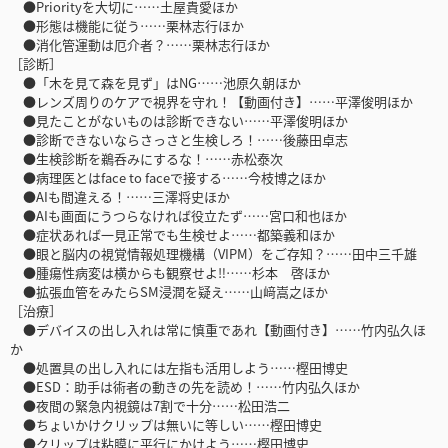
●Priorityを大切に……土屋貴愛ほか
●形態は機能に従う……栗林志行ほか
●消化管運動は厄介者？……栗林志行ほか
［診断］
●「木を見て森を見ず」はNG……池原久朝ほか
●レンズ周りのケアで視界を守れ！【動画付き】……平澤俊明ほか
●見たことがないものは診断できない……平澤俊明ほか
●診断できないならさっさと生検しろ！……後藤田卓志
●生検診断を鵜呑みにするな！……赤松泰次
●病理医とはface to faceで接する……今枝博之ほか
●AIも間違える！……三澤将史ほか
●AIも画面にうつらなければ役立たず……宮口和也ほか
●症状あれば一見正常でも生検せよ……都築義和ほか
●眼と脳内の視覚情報処理機構（VIPM）をご存知？……田中三千雄
●腫瘍性病変は横からも観察せよ‼……杉本 啓ほか
●拡張血管をみたらSM浸潤を疑え……山﨑嵩之ほか
［治療］
●デバイスの出し入れは常に慎重であれ【動画付き】……竹内弘久ほ
か
●処置具の出し入れには左指も活用しよう……樫田博史
●ESD：助手は術者の動きの先を読め！……竹内弘久ほか
●夜間の緊急内視鏡は7割で十分……松田浩二
●ちょいかけクリップは無いに等しい……樫田博史
●クリップは粘膜に平行にかけよう……樫田博史