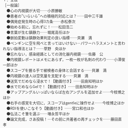
［一般論］
●心の内視鏡が大切……小原勝敏
●患者の“いらいら”への積極的対応とは？……田中三千雄
●偶発症発生時の心得3カ条……赤松泰次
●始める前に，忘れずに！……松田浩二
●言葉が生む鎮静力……堀尾高任ほか
●脈拍変動は鎮静効果判定の良い指標……貝瀬 満
●ペンギンに空を飛べと言ってはいけない―パワーハラスメントと言わ
れない指導法とは？……草野 央ほか
●忘れない，感染経路としての消化器内視鏡……佐藤 公
●内視鏡レポートはメモにあらず，一枚一枚が名刺の代わり……小澤俊
一郎ほか
●スコープを握る手で被検者の身体と会話する……貝瀬 満
●内視鏡の達人は空気量を支配する……貝瀬 満
●送気でだめなら浸水で！【動画付き】……田島知明ほか
●水でだめならGelで！【動画付き】……田島知明ほか
●アップアングルいっぱいならば左右アングルを追加せよ……今枝博之
ほか
●右手の感覚を大切に，スコープはgentleに操作せよ……今枝博之ほか
●RDIを使いこなそう【動画付き】……宮口和也ほか
●弘法こそ筆を選ぶ……増永哲平ほか
●論文完成，さあ投稿！―その前に共著者の再チェックを……藤田直
孝