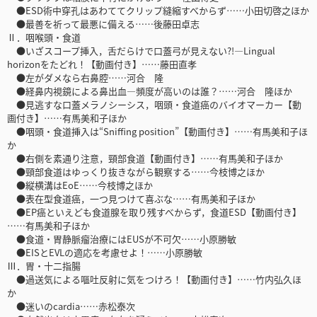
●ESD術中穿孔はあわててクリップ縫縮すべからず……小田切啓之ほか
●最善を祈って最悪に備える……後藤田卓志
Ⅱ．咽喉頭・食道
●いざスコープ挿入，舌だらけで口蓋弓が見えない?!―Lingual
horizonをたどれ！【動画付き】……藤田直孝
●左がダメなら右鼻腔……河合 隆
●経鼻内視鏡による鼻出血―頻度が高いのは誰？……河合 隆ほか
●見逃すな口蓋メラノシーシス，咽頭・食道癌のバイオマーカー【動
画付き】……有馬美和子ほか
●咽頭・食道挿入は“Sniffing position”【動画付き】……有馬美和子ほ
か
●右側を素通り注意，頸部食道【動画付き】……有馬美和子ほか
●頸部食道はゆっくり抜きながら観察する……今枝博之ほか
●縦横溝はEoE……今枝博之ほか
●表在型食道癌，一つ見つけて喜ぶな……有馬美和子ほか
●EP癌といえども食道腺を取り残すべからず，食道ESD【動画付き】
……有馬美和子ほか
●食道・胃静脈瘤治療にはEUSが不可欠……小原勝敏
●EISとEVLの適応を考慮せよ！……小原勝敏
Ⅲ．胃・十二指腸
●過送気による嘔吐反射に気をつけろ！【動画付き】……竹内弘久ほ
か
●迷いのcardia……赤松泰次