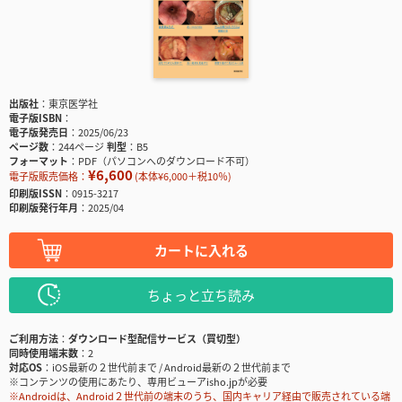
出版社
東京医学社
電子版ISBN
電子版発売日
2025/06/23
ページ数
244ページ
判型
B5
フォーマット
PDF（パソコンへのダウンロード不可）
¥6,600
電子版販売価格：
(本体¥6,000＋税10％)
印刷版ISSN
0915-3217
印刷版発行年月
2025/04
カートに入れる
ちょっと立ち読み
ご利用方法
ダウンロード型配信サービス（買切型）
同時使用端末数
2
対応OS
iOS最新の２世代前まで / Android最新の２世代前まで
※コンテンツの使用にあたり、専用ビューアisho.jpが必要
※Androidは、Android２世代前の端末のうち、国内キャリア経由で販売されている端