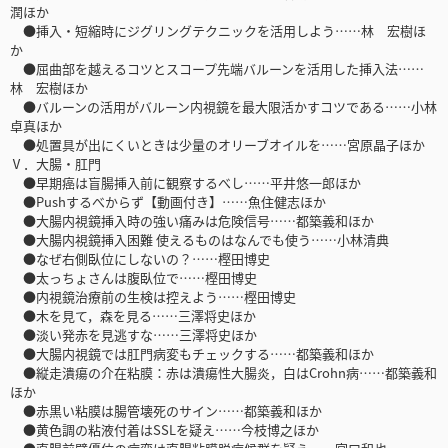
潤ほか
●挿入・短縮時にジグリングテクニックを活用しよう……林 宏樹ほ
か
●屈曲部を越えるコツとスコープ先端バルーンを活用した挿入法……
林 宏樹ほか
●バルーンの活用がバルーン内視鏡を最大限活かすコツである……小林
卓真ほか
●処置具が出にくいときは少量のオリーブオイルを……宮原晶子ほか
Ⅴ．大腸・肛門
●早期癌は盲腸挿入前に観察するべし……平井悠一郎ほか
●Pushするべからず【動画付き】……魚住健志ほか
●大腸内視鏡挿入時の強い痛みは危険信号……都築義和ほか
●大腸内視鏡挿入困難 使えるものはなんでも使う……小林清典
●なぜ右側臥位にしないの？……樫田博史
●太っちょさんは腹臥位で……樫田博史
●内視鏡治療前の生検は控えよう……樫田博史
●木を見て，森を見る……三澤将史ほか
●淡い発赤を見逃すな……三澤将史ほか
●大腸内視鏡では肛門病変もチェックする……都築義和ほか
●縦走潰瘍の介在粘膜：赤は潰瘍性大腸炎，白はCrohn病……都築義和
ほか
●赤黒い粘膜は腸管壊死のサイン……都築義和ほか
●黄色調の粘液付着はSSLを疑え……今枝博之ほか