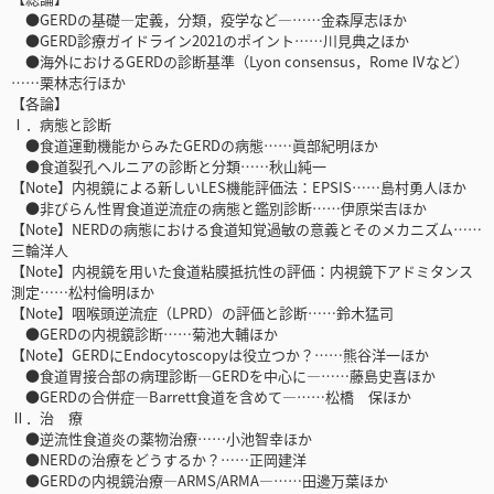
●GERDの基礎―定義，分類，疫学など―……金森厚志ほか
●GERD診療ガイドライン2021のポイント……川見典之ほか
●海外におけるGERDの診断基準（Lyon consensus，Rome Ⅳなど）
……栗林志行ほか
【各論】
Ⅰ．病態と診断
●食道運動機能からみたGERDの病態……眞部紀明ほか
●食道裂孔ヘルニアの診断と分類……秋山純一
【Note】内視鏡による新しいLES機能評価法：EPSIS……島村勇人ほか
●非びらん性胃食道逆流症の病態と鑑別診断……伊原栄吉ほか
【Note】NERDの病態における食道知覚過敏の意義とそのメカニズム……
三輪洋人
【Note】内視鏡を用いた食道粘膜抵抗性の評価：内視鏡下アドミタンス
測定……松村倫明ほか
【Note】咽喉頭逆流症（LPRD）の評価と診断……鈴木猛司
●GERDの内視鏡診断……菊池大輔ほか
【Note】GERDにEndocytoscopyは役立つか？……熊谷洋一ほか
●食道胃接合部の病理診断―GERDを中心に―……藤島史喜ほか
●GERDの合併症―Barrett食道を含めて―……松橋 保ほか
Ⅱ．治 療
●逆流性食道炎の薬物治療……小池智幸ほか
●NERDの治療をどうするか？……正岡建洋
●GERDの内視鏡治療―ARMS/ARMA―……田邊万葉ほか