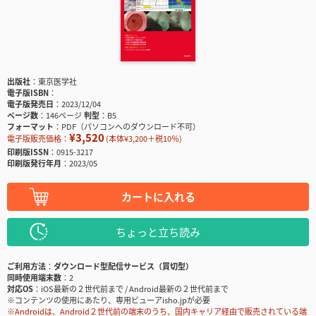
出版社
東京医学社
電子版ISBN
電子版発売日
2023/12/04
ページ数
146ページ
判型
B5
フォーマット
PDF（パソコンへのダウンロード不可）
¥3,520
電子版販売価格：
(本体¥3,200＋税10％)
印刷版ISSN
0915-3217
印刷版発行年月
2023/05
カートに入れる
ちょっと立ち読み
ご利用方法
ダウンロード型配信サービス（買切型）
同時使用端末数
2
対応OS
iOS最新の２世代前まで / Android最新の２世代前まで
※コンテンツの使用にあたり、専用ビューアisho.jpが必要
※Androidは、Android２世代前の端末のうち、国内キャリア経由で販売されている端