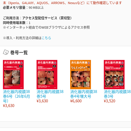
末（Xperia、GALAXY、AQUOS、ARROWS、Nexusなど）にて動作確認しています
必要メモリ容量
90 MB以上
ご利用方法
アクセス型配信サービス（買切型）
同時使用端末数
1
※インターネット経由でのWEBブラウザによるアクセス参照
※導入・利用方法の詳細は
こちら
巻号一覧
消化器内視鏡38
消化器内視鏡38
消化器内視鏡38
消化器内視鏡38
巻6号（26年6月
巻5号
巻4号増大号
巻3号
号）
¥3,630
¥6,600
¥3,520
¥3,630