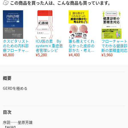
この商品を買った人は、こんな商品も買っています。
ホスピタリスト
ICU医の素 By
誰も教えてくれ
フローチャート
のための内科診
system×重症患
なかった皮疹の
でわかる健康診
療フローチャ...
者管理レシピ
診かた・考え...
断の要精査対応
¥8,800
¥5,280
¥4,400
¥3,960
概要
GERDを極める
目次
序説……星原芳雄
【総論】