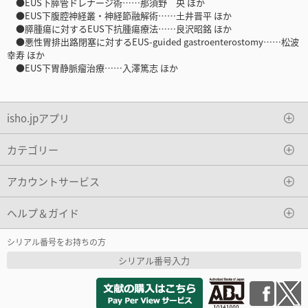
●EUS下膵管ドレナージ術……那須野 央 ほか
●EUS下腹腔神経叢・神経節融解術……土井晋平 ほか
●膵腫瘍に対するEUS下抗腫瘍療法……良沢昭銘 ほか
●悪性胃排出路閉塞に対するEUS-guided gastroenterostomy……松波
幸寿 ほか
●EUS下胃静脈瘤治療……入澤篤志 ほか
isho.jpアプリ
カテゴリー
アカウントサービス
ヘルプ＆ガイド
シリアル番号をお持ちの方
シリアル番号入力