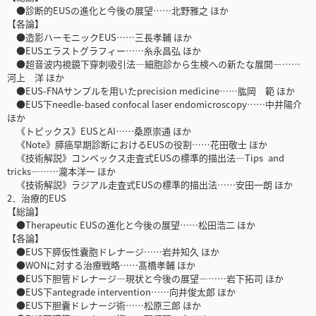
●診断的EUSの進化と今後の展望……北野雅之 ほか
【各論】
●造影ハーモニックEUS……三長孝輔 ほか
●EUSエラストグラフィー……糸永昌弘 ほか
●超音波内視鏡下穿刺吸引法―細胞診から生検への新たな展開―……
河上 洋 ほか
●EUS-FNAサンプルを用いたprecision medicine……肱岡 範 ほか
●EUS下needle-based confocal laser endomicroscopy……中井陽介
ほか
《トピックス》EUSとAI……桑原崇通 ほか
《Note》膵癌早期診断におけるEUSの役割……花田敬士 ほか
《技術解説》コンベックス走査式EUSの標準的描出法―Tips and
tricks―……瀧本洋一 ほか
《技術解説》ラジアル走査式EUSの標準的描出法……安田一朗 ほか
2．治療的EUS
【総論】
●Therapeutic EUSの進化と今後の展望……松田浩二 ほか
【各論】
●EUS下膵仮性囊胞ドレナージ……岩井知久 ほか
●WONに対する治療戦略……髙橋孝輔 ほか
●EUS下胆管ドレナージ―現状と今後の展望―……岩下拓司 ほか
●EUS下antegrade intervention……向井俊太郎 ほか
●EUS下胆囊ドレナージ術……松原三郎 ほか