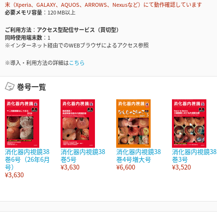
末（Xperia、GALAXY、AQUOS、ARROWS、Nexusなど）にて動作確認しています
必要メモリ容量
120 MB以上
ご利用方法
アクセス型配信サービス（買切型）
同時使用端末数
1
※インターネット経由でのWEBブラウザによるアクセス参照
※導入・利用方法の詳細は
こちら
巻号一覧
消化器内視鏡38
消化器内視鏡38
消化器内視鏡38
消化器内視鏡38
巻6号（26年6月
巻5号
巻4号増大号
巻3号
号）
¥3,630
¥6,600
¥3,520
¥3,630