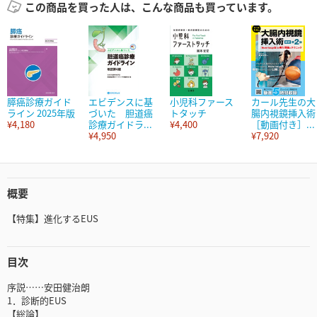
この商品を買った人は、こんな商品も買っています。
膵癌診療ガイド
エビデンスに基
小児科ファース
カール先生の大
ライン 2025年版
づいた 胆道癌
トタッチ
腸内視鏡挿入術
¥4,180
診療ガイドラ...
¥4,400
［動画付き］...
¥4,950
¥7,920
概要
【特集】進化するEUS
目次
序説……安田健治朗
1．診断的EUS
【総論】