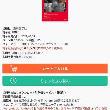
出版社
東京医学社
電子版ISBN
電子版発売日
2021/05/31
ページ数
136ページ
判型
B5
フォーマット
PDF（パソコンへのダウンロード不可）
¥3,520
電子版販売価格：
(本体¥3,200＋税10％)
印刷版ISBN
978-4-88563-641-7
印刷版発行年月
2020/11
カートに入れる
ちょっと立ち読み
ご利用方法
ダウンロード型配信サービス（買切型）
同時使用端末数
2
対応OS
iOS最新の２世代前まで / Android最新の２世代前まで
※コンテンツの使用にあたり、専用ビューアisho.jpが必要
※Androidは、Android２世代前の端末のうち、国内キャリア経由で販売されている端