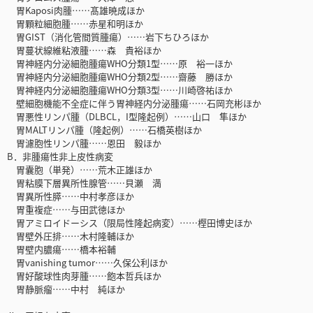
胃Kaposi肉腫……髙雄暁成ほか
胃顆粒細胞腫……赤星和明ほか
胃GIST（消化管間質腫瘍）……岩下ちひろほか
胃蔓状線維粘液腫……森 貴裕ほか
胃神経内分泌細胞腫瘍WHO分類1型……原 裕一ほか
胃神経内分泌細胞腫瘍WHO分類2型……齋藤 勝ほか
胃神経内分泌細胞腫瘍WHO分類3型……川崎啓祐ほか
壁細胞機能不全症に伴う胃神経内分泌腫瘍……石岡充彬ほか
胃悪性リンパ腫（DLBCL，I型隆起例）……山口 隼ほか
胃MALTリンパ腫（隆起例）……石橋英樹ほか
胃濾胞性リンパ腫……恩田 毅ほか
B．非腫瘍性非上皮性病変
胃囊胞（単発）……荒木正雄ほか
胃粘膜下層異所性腺管……貝瀬 満
胃異所性膵……中村孝彦ほか
胃重複症……与田武徳ほか
胃アミロイドーシス（限局性隆起病変）……樫田博史ほか
胃壁外圧排……木村隆輔ほか
胃壁内膿瘍……橋本裕輔
胃vanishing tumor……久保公利ほか
胃好酸球性肉芽腫……飽本哲兵ほか
胃静脈瘤……中村 純ほか