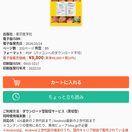
出版社
東京医学社
電子版ISBN
電子版発売日
2024/10/14
ページ数
332ページ
判型
B5
フォーマット
PDF（パソコンへのダウンロード不可）
¥8,800
電子版販売価格：
(本体¥8,000＋税10％)
印刷版ISSN
0915-3217
印刷版発行年月
2022/10
カートに入れる
ちょっと立ち読み
ご利用方法
ダウンロード型配信サービス（買切型）
同時使用端末数
2
対応OS
iOS最新の２世代前まで / Android最新の２世代前まで
※コンテンツの使用にあたり、専用ビューアisho.jpが必要
※Androidは、Android２世代前の端末のうち、国内キャリア経由で販売されている端