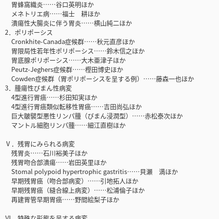
胃蜂窩織炎……谷口英明ほか
メネトリエ病……福士 耕ほか
潰瘍性大腸炎に伴う胃炎……横山純二ほか
2．ポリポーシス
Cronkhite-Canada症候群……秋元直彦ほか
胃限局性若年性ポリポーシス……鈴木信之ほか
胃底腺ポリポーシス……大木亜津子ほか
Peutz-Jeghers症候群……樫田博史ほか
Cowden症候群（胃ポリポーシスを呈する例）……藤森一也ほか
3．腫瘍性びまん性病変
4型進行胃癌……杉田知実ほか
4型進行胃癌類似転移性胃癌……吉田尚弘ほか
巨大皺襞型悪性リンパ腫（びまん浸潤型）……赤松泰次ほか
マントル細胞リンパ腫……細江直樹ほか
Ⅴ．残胃にみられる病変
残胃炎……石川裕美子ほか
残胃吻合部潰瘍……岩田英里ほか
Stomal polypoid hypertrophic gastritis……貝瀬 満ほか
早期残胃癌（吻合部病変）……引地拓人ほか
早期残胃癌（縫合線上病変）……松浦倫子ほか
再建胃管早期胃癌……野間絵梨子ほか
Ⅵ．特殊な形態を呈する病変