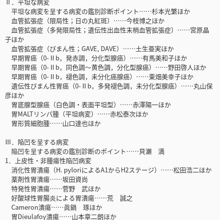
Ⅱ．平坦な病変
平坦な病変を呈する病変の鑑別診断ポイント……杉本光繁ほか
血管拡張症（限局性；日の丸紅斑）……今枝博之ほか
血管拡張症（多発限局性；遺伝性出血性末梢血管拡張症）……宮原晶
子ほか
血管拡張症（びまん性；GAVE, DAVE）……土生亜実ほか
早期胃癌（0-Ⅱb，発赤調，分化型腺癌）……有馬美和子ほか
早期胃癌（0-Ⅱb，同色調～黄色調，分化型腺癌）……野田啓人ほか
早期胃癌（0-Ⅱb，褪色調，未分化癌腺癌）……東畑美幸子ほか
遺伝性びまん性胃癌（0-Ⅱb，多発褪色調，未分化型腺癌）……丸山保
彦ほか
胃底腺型腺癌（白色調・表面平坦型）……赤澤陽一ほか
胃MALTリンパ腫（平坦病変）……赤松泰次ほか
胃形質細胞腫……山口達也ほか
Ⅲ．陥凹を呈する病変
陥凹を呈する病変の鑑別診断のポイント……貝瀬 満
1．上皮性・非腫瘍性陥凹病変
消化性胃潰瘍（H. pyloriによるA1からH2ステージ）……松田浩二ほか
薬剤性胃潰瘍……坂田資尚
特発性胃潰瘍……菅野 武ほか
好酸球性胃腸炎による胃潰瘍……荒 誠之
Cameron潰瘍……眞鍋 琢ほか
胃Dieulafoy潰瘍……山本章二朗ほか