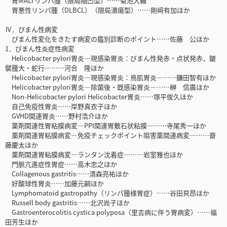
胃MALTリンパ腫（限局陥凹型）……菊池大輔
胃悪性リンパ腫（DLBCL）（限局潰瘍型）……剛﨑有加ほか
Ⅳ．びまん性病変
びまん性変化をきたす病変の鑑別診断のポイント……佐藤 公ほか
1．びまん性炎症性病変
Helicobacter pylori胃炎―現感染胃炎：びまん性発赤・点状発赤，皺
襞腫大・蛇行―……河合 隆ほか
Helicobacter pylori胃炎―現感染胃炎：鳥肌胃炎―……鎌田智有ほか
Helicobacter pylori胃炎―除菌後・既感染胃炎―……榊 信廣ほか
Non-Helicobacter pylori Helicobacter胃炎……塚平俊久ほか
自己免疫性胃炎……岸野真衣子ほか
GVHD関連胃炎……野村浩介ほか
薬剤関連性胃粘膜病変―PPI関連胃敷石状粘膜―……寺尾秀一ほか
薬剤関連胃粘膜病変―免疫チェックポイント阻害薬関連病変―……齋
藤慶太ほか
薬剤関連胃粘膜病変―ランタン沈着症―……岩室雅也ほか
門脈亢進症性胃症……高木忠之ほか
Collagenous gastritis……清森亮祐ほか
好酸球性胃炎……加藤元嗣ほか
Lymphomatoid gastropathy（リンパ腫様胃症）……谷田貝昂ほか
Russell body gastritis……北沢尚子ほか
Gastroenterocolitis cystica polyposa（里吉病に伴う胃病変）……福
田芳生ほか