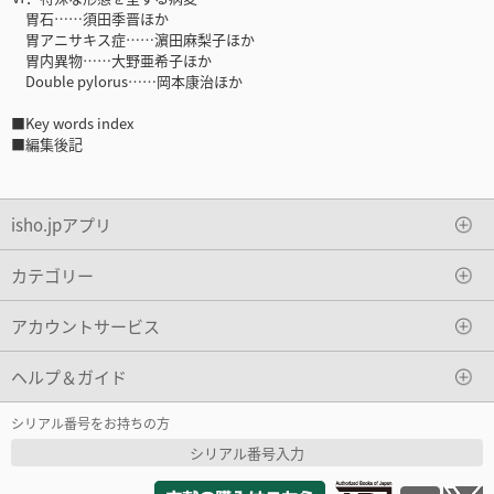
胃石……須田季晋ほか
胃アニサキス症……濵田麻梨子ほか
胃内異物……大野亜希子ほか
Double pylorus……岡本康治ほか
■Key words index
■編集後記
isho.jpアプリ
カテゴリー
アカウントサービス
ヘルプ＆ガイド
シリアル番号をお持ちの方
シリアル番号入力