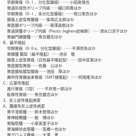
早期胃癌（0-Ⅰ，分化型腺癌）……小田島慎也
胃過形成性ポリープ内癌……樋口和寿ほか
早期胃癌（0-Ⅰ，未分化型腺癌）……牧口茉衣ほか
腺窩上皮型胃腫瘍……柴垣広太郎ほか
胃底腺ポリープ内癌……南澤昌郁ほか
胃過誤腫ポリープ内癌（Peutz-Jeghers症候群）……清水口涼子ほか
胃幽門腺腺腫……魚住健志ほか
B．扁平隆起
早期胃癌（0-Ⅱa，分化型腺癌）……平澤欣吾ほか
胃腺腫 腸型（扁平隆起）……池谷 敬
腺窩上皮型胃癌（白色扁平隆起型）……田中匡実ほか
胃底腺型胃癌……佐藤 公ほか
胃底腺粘膜型腺癌……池田 厚ほか
異所性胃腺由来胃癌（SMT様隆起）……阿南隆洋ほか
C．広基性隆起
進行胃癌（1型）……平井悠一郎ほか
転移性胃癌……魚住健志ほか
3．非上皮性隆起病変
A．腫瘍性非上皮性病変
胃平滑筋腫……鈴木悠悟ほか
胃神経鞘腫……劉 博ほか
胃脂肪腫……小泉英里子ほか
胃海綿状血管腫……高橋一也ほか
胃グロムス腫瘍……大澤 恵