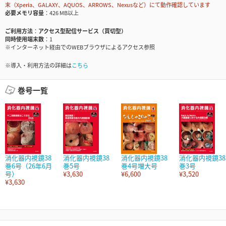
末（Xperia、GALAXY、AQUOS、ARROWS、Nexusなど）にて動作確認しています
必要メモリ容量
426 MB以上
ご利用方法
アクセス型配信サービス（買切型）
同時使用端末数
1
※インターネット経由でのWEBブラウザによるアクセス参照
※導入・利用方法の詳細は
こちら
巻号一覧
消化器内視鏡38
消化器内視鏡38
消化器内視鏡38
消化器内視鏡38
巻6号（26年6月
巻5号
巻4号増大号
巻3号
号）
¥3,630
¥6,600
¥3,520
¥3,630