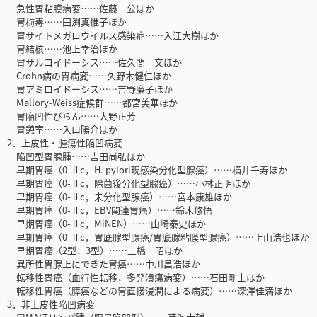
急性胃粘膜病変……佐藤 公ほか
胃梅毒……田渕真惟子ほか
胃サイトメガロウイルス感染症……入江大樹ほか
胃結核……池上幸治ほか
胃サルコイドーシス……佐久間 文ほか
Crohn病の胃病変……久野木健仁ほか
胃アミロイドーシス……吉野廉子ほか
Mallory-Weiss症候群……都宮美華ほか
胃陥凹性びらん……大野正芳
胃憩室……入口陽介ほか
2．上皮性・腫瘍性陥凹病変
陥凹型胃腺腫……吉田尚弘ほか
早期胃癌（0-Ⅱc，H. pylori現感染分化型腺癌）……横井千寿ほか
早期胃癌（0-Ⅱc，除菌後分化型腺癌）……小林正明ほか
早期胃癌（0-Ⅱc，未分化型腺癌）……宮本康雄ほか
早期胃癌（0-Ⅱc，EBV関連胃癌）……鈴木悠悟
早期胃癌（0-Ⅱc，MiNEN）……山崎泰史ほか
早期胃癌（0-Ⅱc，胃底腺型腺癌/胃底腺粘膜型腺癌）……上山浩也ほか
早期胃癌（2型，3型）……土橋 昭ほか
異所性胃腺上にできた胃癌……中川昌浩ほか
転移性胃癌（血行性転移，多発潰瘍病変）……石田剛士ほか
転移性胃癌（膵癌などの胃直接浸潤による病変）……深澤佳満ほか
3．非上皮性陥凹病変