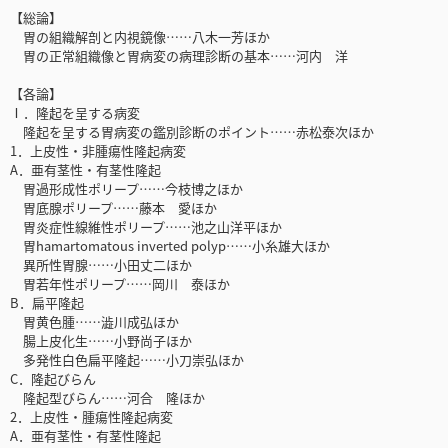
【総論】
胃の組織解剖と内視鏡像……八木一芳ほか
胃の正常組織像と胃病変の病理診断の基本……河内 洋
【各論】
Ⅰ．隆起を呈する病変
隆起を呈する胃病変の鑑別診断のポイント……赤松泰次ほか
1．上皮性・非腫瘍性隆起病変
A．亜有茎性・有茎性隆起
胃過形成性ポリープ……今枝博之ほか
胃底腺ポリープ……藤本 愛ほか
胃炎症性線維性ポリープ……池之山洋平ほか
胃hamartomatous inverted polyp……小糸雄大ほか
異所性胃腺……小田丈二ほか
胃若年性ポリープ……岡川 泰ほか
B．扁平隆起
胃黄色腫……澁川成弘ほか
腸上皮化生……小野尚子ほか
多発性白色扁平隆起……小刀崇弘ほか
C．隆起びらん
隆起型びらん……河合 隆ほか
2．上皮性・腫瘍性隆起病変
A．亜有茎性・有茎性隆起