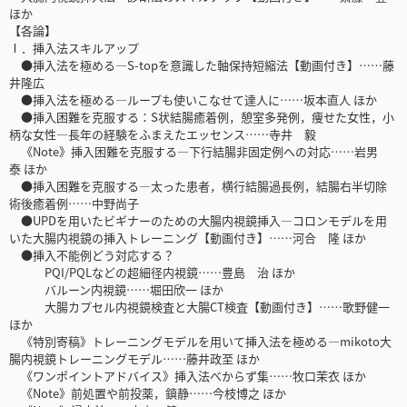
ほか
【各論】
Ⅰ．挿入法スキルアップ
●挿入法を極める―S-topを意識した軸保持短縮法【動画付き】……藤
井隆広
●挿入法を極める―ループも使いこなせて達人に……坂本直人 ほか
●挿入困難を克服する：S状結腸癒着例，憩室多発例，痩せた女性，小
柄な女性―長年の経験をふまえたエッセンス……寺井 毅
《Note》挿入困難を克服する―下行結腸非固定例への対応……岩男
泰 ほか
●挿入困難を克服する―太った患者，横行結腸過長例，結腸右半切除
術後癒着例……中野尚子
●UPDを用いたビギナーのための大腸内視鏡挿入―コロンモデルを用
いた大腸内視鏡の挿入トレーニング【動画付き】……河合 隆 ほか
●挿入不能例どう対応する？
PQI/PQLなどの超細径内視鏡……豊島 治 ほか
バルーン内視鏡……堀田欣一 ほか
大腸カプセル内視鏡検査と大腸CT検査【動画付き】……歌野健一
ほか
《特別寄稿》トレーニングモデルを用いて挿入法を極める―mikoto大
腸内視鏡トレーニングモデル……藤井政至 ほか
《ワンポイントアドバイス》挿入法べからず集……牧口茉衣 ほか
《Note》前処置や前投薬，鎮静……今枝博之 ほか