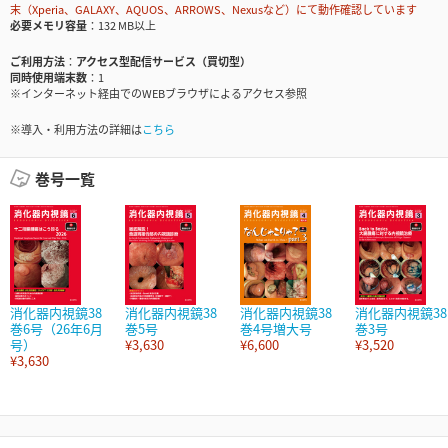
末（Xperia、GALAXY、AQUOS、ARROWS、Nexusなど）にて動作確認しています
必要メモリ容量
132 MB以上
ご利用方法
アクセス型配信サービス（買切型）
同時使用端末数
1
※インターネット経由でのWEBブラウザによるアクセス参照
※導入・利用方法の詳細は
こちら
巻号一覧
消化器内視鏡38
消化器内視鏡38
消化器内視鏡38
消化器内視鏡38
巻6号（26年6月
巻5号
巻4号増大号
巻3号
号）
¥3,630
¥6,600
¥3,520
¥3,630