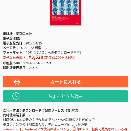
出版社
東京医学社
電子版ISBN
電子版発売日
2022/04/25
ページ数
148ページ
判型
B5
フォーマット
PDF（パソコンへのダウンロード不可）
¥3,520
電子版販売価格：
(本体¥3,200＋税10％)
印刷版ISBN
978-4-88563-652-3
印刷版発行年月
2021/10
カートに入れる
ちょっと立ち読み
ご利用方法
ダウンロード型配信サービス（買切型）
同時使用端末数
2
対応OS
iOS最新の２世代前まで / Android最新の２世代前まで
※コンテンツの使用にあたり、専用ビューアisho.jpが必要
※Androidは、Android２世代前の端末のうち、国内キャリア経由で販売されている端