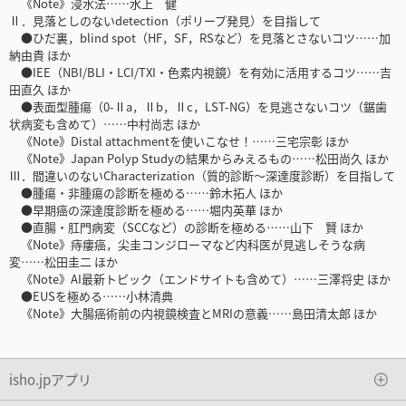
《Note》浸水法……水上 健
Ⅱ．見落としのないdetection（ポリープ発見）を目指して
●ひだ裏，blind spot（HF，SF，RSなど）を見落とさないコツ……加
納由貴 ほか
●IEE（NBI/BLI・LCI/TXI・色素内視鏡）を有効に活用するコツ……吉
田直久 ほか
●表面型腫瘍（0-Ⅱa，Ⅱb，Ⅱc，LST-NG）を見逃さないコツ（鋸歯
状病変も含めて）……中村尚志 ほか
《Note》Distal attachmentを使いこなせ！……三宅宗彰 ほか
《Note》Japan Polyp Studyの結果からみえるもの……松田尚久 ほか
Ⅲ．間違いのないCharacterization（質的診断～深達度診断）を目指して
●腫瘍・非腫瘍の診断を極める……鈴木拓人 ほか
●早期癌の深達度診断を極める……堀内英華 ほか
●直腸・肛門病変（SCCなど）の診断を極める……山下 賢 ほか
《Note》痔瘻癌，尖圭コンジローマなど内科医が見逃しそうな病
変……松田圭二 ほか
《Note》AI最新トピック（エンドサイトも含めて）……三澤将史 ほか
●EUSを極める……小林清典
《Note》大腸癌術前の内視鏡検査とMRIの意義……島田清太郎 ほか
isho.jpアプリ