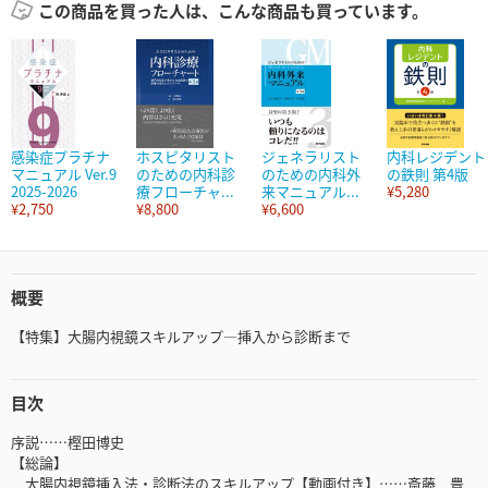
この商品を買った人は、こんな商品も買っています。
感染症プラチナ
ホスピタリスト
ジェネラリスト
内科レジデント
マニュアル Ver.9
のための内科診
のための内科外
の鉄則 第4版
2025-2026
療フローチャ...
来マニュアル...
¥5,280
¥2,750
¥8,800
¥6,600
概要
【特集】大腸内視鏡スキルアップ―挿入から診断まで
目次
序説……樫田博史
【総論】
大腸内視鏡挿入法・診断法のスキルアップ【動画付き】……斎藤 豊