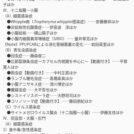
子ほか
Ⅲ．十二指腸－小腸
（A）細菌感染症
●Whipple病（
Tropheryma whipplei
感染症）……安藤勝祥ほか
●非結核性抗酸菌症……伊良波 淳ほか
●小腸結核……横山陽子ほか
●小腸内細菌異常増殖症（SIBO）……壷井章克ほか
《Note》PPI/PCABによる消化管細菌叢の変化……岩田英里ほか
（B）寄生虫感染症
●回虫症……藤森俊二
●広節裂頭条虫症～カプセル内視鏡を中心に～【動画付き】……平賀
寛人ほか
●鉤虫症【動画付き】……中村正直ほか
●ランブル鞭毛虫症……髙橋索真ほか
●小腸アニサキス症……清川博史ほか
●糞線虫症……大平哲也ほか
●シストイソスポーラ症……大野将司ほか
●コリノソーマ症【動画付き】……藤田朋紀ほか
（C）ウイルス感染症
●サイトメガロウイルス腸炎（十二指腸～小腸）……伊藤友佳ほか
Ⅳ．回盲部・大腸・肛門
（A）細菌感染症
1）食中毒/急性感染症