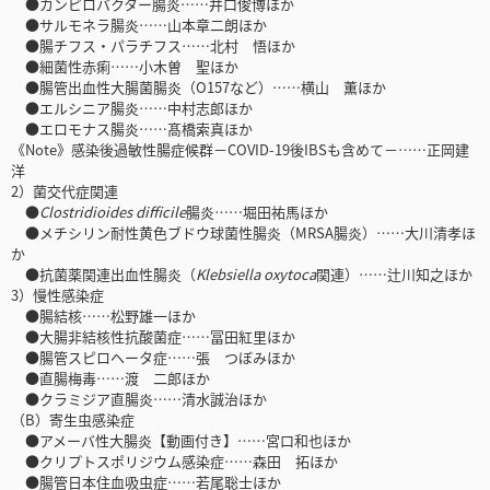
●カンピロバクター腸炎……井口俊博ほか
●サルモネラ腸炎……山本章二朗ほか
●腸チフス・パラチフス……北村 悟ほか
●細菌性赤痢……小木曽 聖ほか
●腸管出血性大腸菌腸炎（O157など）……横山 薫ほか
●エルシニア腸炎……中村志郎ほか
●エロモナス腸炎……髙橋索真ほか
《Note》感染後過敏性腸症候群－COVID-19後IBSも含めて－……正岡建
洋
2）菌交代症関連
●
Clostridioides difficile
腸炎……堀田祐馬ほか
●メチシリン耐性黄色ブドウ球菌性腸炎（MRSA腸炎）……大川清孝ほ
か
●抗菌薬関連出血性腸炎（
Klebsiella oxytoca
関連）……辻川知之ほか
3）慢性感染症
●腸結核……松野雄一ほか
●大腸非結核性抗酸菌症……冨田紅里ほか
●腸管スピロヘータ症……張 つぼみほか
●直腸梅毒……渡 二郎ほか
●クラミジア直腸炎……清水誠治ほか
（B）寄生虫感染症
●アメーバ性大腸炎【動画付き】……宮口和也ほか
●クリプトスポリジウム感染症……森田 拓ほか
●腸管日本住血吸虫症……若尾聡士ほか