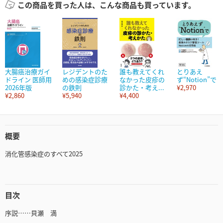
この商品を買った人は、こんな商品も買っています。
大腸癌治療ガイ
レジデントのた
誰も教えてくれ
とりあえ
ドライン 医師用
めの感染症診療
なかった皮疹の
ず“Notion”で
2026年版
の鉄則
診かた・考え...
¥2,970
¥2,860
¥5,940
¥4,400
概要
消化管感染症のすべて2025
目次
序説……貝瀬 満