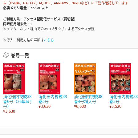
末（Xperia、GALAXY、AQUOS、ARROWS、Nexusなど）にて動作確認しています
必要メモリ容量
222 MB以上
ご利用方法
アクセス型配信サービス（買切型）
同時使用端末数
1
※インターネット経由でのWEBブラウザによるアクセス参照
※導入・利用方法の詳細は
こちら
巻号一覧
消化器内視鏡38
消化器内視鏡38
消化器内視鏡38
消化器内視鏡38
巻6号（26年6月
巻5号
巻4号増大号
巻3号
号）
¥3,630
¥6,600
¥3,520
¥3,630