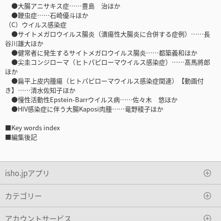
●大腸アニサキス症……豊島 治ほか
●鞭虫症……石崎優斗ほか
（C）ウイルス感染症
●サイトメガロウイルス腸炎（潰瘍性大腸炎に合併する症例）……長
谷川雄大ほか
●健常者に発生するサイトメガロウイルス腸炎……都築義和ほか
●尖圭コンジローマ（ヒトパピローマウイルス感染症）……髙馬將郎
ほか
●扁平上皮内腫瘍（ヒトパピローマウイルス感染症関連）【動画付
き】……清水佐知子ほか
●慢性活動性Epstein-Barrウイルス病……佐々木 悠ほか
●HIV感染症に伴う大腸Kaposi肉腫……竜野稜子ほか
■Key words index
■編集後記
isho.jpアプリ
カテゴリー
アカウントサービス