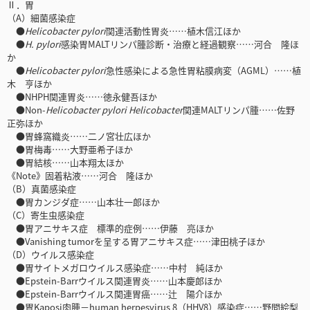
Ⅱ．胃
（A）細菌感染症
●
Helicobacter pylori
関連活動性胃炎……植木信江ほか
●
H. pylori
感染胃MALTリンパ腫診断・治療と経過観察……河合 隆ほ
か
●
Helicobacter pylori
急性感染による急性胃粘膜病変（AGML）……植
木 亨ほか
●NHPH関連胃炎……徳永健吾ほか
●Non-
Helicobacter pylori Helicobacter
関連MALTリンパ腫……佐野
正弥ほか
●胃蜂窩織炎……二ノ宮壮広ほか
●胃梅毒……大野亜希子ほか
●胃結核……山本翔太ほか
《Note》固着粘液……河合 隆ほか
（B）真菌感染症
●胃カンジダ症……山本壮一郎ほか
（C）寄生虫感染症
●胃アニサキス症 標準的症例……伊藤 亮ほか
●Vanishing tumorを呈する胃アニサキス症……津田桃子ほか
（D）ウイルス感染症
●胃サイトメガロウイルス感染症……中村 純ほか
●Epstein-Barrウイルス関連胃炎……山本慶郎ほか
●Epstein-Barrウイルス関連胃癌……辻 陽介ほか
●胃Kaposi肉腫－human herpesvirus 8（HHV8）感染症……野間絵梨