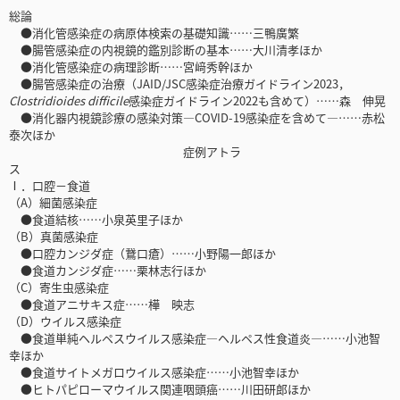
総論
●消化管感染症の病原体検索の基礎知識……三鴨廣繁
●腸管感染症の内視鏡的鑑別診断の基本……大川清孝ほか
●消化管感染症の病理診断……宮﨑秀幹ほか
●腸管感染症の治療（JAID/JSC感染症治療ガイドライン2023，
Clostridioides difficile
感染症ガイドライン2022も含めて）……森 伸晃
●消化器内視鏡診療の感染対策―COVID-19感染症を含めて―……赤松
泰次ほか
症例アトラ
ス
Ⅰ．口腔－食道
（A）細菌感染症
●食道結核……小泉英里子ほか
（B）真菌感染症
●口腔カンジダ症（鵞口瘡）……小野陽一郎ほか
●食道カンジダ症……栗林志行ほか
（C）寄生虫感染症
●食道アニサキス症……樺 映志
（D）ウイルス感染症
●食道単純ヘルペスウイルス感染症―ヘルペス性食道炎―……小池智
幸ほか
●食道サイトメガロウイルス感染症……小池智幸ほか
●ヒトパピローマウイルス関連咽頭癌……川田研郎ほか