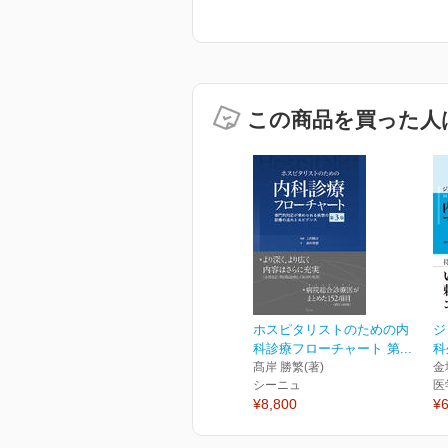
この商品を買った人
ホスピタリストのための内
ジ
科診療フローチャート 第...
科
髙岸 勝繁(著)
金
シーニュ
医
¥8,800
¥6