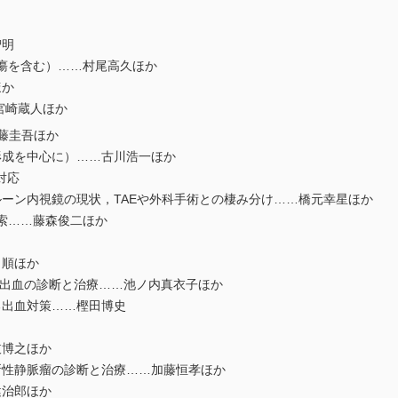
智明
潰瘍を含む）……村尾高久ほか
ほか
…宮崎蔵人ほか
藤圭吾ほか
成を中心に）……古川浩一ほか
対応
ーン内視鏡の現状，TAEや外科手術との棲み分け……橋元幸星ほか
索……藤森俊二ほか
 順ほか
動性出血の診断と治療……池ノ内真衣子ほか
出血対策……樫田博史
枝博之ほか
性静脈瘤の診断と治療……加藤恒孝ほか
健治郎ほか