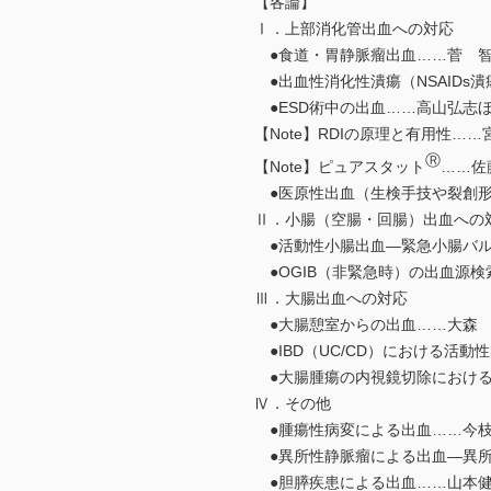
【各論】
Ⅰ．上部消化管出血への対応
●食道・胃静脈瘤出血……菅 
●出血性消化性潰瘍（NSAIDs
●ESD術中の出血……高山弘志
【Note】RDIの原理と有用性…
Ⓡ
【Note】ピュアスタット
……佐
●医原性出血（生検手技や裂創形
Ⅱ．小腸（空腸・回腸）出血への
●活動性小腸出血―緊急小腸バル
●OGIB（非緊急時）の出血源検
Ⅲ．大腸出血への対応
●大腸憩室からの出血……大森
●IBD（UC/CD）における活
●大腸腫瘍の内視鏡切除における
Ⅳ．その他
●腫瘍性病変による出血……今
●異所性静脈瘤による出血―異所
●胆膵疾患による出血……山本