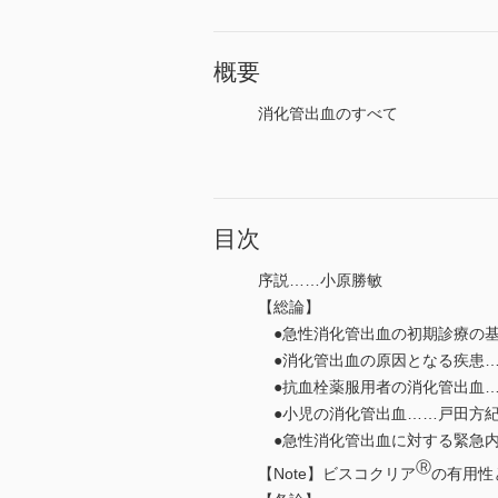
概要
消化管出血のすべて
目次
序説……小原勝敏
【総論】
●急性消化管出血の初期診療の基
●消化管出血の原因となる疾患…
●抗血栓薬服用者の消化管出血…
●小児の消化管出血……戸田方
●急性消化管出血に対する緊急内
Ⓡ
【Note】ビスコクリア
の有用性