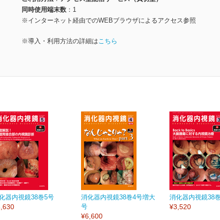
同時使用端末数
1
※インターネット経由でのWEBブラウザによるアクセス参照
※導入・利用方法の詳細は
こちら
化器内視鏡38巻5号
消化器内視鏡38巻4号増大
消化器内視鏡38巻
,630
号
¥3,520
¥6,600