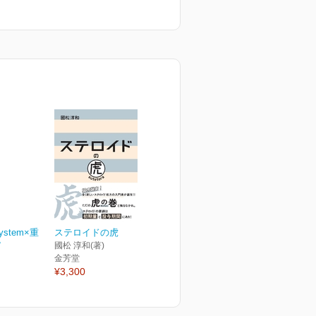
ystem×重
ステロイドの虎
ピ
國松 淳和(著)
金芳堂
¥3,300