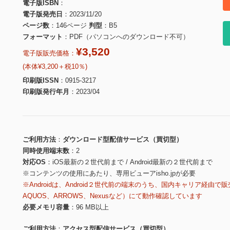
電子版ISBN
電子版発売日
2023/11/20
ページ数
146ページ
判型
B5
フォーマット
PDF（パソコンへのダウンロード不可）
¥3,520
電子版販売価格：
(本体¥3,200＋税10％)
印刷版ISSN
0915-3217
印刷版発行年月
2023/04
ご利用方法
ダウンロード型配信サービス（買切型）
同時使用端末数
2
対応OS
iOS最新の２世代前まで / Android最新の２世代前まで
※コンテンツの使用にあたり、専用ビューアisho.jpが必要
※Androidは、Android２世代前の端末のうち、国内キャリア経由で販
AQUOS、ARROWS、Nexusなど）にて動作確認しています
必要メモリ容量
96 MB以上
ご利用方法
アクセス型配信サービス（買切型）