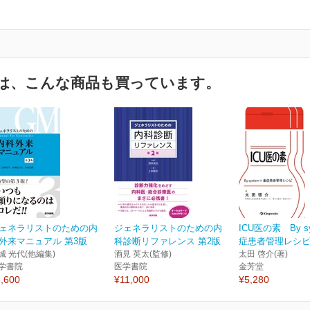
は、こんな商品も買っています。
ェネラリストのための内
ジェネラリストのための内
ICU医の素 By s
外来マニュアル 第3版
科診断リファレンス 第2版
症患者管理レシ
城 光代(他編集)
酒見 英太(監修)
太田 啓介(著)
学書院
医学書院
金芳堂
,600
¥11,000
¥5,280