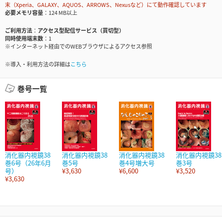
末（Xperia、GALAXY、AQUOS、ARROWS、Nexusなど）にて動作確認しています
必要メモリ容量
124 MB以上
ご利用方法
アクセス型配信サービス（買切型）
同時使用端末数
1
※インターネット経由でのWEBブラウザによるアクセス参照
※導入・利用方法の詳細は
こちら
巻号一覧
消化器内視鏡38
消化器内視鏡38
消化器内視鏡38
消化器内視鏡38
巻6号（26年6月
巻5号
巻4号増大号
巻3号
号）
¥3,630
¥6,600
¥3,520
¥3,630