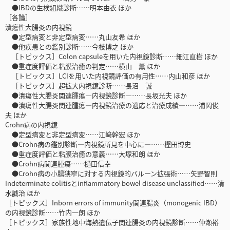
●IBDの生検組織診断……明本由衣 ほか
［各論］
潰瘍性大腸炎の内視鏡
●定型病変と非定型病変……丸山友希 ほか
●他疾患との鑑別診断……今枝博之 ほか
［トピックス］Colon capsuleを用いた内視鏡診断……細江直樹 ほか
●重症度評価と粘膜治癒の判定……横山 薫 ほか
［トピックス］LCIを用いた内視鏡評価の有用性……内山和彦 ほか
［トピックス］超拡大内視鏡診断……長沼 誠
●潰瘍性大腸炎関連腫瘍―内視鏡診断―……長坂光夫 ほか
●潰瘍性大腸炎関連腫瘍―内視鏡治療の適応と治療成績―……浦岡俊
夫 ほか
Crohn病の内視鏡
●定型病変と非定型病変……江﨑幹宏 ほか
●Crohn病の鑑別診断―内視鏡所見を中心に―……樫田博史
●重症度評価と粘膜治癒の意義……大塚和朗 ほか
●Crohn病関連腫瘍……樋田信幸
●Crohn病の小腸狭窄に対する内視鏡的バルーン拡張術……矢野智則
Indeterminate colitisとinflammatory bowel disease unclassified……清
水誠治 ほか
［トピックス］Inborn errors of immunity関連腸炎（monogenic IBD）
の内視鏡診断……竹内一朗 ほか
［トピックス］家族性地中海熱遺伝子関連腸炎の内視鏡診断……仲瀬裕