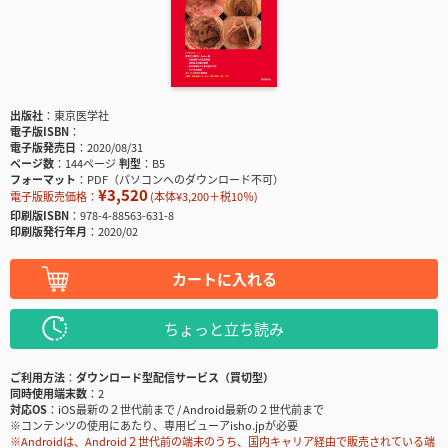
出版社
東京医学社
電子版ISBN
電子版発売日
2020/08/31
ページ数
144ページ
判型
B5
フォーマット
PDF（パソコンへのダウンロード不可）
¥3,520
電子版販売価格：
(本体¥3,200＋税10％)
印刷版ISBN
978-4-88563-631-8
印刷版発行年月
2020/02
カートに入れる
ちょっと立ち読み
ご利用方法
ダウンロード型配信サービス（買切型）
同時使用端末数
2
対応OS
iOS最新の２世代前まで / Android最新の２世代前まで
※コンテンツの使用にあたり、専用ビューアisho.jpが必要
※Androidは、Android２世代前の端末のうち、国内キャリア経由で販売されている端