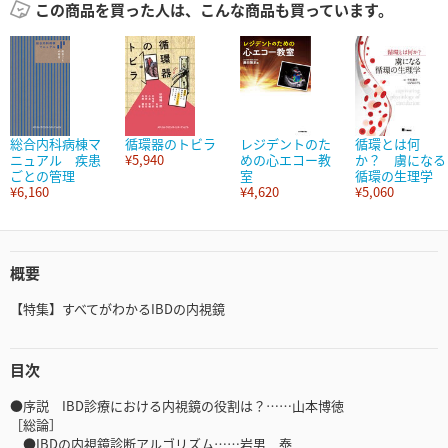
この商品を買った人は、こんな商品も買っています。
総合内科病棟マ
循環器のトビラ
レジデントのた
循環とは何
ニュアル 疾患
¥5,940
めの心エコー教
か？ 虜になる
ごとの管理
室
循環の生理学
¥6,160
¥4,620
¥5,060
概要
【特集】すべてがわかるIBDの内視鏡
目次
●序説 IBD診療における内視鏡の役割は？……山本博徳
［総論］
●IBDの内視鏡診断アルゴリズム……岩男 泰