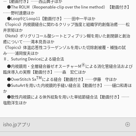
―【動画付き】……西山典子ほか
●The ROLM（Reopenable-clip over the line method）【動画付き】
……野村達磨ほか
●Loop9とLoop11【動画付き】……田中一平ほか
《Topics》内視鏡縫合に関わるクリップ強度と組織学的創傷治癒……松
井崇矩ほか
《Note》ポリグリコール酸シートとフィブリン糊を用いた創閉鎖と創治
癒について……滝本見吾ほか
《Topics》体温応答性コラーゲンゾルを用いた切除創被覆・補強の試
み……浦岡俊夫ほか
Ⅱ．Suturing Deviceによる縫合法
Ⓡ
●内視鏡用・全層縫合器ゼオスーチャーM
による消化管縫合法および
臨床導入の実際【動画付き】……森 宏仁ほか
TM
●OverStitch Sx
による縫合【動画付き】……伊藤 守ほか
●SutuArtを用いた内視鏡的手縫い縫合法【動画付き】……樋口和寿ほ
か
●軟性内視鏡による体外結紮を用いた単結節縫合法【動画付き】……
塩飽洋生ほか
isho.jpアプリ