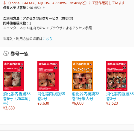
末（Xperia、GALAXY、AQUOS、ARROWS、Nexusなど）にて動作確認しています
必要メモリ容量
96 MB以上
ご利用方法
アクセス型配信サービス（買切型）
同時使用端末数
1
※インターネット経由でのWEBブラウザによるアクセス参照
※導入・利用方法の詳細は
こちら
巻号一覧
消化器内視鏡38
消化器内視鏡38
消化器内視鏡38
消化器内視鏡38
巻6号（26年6月
巻5号
巻4号増大号
巻3号
号）
¥3,630
¥6,600
¥3,520
¥3,630