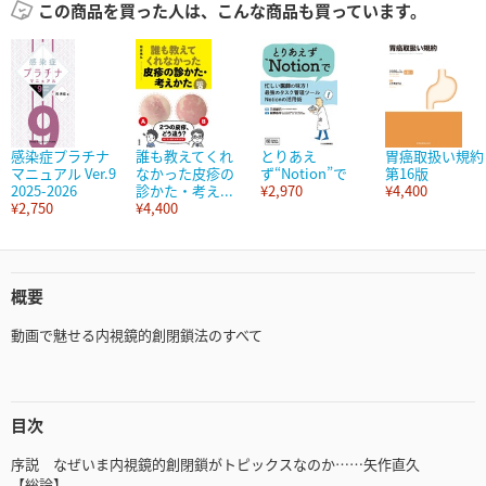
この商品を買った人は、こんな商品も買っています。
感染症プラチナ
誰も教えてくれ
とりあえ
胃癌取扱い規約
マニュアル Ver.9
なかった皮疹の
ず“Notion”で
第16版
2025-2026
診かた・考え...
¥2,970
¥4,400
¥2,750
¥4,400
概要
動画で魅せる内視鏡的創閉鎖法のすべて
目次
序説 なぜいま内視鏡的創閉鎖がトピックスなのか……矢作直久
【総論】