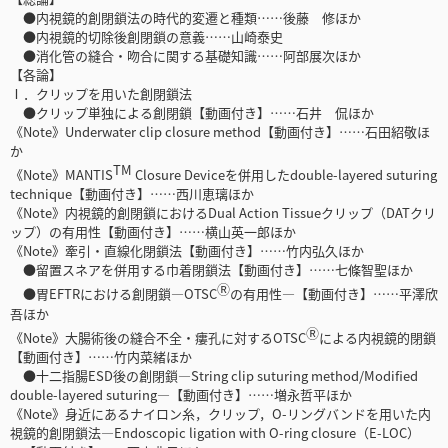
●内視鏡的創閉鎖法の時代的変遷と種類……後藤 修ほか
●内視鏡的切除後創閉鎖の意義……山崎泰史
●消化管の縫合・吻合に関する基礎知識……阿部展次ほか
【各論】
Ⅰ．クリップを用いた創閉鎖法
●クリップ単独による創閉鎖【動画付き】……石井 侃ほか
《Note》Underwater clip closure method【動画付き】……石田紹敬ほ
か
TM
《Note》MANTIS
Closure Deviceを併用したdouble-layered suturing
technique【動画付き】……西川恵璃ほか
《Note》内視鏡的創閉鎖におけるDual Action Tissueクリップ（DATクリ
ップ）の有用性【動画付き】……横山英一郎ほか
《Note》牽引・直線化閉鎖法【動画付き】……竹内弘久ほか
●留置スネアを併用する巾着閉鎖法【動画付き】……七條智聖ほか
Ⓡ
●胃EFTRにおける創閉鎖―OTSC
の有用性―【動画付き】……平澤欣
吾ほか
Ⓡ
《Note》大腸術後の縫合不全・瘻孔に対するOTSC
による内視鏡的閉鎖
【動画付き】……竹内菜緒ほか
●十二指腸ESD後の創閉鎖―String clip suturing method/Modified
double-layered suturing―【動画付き】……増永哲平ほか
《Note》身近にあるナイロン糸，クリップ，O-リングバンドを用いた内
視鏡的創閉鎖法―Endoscopic ligation with O-ring closure（E-LOC）