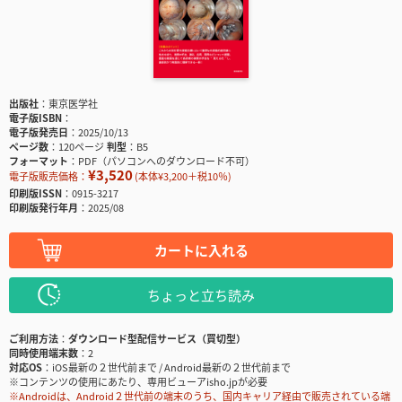
出版社
東京医学社
電子版ISBN
電子版発売日
2025/10/13
ページ数
120ページ
判型
B5
フォーマット
PDF（パソコンへのダウンロード不可）
¥3,520
電子版販売価格：
(本体¥3,200＋税10％)
印刷版ISSN
0915-3217
印刷版発行年月
2025/08
カートに入れる
ちょっと立ち読み
ご利用方法
ダウンロード型配信サービス（買切型）
同時使用端末数
2
対応OS
iOS最新の２世代前まで / Android最新の２世代前まで
※コンテンツの使用にあたり、専用ビューアisho.jpが必要
※Androidは、Android２世代前の端末のうち、国内キャリア経由で販売されている端