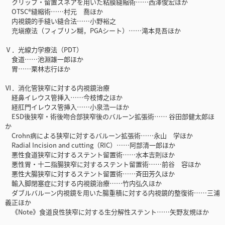
クリップ・留置スネアを用いた粘膜縫縮術……西澤俊宏ほか
OTSC®縫縮術……村元 喬ほか
内視鏡的手縫い縫合法……小野裕之
充塡療法（フィブリン糊，PGAシート）……滝本見吾ほか
Ⅴ．光線力学療法（PDT）
食道……池淵雄一郎ほか
胃……栗林志行ほか
Ⅵ．消化管狭窄に対する内視鏡治療
経鼻イレウス管挿入……今枝博之ほか
経肛門イレウス管挿入……小泉浩一ほか
ESD後狭窄・術後吻合部狭窄後のバルーン拡張術…… 谷田部健太郎ほ
か
Crohn病による狭窄に対するバルーン拡張術……永山 学ほか
Radial Incision and cutting（RIC）……阿部清一郎ほか
悪性食道狭窄に対するステント留置術……水本吉則ほか
悪性胃・十二指腸狭窄に対するステント留置術……前谷 容ほか
悪性大腸狭窄に対するステント留置術……斉田芳久ほか
輸入脚閉塞症に対する内視鏡治療……竹内弘久ほか
ダブルバルーン内視鏡を用いた腸重積に対する内視鏡的整復術……三浦
義正ほか
《Note》食道良性狭窄に対する生分解性ステント……矢野友規ほか