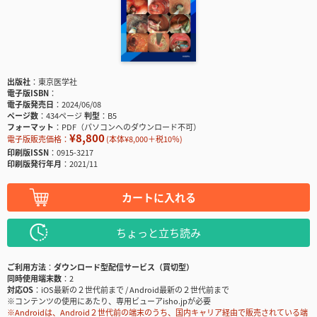
出版社
東京医学社
電子版ISBN
電子版発売日
2024/06/08
ページ数
434ページ
判型
B5
フォーマット
PDF（パソコンへのダウンロード不可）
¥8,800
電子版販売価格：
(本体¥8,000＋税10％)
印刷版ISSN
0915-3217
印刷版発行年月
2021/11
カートに入れる
ちょっと立ち読み
ご利用方法
ダウンロード型配信サービス（買切型）
同時使用端末数
2
対応OS
iOS最新の２世代前まで / Android最新の２世代前まで
※コンテンツの使用にあたり、専用ビューアisho.jpが必要
※Androidは、Android２世代前の端末のうち、国内キャリア経由で販売されている端