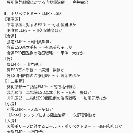
異所性静脈瘤に対する内視鏡治療……今井幸紀
Ⅱ．ポリペクトミー・EMR・ESD
【咽喉頭】
下咽頭癌に対するESD……小山恒男ほか
咽喉頭ELPS……川久保博文ほか
【食道】
食道EMR……島田英雄ほか
食道ESD基本手技……有馬美和子ほか
食道ESD困難例の治療戦略……平澤 大ほか
【胃】
胃EMR……山本頼正
胃ESD基本手技……廣瀬 崇ほか
胃ESD困難例の治療戦略……江郷茉衣ほか
【十二指腸】
非乳頭部十二指腸EMR……髙取祐作ほか
非乳頭部十二指腸ESD基本手技……光永 豊ほか
非乳頭部十二指腸ESD困難例の治療戦略……加藤元彦ほか
【小腸】
小腸EMR……大森崇史ほか
《Note》クリップによる阻血治療……矢野智則ほか
【大腸】
大腸ポリープに対するコールド・ポリペクトミー……髙田和典ほか
大腸EMR……樫田博史