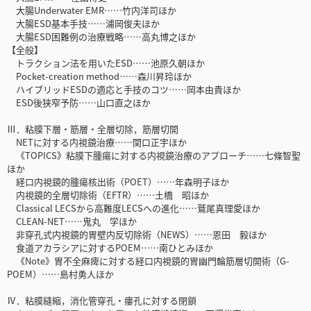
大腸Underwater EMR……竹内洋司ほか
大腸ESD基本手技……浦岡俊夫ほか
大腸ESD困難例の治療戦略……高丸博之ほか
【全般】
トラクション法を用いたESD……池原久朝ほか
Pocket-creation method……森川昇玲ほか
ハイブリッドESDの適応と手技のコツ……岡本由貴ほか
ESD後狭窄予防……山口直之ほか
Ⅲ．粘膜下層・筋層・全層切除，筋層切開
NETに対する内視鏡治療……関口正宇ほか
《TOPICS》粘膜下腫瘍に対する内視鏡治療のアプローチ……七條智聖
ほか
経口内視鏡的腫瘍核出術（POET）……年森明子ほか
内視鏡的全層切除術（EFTR）……土橋 昭ほか
Classical LECSから高難度LECSへの進化……鷲尾真理愛ほか
CLEAN-NET……鬼丸 学ほか
非穿孔式内視鏡的胃壁内反切除術（NEWS）……恩田 毅ほか
食道アカラシアに対するPOEM……南ひとみほか
《Note》胃不全麻痺に対する経口内視鏡的胃幽門輪筋層切開術（G-
POEM）……島村勇人ほか
Ⅳ．粘膜縫縮，消化管穿孔・瘻孔に対する閉鎖