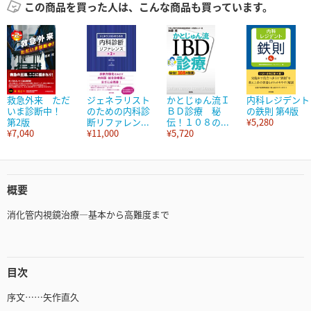
この商品を買った人は、こんな商品も買っています。
救急外来 ただ
ジェネラリスト
かとじゅん流Ｉ
内科レジデント
いま診断中！
のための内科診
ＢＤ診療 秘
の鉄則 第4版
第2版
断リファレン...
伝！１０８の...
¥5,280
¥7,040
¥11,000
¥5,720
概要
消化管内視鏡治療―基本から高難度まで
目次
序文……矢作直久