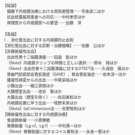
【総論】
鎮静下内視鏡治療における周術期管理……市島諒二ほか
抗血栓薬服用患者への対応……中村孝彦ほか
病理医から内視鏡医への要望……加藤 洋
【各論】
Ⅰ．消化管出血に対する内視鏡的止血術
【消化管出血に対する診断・治療戦略】……佐藤 公ほか
【非静脈瘤性出血】
出血性胃十二指腸潰瘍……田邉 聡ほか
《Note》内視鏡クリップの特徴と正しい選択……鈴木 翔ほか
《Note》出血性胃十二指腸潰瘍に対するOTSC®法……久保田 陽ほか
胃幽門前庭部血管拡張症（GAVE），胃血管拡張症……岩本淳一ほか
腫瘍性病変からの出血……中尾栄祐ほか
小腸出血……細江直樹ほか
大腸憩室出血……池谷 敬ほか
大腸出血（憩室を除く）……佐田美和ほか
内視鏡処置に伴う出血……枝野未來ほか
《Note》Gel immersion法……矢野智則ほか
【静脈瘤性出血に対する内視鏡治療】
食道静脈瘤……小原勝敏
胃静脈瘤（Lg-cf，Lg-f）……中村真一ほか
《Note》胃静脈瘤に対するコイル塞栓法……永島一憲ほか