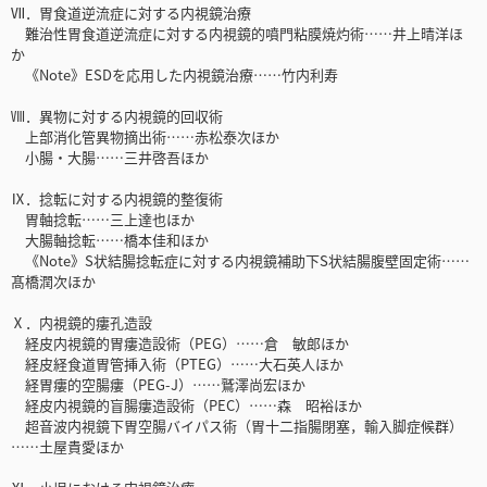
Ⅶ．胃食道逆流症に対する内視鏡治療
難治性胃食道逆流症に対する内視鏡的噴門粘膜焼灼術……井上晴洋ほ
か
《Note》ESDを応用した内視鏡治療……竹内利寿
Ⅷ．異物に対する内視鏡的回収術
上部消化管異物摘出術……赤松泰次ほか
小腸・大腸……三井啓吾ほか
Ⅸ．捻転に対する内視鏡的整復術
胃軸捻転……三上達也ほか
大腸軸捻転……橋本佳和ほか
《Note》S状結腸捻転症に対する内視鏡補助下S状結腸腹壁固定術……
髙橋潤次ほか
Ⅹ．内視鏡的瘻孔造設
経皮内視鏡的胃瘻造設術（PEG）……倉 敏郎ほか
経皮経食道胃管挿入術（PTEG）……大石英人ほか
経胃瘻的空腸瘻（PEG-J）……鷲澤尚宏ほか
経皮内視鏡的盲腸瘻造設術（PEC）……森 昭裕ほか
超音波内視鏡下胃空腸バイパス術（胃十二指腸閉塞，輸入脚症候群）
……土屋貴愛ほか