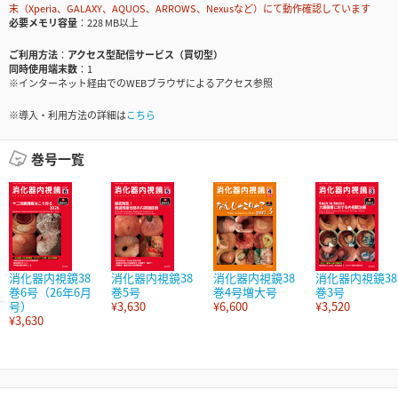
末（Xperia、GALAXY、AQUOS、ARROWS、Nexusなど）にて動作確認しています
必要メモリ容量
228 MB以上
ご利用方法
アクセス型配信サービス（買切型）
同時使用端末数
1
※インターネット経由でのWEBブラウザによるアクセス参照
※導入・利用方法の詳細は
こちら
巻号一覧
消化器内視鏡38
消化器内視鏡38
消化器内視鏡38
消化器内視鏡38
巻6号（26年6月
巻5号
巻4号増大号
巻3号
号）
¥3,630
¥6,600
¥3,520
¥3,630