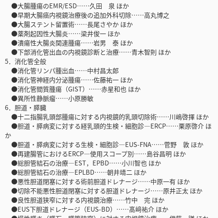
●大腸腫瘍のEMR/ESD……久田 泉 ほか
●早期大腸癌内視鏡治療後の追加外科切除……高丸博之
●大腸ステント留置術……長尾さやか ほか
●薬剤起因性大腸炎……梁井俊一 ほか
●潰瘍性大腸炎関連腫瘍……岩男 泰 ほか
●下部消化管出血の内視鏡診断と治療……青木智則 ほか
5．消化管全般
●消化管リンパ腫出血……中村昌太郎
●消化管神経内分泌腫瘍……佐藤祐一 ほか
●消化管間質腫瘍（GIST）……赤星和也 ほか
●異所性静脈瘤……小原勝敏
6．胆道・膵臓
●十二指腸乳頭部腫瘍に対する内視鏡的乳頭切除術……川嶋啓揮 ほか
●胆道・膵病変に対する経乳頭的生検・細胞診―ERCP……栗原啓介 ほ
か
●胆道・膵病変に対する生検・細胞診―EUS-FNA……菅野 敦 ほか
●再建腸管におけるERCP―使用スコープ別……島谷昌明 ほか
●総胆管結石の治療―EST，EPBD……小川智也 ほか
●総胆管結石の治療―EPLBD……朝井靖二 ほか
●悪性胆道閉塞に対する術前胆道ドレナージ……中原一有 ほか
●切除不能悪性胆道閉塞に対する胆道ドレナージ……原井正太 ほか
●良性胆道狭窄に対する内視鏡治療……竹中 完 ほか
●EUS下胆道ドレナージ（EUS-BD）……髙﨑祐介 ほか