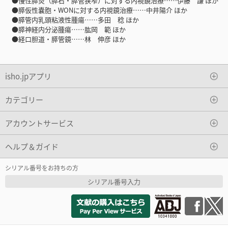
●慢性膵炎（膵石・膵管狭窄）に対する内視鏡治療……伊藤 謙 ほか
●膵仮性嚢胞・WONに対する内視鏡治療……中井陽介 ほか
●膵管内乳頭粘液性腫瘍……多田 稔 ほか
●膵神経内分泌腫瘍……肱岡 範 ほか
●経口胆道・膵管鏡……林 伸彦 ほか
isho.jpアプリ
カテゴリー
アカウントサービス
ヘルプ＆ガイド
シリアル番号をお持ちの方
シリアル番号入力