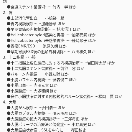
規
●食道ステント留置術……竹内 学 ほか
2．胃
●上部消化管出血……小嶋裕一郎
●胃内視鏡検診……加藤勝章 ほか
●早期胃癌の内視鏡診断……植木信江 ほか
●Helicobacter pylori感染と胃癌……加藤元嗣 ほか
●Helicobacter pylori未感染胃癌……藤崎順子 ほか
●胃癌EMR/ESD……池原久朝 ほか
●早期胃癌ESD後の追加外科切除……八田和久 ほか
3．十二指腸・小腸
●十二指腸上皮性腫瘍に対する内視鏡治療……岩田賢太郎 ほか
●十二指腸ステント留置術……前谷 容 ほか
●バルーン内視鏡……小野友輔 ほか
●小腸カプセル内視鏡……藤森俊二 ほか
●小腸出血……内田元太 ほか
●小腸腫瘍……大塚和朗 ほか
●良性小腸狭窄に対する内視鏡的バルーン拡張術……松岡 賢 ほか
4．大腸
●大腸がん検診……永田浩一 ほか
●大腸カプセル内視鏡……隅岡昭彦 ほか
●大腸腫瘍の拡大内視鏡診断……三澤将史 ほか
●大腸ポリープの治療法と偶発症……小野真史 ほか
●大腸鋸歯状病変：SSLを中心に……樫田博史