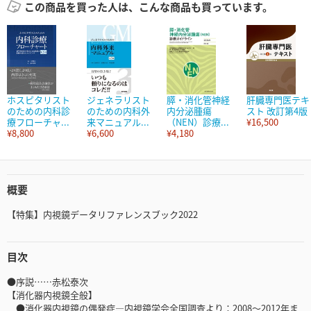
この商品を買った人は、こんな商品も買っています。
ホスピタリスト
ジェネラリスト
膵・消化管神経
肝臓専門医テキ
のための内科診
のための内科外
内分泌腫瘍
スト 改訂第4版
療フローチャ...
来マニュアル...
（NEN）診療...
¥16,500
¥8,800
¥6,600
¥4,180
概要
【特集】内視鏡データリファレンスブック2022
目次
●序説……赤松泰次
【消化器内視鏡全般】
●消化器内視鏡の偶発症―内視鏡学会全国調査より：2008～2012年ま