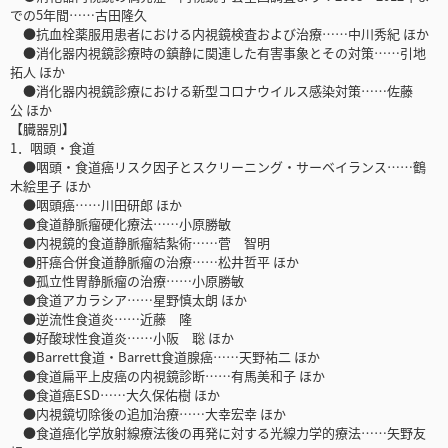
での5年間……古田隆久
●抗血栓薬服用患者における内視鏡検査および治療……中川秀紀 ほか
●消化器内視鏡診療時の鎮静に関連した有害事象とその対策……引地
拓人 ほか
●消化器内視鏡診療における新型コロナウイルス感染対策……佐藤
公 ほか
【臓器別】
1．咽頭・食道
●咽頭・食道癌リスク因子とスクリーニング・サーベイランス……鶴
木絵里子 ほか
●咽頭癌……川田研郎 ほか
●食道静脈瘤硬化療法……小原勝敏
●内視鏡的食道静脈瘤結紮術……菅 智明
●肝癌合併食道静脈瘤の治療……松井哲平 ほか
●孤立性胃静脈瘤の治療……小原勝敏
●食道アカラシア……星野慎太朗 ほか
●逆流性食道炎……近藤 隆
●好酸球性食道炎……小阪 聡 ほか
●Barrett食道・Barrett食道腺癌……天野祐二 ほか
●食道扁平上皮癌の内視鏡診断……有馬美和子 ほか
●食道癌ESD……大久保佑樹 ほか
●内視鏡切除後の追加治療……大幸宏幸 ほか
●食道癌化学放射線療法後の再発に対する光線力学的療法……矢野友