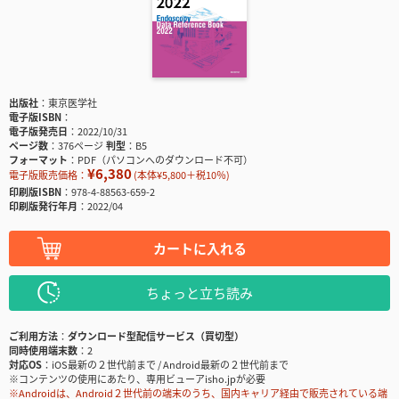
出版社
東京医学社
電子版ISBN
電子版発売日
2022/10/31
ページ数
376ページ
判型
B5
フォーマット
PDF（パソコンへのダウンロード不可）
¥6,380
電子版販売価格：
(本体¥5,800＋税10％)
印刷版ISBN
978-4-88563-659-2
印刷版発行年月
2022/04
カートに入れる
ちょっと立ち読み
ご利用方法
ダウンロード型配信サービス（買切型）
同時使用端末数
2
対応OS
iOS最新の２世代前まで / Android最新の２世代前まで
※コンテンツの使用にあたり、専用ビューアisho.jpが必要
※Androidは、Android２世代前の端末のうち、国内キャリア経由で販売されている端