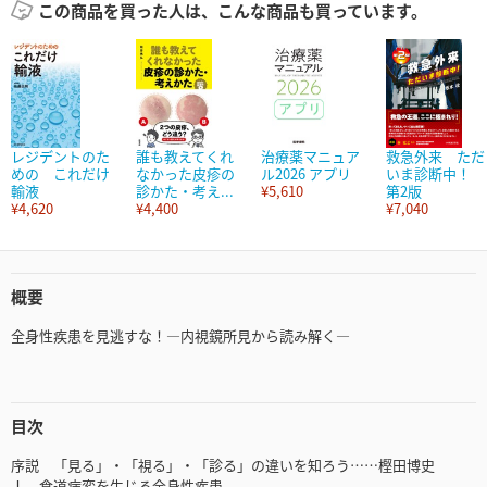
この商品を買った人は、こんな商品も買っています。
レジデントのた
誰も教えてくれ
治療薬マニュア
救急外来 ただ
めの これだけ
なかった皮疹の
ル2026 アプリ
いま診断中！
輸液
診かた・考え...
¥5,610
第2版
¥4,620
¥4,400
¥7,040
概要
全身性疾患を見逃すな！―内視鏡所見から読み解く―
目次
序説 「見る」・「視る」・「診る」の違いを知ろう……樫田博史
Ⅰ．食道病変を生じる全身性疾患