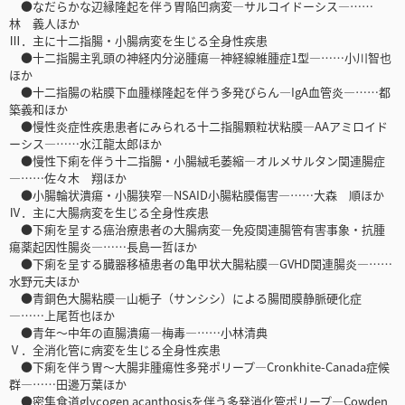
●なだらかな辺縁隆起を伴う胃陥凹病変―サルコイドーシス―……
林 義人ほか
Ⅲ．主に十二指腸・小腸病変を生じる全身性疾患
●十二指腸主乳頭の神経内分泌腫瘍―神経線維腫症1型―……小川智也
ほか
●十二指腸の粘膜下血腫様隆起を伴う多発びらん―IgA血管炎―……都
築義和ほか
●慢性炎症性疾患患者にみられる十二指腸顆粒状粘膜―AAアミロイド
ーシス―……水江龍太郎ほか
●慢性下痢を伴う十二指腸・小腸絨毛萎縮―オルメサルタン関連腸症
―……佐々木 翔ほか
●小腸輪状潰瘍・小腸狭窄―NSAID小腸粘膜傷害―……大森 順ほか
Ⅳ．主に大腸病変を生じる全身性疾患
●下痢を呈する癌治療患者の大腸病変―免疫関連腸管有害事象・抗腫
瘍薬起因性腸炎―……長島一哲ほか
●下痢を呈する臓器移植患者の亀甲状大腸粘膜―GVHD関連腸炎―……
水野元夫ほか
●青銅色大腸粘膜―山梔子（サンシシ）による腸間膜静脈硬化症
―……上尾哲也ほか
●青年～中年の直腸潰瘍―梅毒―……小林清典
Ⅴ．全消化管に病変を生じる全身性疾患
●下痢を伴う胃～大腸非腫瘍性多発ポリープ―Cronkhite-Canada症候
群―……田邊万葉ほか
●密集食道glycogen acanthosisを伴う多発消化管ポリープ―Cowden