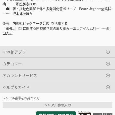
病―……瀬座勝志ほか
●口唇・指趾色素斑を伴う多発消化管ポリープ―Peutz-Jeghers症候群
―……坂本博次ほか
連載 内視鏡ビッグデータとICTを活用する
［第4回］ICTに関する内視鏡企業の取り組み―富士フイルム社―……西
田大志
isho.jpアプリ
カテゴリー
アカウントサービス
ヘルプ＆ガイド
シリアル番号をお持ちの方
シリアル番号入力