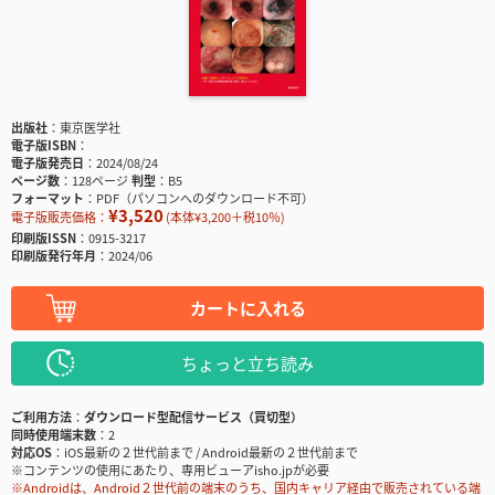
出版社
東京医学社
電子版ISBN
電子版発売日
2024/08/24
ページ数
128ページ
判型
B5
フォーマット
PDF（パソコンへのダウンロード不可）
¥3,520
電子版販売価格：
(本体¥3,200＋税10％)
印刷版ISSN
0915-3217
印刷版発行年月
2024/06
カートに入れる
ちょっと立ち読み
ご利用方法
ダウンロード型配信サービス（買切型）
同時使用端末数
2
対応OS
iOS最新の２世代前まで / Android最新の２世代前まで
※コンテンツの使用にあたり、専用ビューアisho.jpが必要
※Androidは、Android２世代前の端末のうち、国内キャリア経由で販売されている端