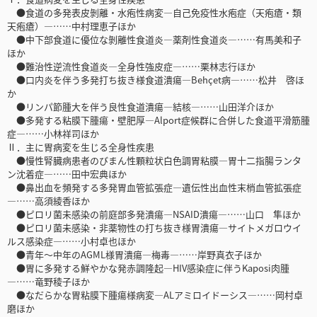
●食道の多発表皮剝離・水疱性病変―自己免疫性水疱症（天疱瘡・類
天疱瘡）―……中村理恵子ほか
●中下部食道に優位な剝離性食道炎―薬剤性食道炎―……有馬美和子
ほか
●難治性逆流性食道炎―全身性強皮症―……栗林志行ほか
●口内炎を伴う多発打ち抜き様食道潰瘍―Behçet病―……松井 啓ほ
か
●リンパ節腫大を伴う良性食道潰瘍―結核―……山田洋介ほか
●多発する粘膜下腫瘍・壁肥厚―Alport症候群に合併した食道平滑筋腫
症―……小林祥司ほか
Ⅱ．主に胃病変を生じる全身性疾患
●慢性腎臓病患者のびまん性顆粒状白色調胃粘膜―胃十二指腸ランタ
ン沈着症―……田中宏典ほか
●鼻出血を頻発する多発胃血管拡張症―遺伝性出血性末梢血管拡張症
―……高須綾香ほか
●ピロリ菌未感染の前庭部多発潰瘍―NSAID潰瘍―……山口 隼ほか
●ピロリ菌未感染・非薬物性の打ち抜き様胃潰瘍―サイトメガロウイ
ルス感染症―……小村卓也ほか
●青年～中年のAGML様胃潰瘍―梅毒―……岸野真衣子ほか
●胃に多発する鮮やかな発赤調隆起―HIV感染症に伴うKaposi肉腫
―……竜野稜子ほか
●なだらかな胃粘膜下腫瘍様病変―ALアミロイドーシス―……岡村卓
磨ほか