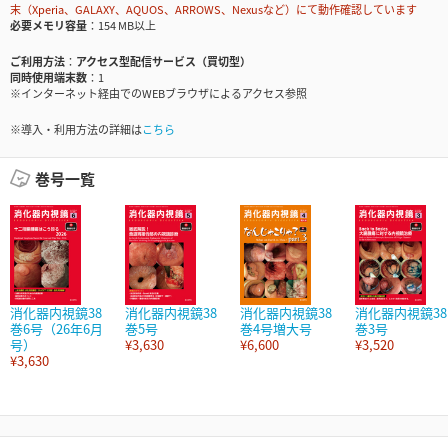
末（Xperia、GALAXY、AQUOS、ARROWS、Nexusなど）にて動作確認しています
必要メモリ容量
154 MB以上
ご利用方法
アクセス型配信サービス（買切型）
同時使用端末数
1
※インターネット経由でのWEBブラウザによるアクセス参照
※導入・利用方法の詳細は
こちら
巻号一覧
消化器内視鏡38
消化器内視鏡38
消化器内視鏡38
消化器内視鏡38
巻6号（26年6月
巻5号
巻4号増大号
巻3号
号）
¥3,630
¥6,600
¥3,520
¥3,630