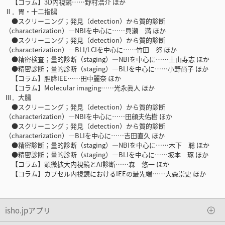
【コラム】3D内視鏡……野村浩介 ほか
Ⅱ．胃・十二指腸
●スクリーニング；発見（detection）から質的診断
（characterization）―NBIを中心に……貝瀬 満 ほか
●スクリーニング；発見（detection）から質的診断
（characterization）―BLI/LCIを中心に……竹田 努 ほか
●精密検査；量的診断（staging）―NBIを中心に……土山寿志 ほか
●精密診断；量的診断（staging）―BLIを中心に……小野尚子 ほか
【コラム】胆膵IEE……田中麗奈 ほか
【コラム】Molecular imaging……光永眞人 ほか
Ⅲ．大腸
●スクリーニング；発見（detection）から質的診断
（characterization）―NBIを中心に……田顔夫佑樹 ほか
●スクリーニング；発見（detection）から質的診断
（characterization）―BLIを中心に……吉田直久 ほか
●精密診断；量的診断（staging）―NBIを中心に……木下 聡 ほか
●精密診断；量的診断（staging）―BLIを中心に……坂本 琢 ほか
【コラム】顕微拡大内視鏡とAI診断……森 悠一 ほか
【コラム】カプセル内視鏡におけるIEEの最先端……大森崇史 ほか
isho.jpアプリ