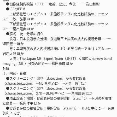
●画像強調内視鏡（IEE）―定義，歴史，今後―……炭山和毅
●IEEのEBM
上部消化管のエビデンス―多施設ランダム化比較試験のエッセン
ス……砂川弘憲 ほか
下部消化管のエビデンス―多施設ランダム化比較試験のエッセン
ス……南出竜典 ほか
●解説 統一分類の紹介
食道：日本食道学会分類―食道扁平上皮癌の拡大内視鏡分類―……
郷田憲一 ほか
胃：早期胃癌の拡大内視鏡診断における学会統一アルゴリズム……
岩坪太郎 ほか
大腸：The Japan NBI Expert Team（JNET）大腸拡大narrow band
imaging（NBI）分類の紹介……和田祥城 ほか
各論
Ⅰ．咽頭・食道
●スクリーニング；発見（detection）から質的診断
（characterization）―NBIを中心に……河合 隆 ほか
●スクリーニング；発見（detection）から質的診断
（characterization）まで―BLIを中心に……角川康夫 ほか
●精密診断；咽頭・食道表在癌の量的診断（staging）―NBIの有用性
と限界……籔内洋平 ほか
●食道表在癌の精密診断；量的診断（staging）―BLIを中心に……有馬
美和子 ほか