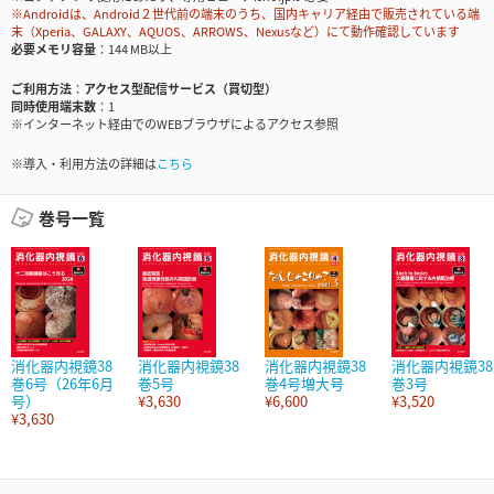
※Androidは、Android２世代前の端末のうち、国内キャリア経由で販売されている端
末（Xperia、GALAXY、AQUOS、ARROWS、Nexusなど）にて動作確認しています
必要メモリ容量
144 MB以上
ご利用方法
アクセス型配信サービス（買切型）
同時使用端末数
1
※インターネット経由でのWEBブラウザによるアクセス参照
※導入・利用方法の詳細は
こちら
巻号一覧
消化器内視鏡38
消化器内視鏡38
消化器内視鏡38
消化器内視鏡38
巻6号（26年6月
巻5号
巻4号増大号
巻3号
号）
¥3,630
¥6,600
¥3,520
¥3,630