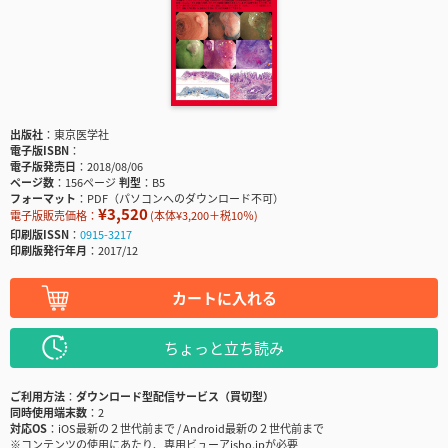
出版社
東京医学社
電子版ISBN
電子版発売日
2018/08/06
ページ数
156ページ
判型
B5
フォーマット
PDF（パソコンへのダウンロード不可）
¥3,520
電子版販売価格：
(本体¥3,200＋税10％)
印刷版ISSN
0915-3217
印刷版発行年月
2017/12
カートに入れる
ちょっと立ち読み
ご利用方法
ダウンロード型配信サービス（買切型）
同時使用端末数
2
対応OS
iOS最新の２世代前まで / Android最新の２世代前まで
※コンテンツの使用にあたり、専用ビューアisho.jpが必要