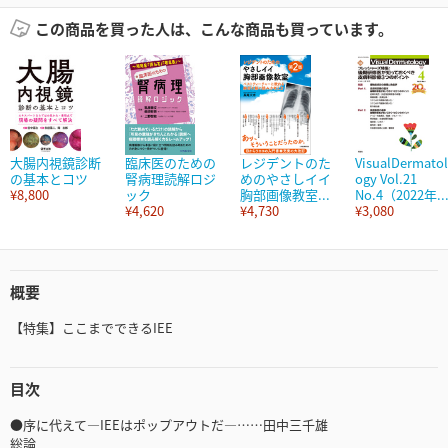
この商品を買った人は、こんな商品も買っています。
大腸内視鏡診断
臨床医のための
レジデントのた
VisualDermatol
の基本とコツ
腎病理読解ロジ
めのやさしイイ
ogy Vol.21
¥8,800
ック
胸部画像教室...
No.4（2022年..
¥4,620
¥4,730
¥3,080
概要
【特集】ここまでできるIEE
目次
●序に代えて―IEEはポップアウトだ―……田中三千雄
総論