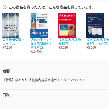
この商品を買った人は、こんな商品も買っています。
重症患者管理マ
読影の手立てと
消化器内視鏡29
消化器内視鏡29
ニュアル
なる局所解剖と
巻10号
巻8号（増大号
¥7,150
画像診断
¥3,520
¥5,500
¥10,450
概要
【特集】早わかり 消化器内視鏡関連ガイドラインのすべて
目次