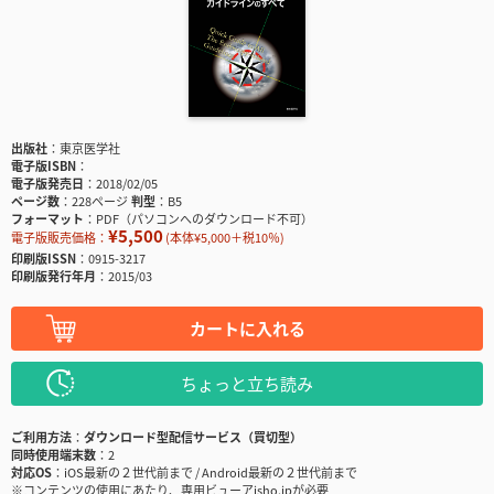
出版社
東京医学社
電子版ISBN
電子版発売日
2018/02/05
ページ数
228ページ
判型
B5
フォーマット
PDF（パソコンへのダウンロード不可）
¥5,500
電子版販売価格：
(本体¥5,000＋税10％)
印刷版ISSN
0915-3217
印刷版発行年月
2015/03
カートに入れる
ちょっと立ち読み
ご利用方法
ダウンロード型配信サービス（買切型）
同時使用端末数
2
対応OS
iOS最新の２世代前まで / Android最新の２世代前まで
※コンテンツの使用にあたり、専用ビューアisho.jpが必要