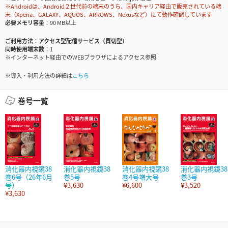
※Androidは、Android２世代前の端末のうち、国内キャリア経由で販売されている端
末（Xperia、GALAXY、AQUOS、ARROWS、Nexusなど）にて動作確認しています
必要メモリ容量
90 MB以上
ご利用方法
アクセス型配信サービス（買切型）
同時使用端末数
1
※インターネット経由でのWEBブラウザによるアクセス参照
※導入・利用方法の詳細は
こちら
巻号一覧
消化器内視鏡38
消化器内視鏡38
消化器内視鏡38
消化器内視鏡38
巻6号（26年6月
巻5号
巻4号増大号
巻3号
号）
¥3,630
¥6,600
¥3,520
¥3,630