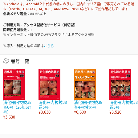
※Androidは、Android２世代前の端末のうち、国内キャリア経由で販売されている端
末（Xperia、GALAXY、AQUOS、ARROWS、Nexusなど）にて動作確認しています
必要メモリ容量
84 MB以上
ご利用方法
アクセス型配信サービス（買切型）
同時使用端末数
1
※インターネット経由でのWEBブラウザによるアクセス参照
※導入・利用方法の詳細は
こちら
巻号一覧
消化器内視鏡38
消化器内視鏡38
消化器内視鏡38
消化器内視鏡38
巻6号（26年6月
巻5号
巻4号増大号
巻3号
号）
¥3,630
¥6,600
¥3,520
¥3,630