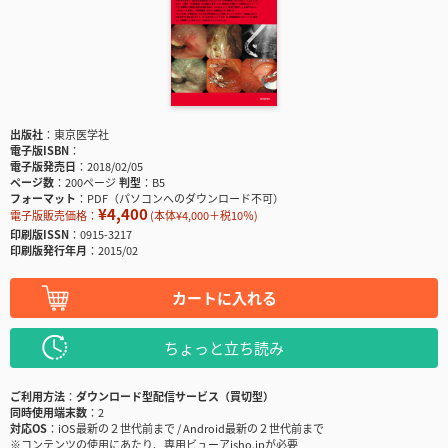
出版社
東京医学社
電子版ISBN
電子版発売日
2018/02/05
ページ数
200ページ
判型
B5
フォーマット
PDF（パソコンへのダウンロード不可）
¥4,400
電子版販売価格：
(本体¥4,000＋税10％)
印刷版ISSN
0915-3217
印刷版発行年月
2015/02
カートに入れる
ちょっと立ち読み
ご利用方法
ダウンロード型配信サービス（買切型）
同時使用端末数
2
対応OS
iOS最新の２世代前まで / Android最新の２世代前まで
※コンテンツの使用にあたり、専用ビューアisho.jpが必要