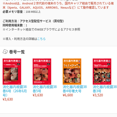
※Androidは、Android２世代前の端末のうち、国内キャリア経由で販売されている端
末（Xperia、GALAXY、AQUOS、ARROWS、Nexusなど）にて動作確認しています
必要メモリ容量
108 MB以上
ご利用方法
アクセス型配信サービス（買切型）
同時使用端末数
1
※インターネット経由でのWEBブラウザによるアクセス参照
※導入・利用方法の詳細は
こちら
巻号一覧
消化器内視鏡38
消化器内視鏡38
消化器内視鏡38
消化器内視鏡38
巻6号（26年6月
巻5号
巻4号増大号
巻3号
号）
¥3,630
¥6,600
¥3,520
¥3,630